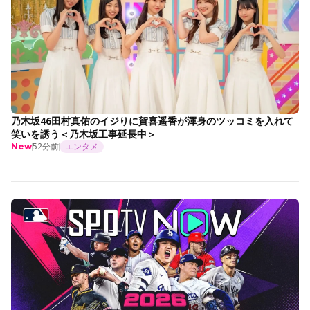
乃木坂46田村真佑のイジりに賀喜遥香が渾身のツッコミを入れて
笑いを誘う＜乃木坂工事延長中＞
52分前
エンタメ
New