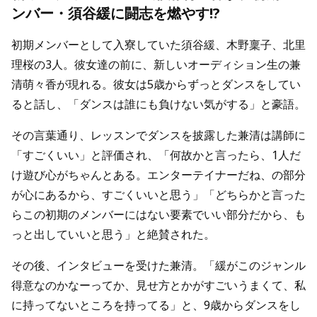
ンバー・須谷緩に闘志を燃やす!?
初期メンバーとして入寮していた須谷緩、木野稟子、北里
理桜の3人。彼女達の前に、新しいオーディション生の兼
清萌々香が現れる。彼女は5歳からずっとダンスをしてい
ると話し、「ダンスは誰にも負けない気がする」と豪語。
その言葉通り、レッスンでダンスを披露した兼清は講師に
「すごくいい」と評価され、「何故かと言ったら、1人だ
け遊び心がちゃんとある。エンターテイナーだね、の部分
が心にあるから、すごくいいと思う」「どちらかと言った
らこの初期のメンバーにはない要素でいい部分だから、も
っと出していいと思う」と絶賛された。
その後、インタビューを受けた兼清。「緩がこのジャンル
得意なのかなーってか、見せ方とかがすごいうまくて、私
に持ってないところを持ってる」と、9歳からダンスをし