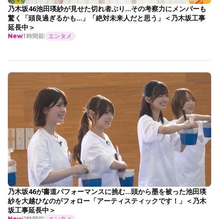
乃木坂46池田瑛紗が見せた切れ者ぶり…その考察力にメンバーも
驚く「頭良過ぎるかも…」「絶対未来人だと思う」＜乃木坂工事
延長中＞
1時間前
エンタメ
New
乃木坂46が書道パフォーマンスに挑む…頭から墨を被った池田瑛
紗を大越ひなのがフォロー「アーティスティックです！」＜乃木
坂工事延長中＞
2時間前
エンタメ
New