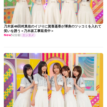
乃木坂46田村真佑のイジりに賀喜遥香が渾身のツッコミを入れて
笑いを誘う＜乃木坂工事延長中＞
52分前
エンタメ
New