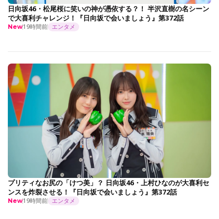
日向坂46・松尾桜に笑いの神が憑依する？！ 半沢直樹の名シーン
で大喜利チャレンジ！『日向坂で会いましょう』第372話
19時間前
エンタメ
New
プリティなお尻の「けつ美」？ 日向坂46・上村ひなのが大喜利セ
ンスを炸裂させる！『日向坂で会いましょう』第372話
19時間前
エンタメ
New