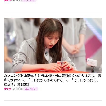
カンニング村山誕生？！ 櫻坂46・村山美羽のうっかりミスに「素
直でかわいい」「これだからやめられない」『そこ曲がったら、
櫻坂？』第295話
17時間前
エンタメ
New