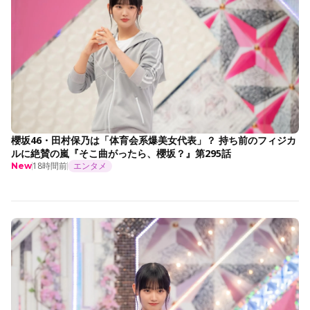
櫻坂46・田村保乃は「体育会系爆美女代表」？ 持ち前のフィジカ
ルに絶賛の嵐『そこ曲がったら、櫻坂？』第295話
18時間前
エンタメ
New