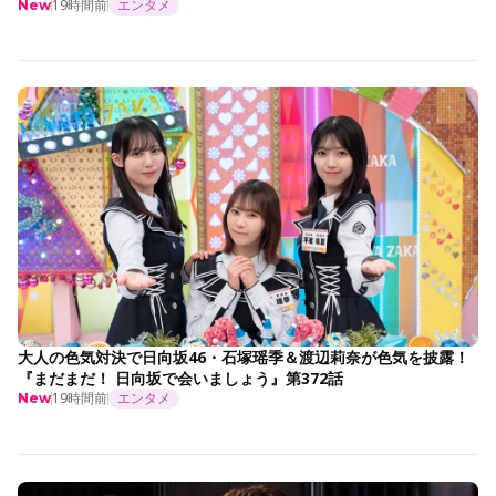
19時間前
エンタメ
New
大人の色気対決で日向坂46・石塚瑶季＆渡辺莉奈が色気を披露！
『まだまだ！ 日向坂で会いましょう』第372話
19時間前
エンタメ
New