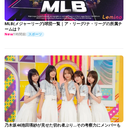
MLB(メジャーリーグ)球団一覧｜ア・リーグ/ナ・リーグの所属チ
ームは？
1時間前
スポーツ
New
乃木坂46池田瑛紗が見せた切れ者ぶり…その考察力にメンバーも