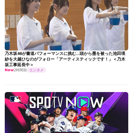
乃木坂46が書道パフォーマンスに挑む…頭から墨を被った池田瑛
紗を大越ひなのがフォロー「アーティスティックです！」＜乃木
坂工事延長中＞
2時間前
エンタメ
New