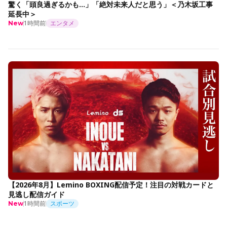
驚く「頭良過ぎるかも…」「絶対未来人だと思う」＜乃木坂工事
延長中＞
1時間前
エンタメ
New
【2026年8月】Lemino BOXING配信予定！注目の対戦カードと
見逃し配信ガイド
1時間前
スポーツ
New