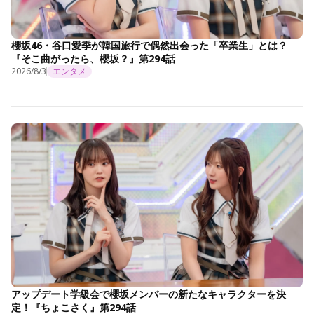
櫻坂46・谷口愛季が韓国旅行で偶然出会った「卒業生」とは？
『そこ曲がったら、櫻坂？』第294話
2026/8/3
エンタメ
アップデート学級会で櫻坂メンバーの新たなキャラクターを決
定！『ちょこさく』第294話