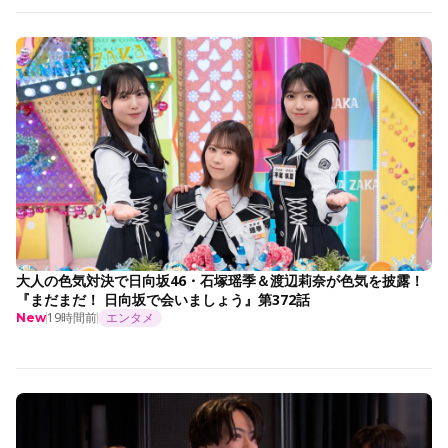
大人の色気対決で日向坂46・石塚瑶季＆渡辺莉奈が色気を披露！
『まだまだ！ 日向坂で会いましょう』第372話
19時間前
エンタメ
New