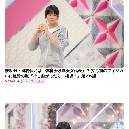
櫻坂46・田村保乃は「体育会系爆美女代表」？ 持ち前のフィジカ
ルに絶賛の嵐『そこ曲がったら、櫻坂？』第295話
18時間前
エンタメ
New