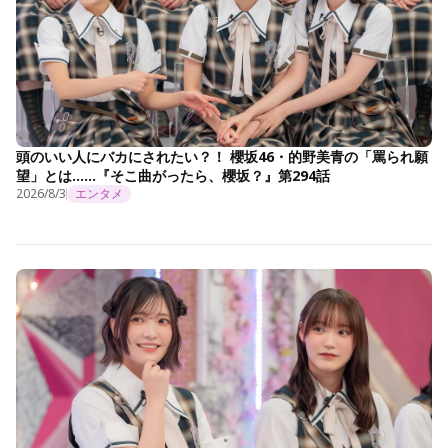
頭のいい人にバカにされたい？！ 櫻坂46・的野美青の「罵られ願
望」とは……『そこ曲がったら、櫻坂？』第294話
2026/8/3
エンタメ