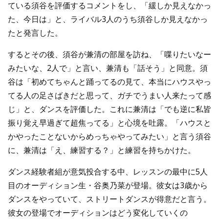
ている須谷を評価するコメントをし、「緩しか見えなかっ
た、今日は」と、ライバル3人のうち須谷しか見えなかっ
たと発言した。
するとその後、須谷が兼清の部屋を訪ね、「喋りたいなー
みたいな、2人で」と言い、兼清も「話そう」と同意。須
谷は「初めてちゃんと踊ってるの見て、本当にハウスやっ
てる人の足さばきだと思って、ガチでうまい人来たって感
じ」と、ダンスを評価した。これに兼清は「でも逆に私皆
振り覚え早過ぎて超焦ってる」と心境を吐露。「ハウスと
かやったことないからめっちゃやってみたい」と言う須谷
に、兼清は「え、練習する？」と練習を持ちかけた。
ダンス経験者組が意気投合する中、レッスンの最中に5人
目のオーディション生・谷奥乃菜が登場。彼女は3歳から
ダンスをやっていて、ストリートダンスが得意だと言う。
彼女の登場でオーディションはどう変化していくの