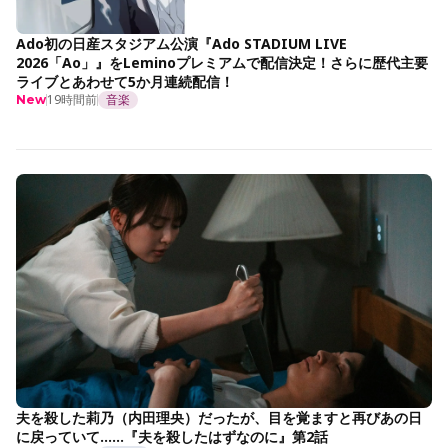
Ado初の日産スタジアム公演『Ado STADIUM LIVE
2026「Ao」』をLeminoプレミアムで配信決定！さらに歴代主要
ライブとあわせて5か月連続配信！
19時間前
音楽
New
夫を殺した莉乃（内田理央）だったが、目を覚ますと再びあの日
に戻っていて……『夫を殺したはずなのに』第2話