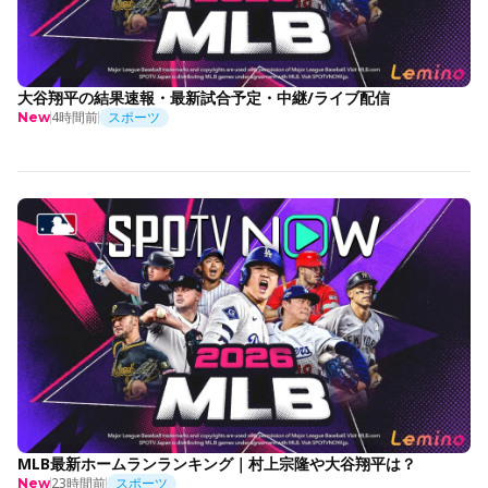
大谷翔平の結果速報・最新試合予定・中継/ライブ配信
4時間前
スポーツ
New
MLB最新ホームランランキング｜村上宗隆や大谷翔平は？
23時間前
スポーツ
New