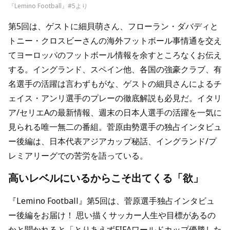
『Lemino Football』#5より
第5回は、ゲストに細貝萌さん、フローラン・ダバディと
トニー・クロスビーさんの海外フットボール事情通を交え
てヨーロッパのフットボール情報を余すところなくお伝え
する。イングランド、スペイン他、各国の強豪クラブ、有
名選手の活躍は言わずもがな、ゲストの細貝さんによるチ
ェイス・アンリ選手のプレーの徹底解説も必見だ。イタリ
ア/セリエAの最新情報、週末の日本人選手の活躍を一気に
見られる唯一無二の番組。菅原由勢選手の独占インタビュ
ー後編は、日本代表アジアカップ秘話、イングランド/プ
レミアリーグでの苦労を語っている。
高いレベルにいるからこそ出てくる「欲」
『Lemino Football』第5回は、菅原選手独占インタビュ
ー後編をお届け！ 思い描くサッカー人生や目標があるの
かと聞かれると「とりあえずFIFAワールドカップ優勝した