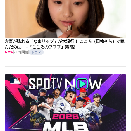
方言が喋れる「なまリップ」が大流行！ こころ（田牧そら）が選
んだのは……『こころのフフフ』第2話
21時間前
ドラマ
New