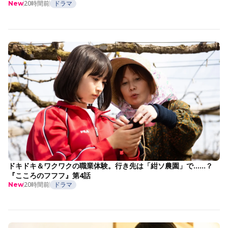
20時間前
ドラマ
New
ドキドキ＆ワクワクの職業体験。行き先は「紺ソ農園」で……？
『こころのフフフ』第4話
20時間前
ドラマ
New