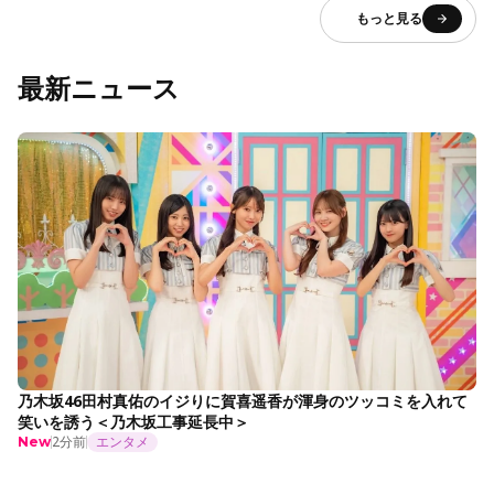
もっと見る
最新ニュース
乃木坂46田村真佑のイジりに賀喜遥香が渾身のツッコミを入れて
笑いを誘う＜乃木坂工事延長中＞
2分前
エンタメ
New