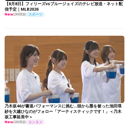
【8月8日】フィリーズvsブルージェイズのテレビ放送・ネット配
信予定｜MLB2026
2時間前
スポーツ
New
乃木坂46が書道パフォーマンスに挑む…頭から墨を被った池田瑛
紗を大越ひなのがフォロー「アーティスティックです！」＜乃木
坂工事延長中＞
2時間前
エンタメ
New