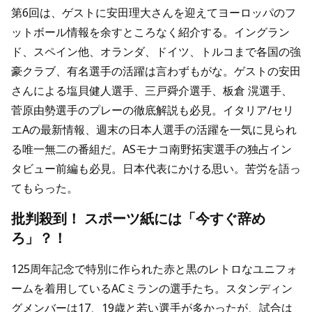
第6回は、ゲストに安田理大さんを迎えてヨーロッパのフ
ットボール情報を余すところなく紹介する。イングラン
ド、スペイン他、オランダ、ドイツ、トルコまで各国の強
豪クラブ、有名選手の活躍は言わずもがな。ゲストの安田
さんによる塩貝健人選手、三戸舜介選手、板倉 滉選手、
菅原由勢選手のプレーの徹底解説も必見。イタリア/セリ
エAの最新情報、週末の日本人選手の活躍を一気に見られ
る唯一無二の番組だ。ASモナコ南野拓実選手の独占イン
タビュー前編も必見。日本代表にかける思い。苦労を語っ
てもらった。
批判殺到！ スポーツ紙には「今すぐ辞め
ろ」？！
125周年記念で特別に作られた赤と黒のレトロなユニフォ
ームを着用しているACミランの選手たち。スタンディン
グメンバーは17、19歳と若い選手が多かったが、試合は