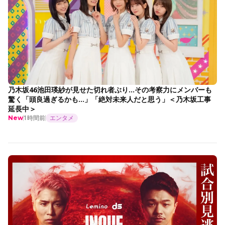
乃木坂46池田瑛紗が見せた切れ者ぶり…その考察力にメンバーも
驚く「頭良過ぎるかも…」「絶対未来人だと思う」＜乃木坂工事
延長中＞
1時間前
エンタメ
New