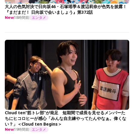
大人の色気対決で日向坂46・石塚瑶季＆渡辺莉奈が色気を披露！
『まだまだ！ 日向坂で会いましょう』第372話
18時間前
エンタメ
New
Cloud ten“筋トレ部”が発足 短期間で成長を見せるメンバーた
ちにヒコロヒーが感心「みんな自主練やってたんやなぁ。偉くな
い？」＜Cloud ten Begins＞
19時間前
エンタメ
New