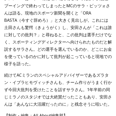
ブーイングで終わってしまったとMCのサラ・ピッツォさ
んは語る。現地のスポーツ新聞を開くと「ORA
BASTA（今すぐ辞めろ）」と大きく見出しが。これには
土田さんも驚愕（きょうがく）し、安田さんが「これは誰
に対しての批判？」と尋ねると、この批判は選手だけでな
く、スポーティングディレクターへ向けられたものだと解
説するサラさん。どの選手を選んでいるのか、どこにお金
を使っているのかに対して批判が起こっていると現地での
様子を語った。
続けてACミランのスペシャルアドバイザーであるズラタ
ン・イブラヒモヴィッチさんも、チーム作りがうまく行か
ず今回大批判を受けたことを話すサラさん。1年半前の同
じミラノのスタジオでは大絶賛だったこともあり、安田さ
んは「あんなに大活躍だったのに」と残念そうに呟いた。
【制作・編集：All About編集部】