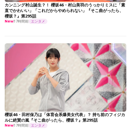
カンニング村山誕生？！ 櫻坂46・村山美羽のうっかりミスに「素
直でかわいい」「これだからやめられない」『そこ曲がったら、
櫻坂？』第295話
17時間前
エンタメ
New
櫻坂46・田村保乃は「体育会系爆美女代表」？ 持ち前のフィジカ
ルに絶賛の嵐『そこ曲がったら、櫻坂？』第295話
17時間前
エンタメ
New