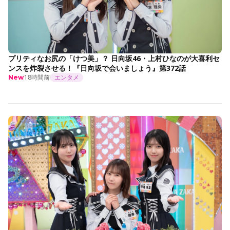
プリティなお尻の「けつ美」？ 日向坂46・上村ひなのが大喜利セ
ンスを炸裂させる！『日向坂で会いましょう』第372話
18時間前
エンタメ
New