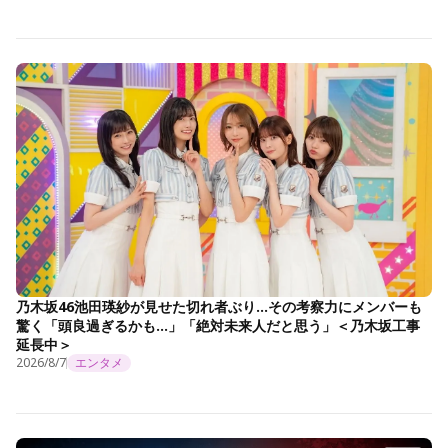
乃木坂46池田瑛紗が見せた切れ者ぶり…その考察力にメンバーも
驚く「頭良過ぎるかも…」「絶対未来人だと思う」＜乃木坂工事
延長中＞
2026/8/7
エンタメ