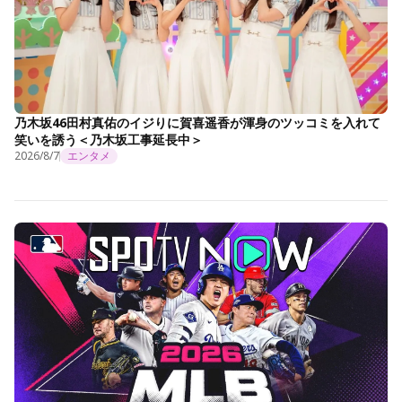
乃木坂46田村真佑のイジりに賀喜遥香が渾身のツッコミを入れて
笑いを誘う＜乃木坂工事延長中＞
2026/8/7
エンタメ