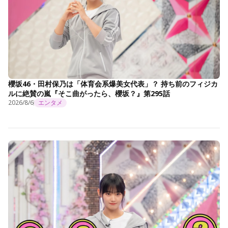
櫻坂46・田村保乃は「体育会系爆美女代表」？ 持ち前のフィジカ
ルに絶賛の嵐『そこ曲がったら、櫻坂？』第295話
2026/8/6
エンタメ