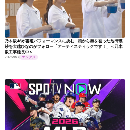
乃木坂46が書道パフォーマンスに挑む…頭から墨を被った池田瑛
紗を大越ひなのがフォロー「アーティスティックです！」＜乃木
坂工事延長中＞
2026/8/7
エンタメ