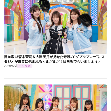
日向坂46森本茉莉＆大田美月が見せた奇跡の“ダブルプレー”にス
タジオが爆笑に包まれる＜まだまだ！日向坂で会いましょう＞
2026/8/7
エンタメ