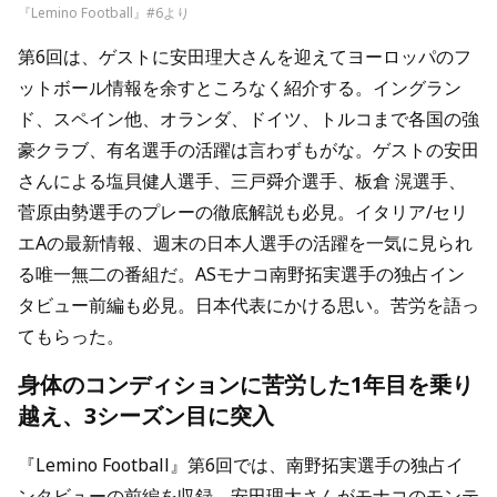
『Lemino Football』#6より
第6回は、ゲストに安田理大さんを迎えてヨーロッパのフ
ットボール情報を余すところなく紹介する。イングラン
ド、スペイン他、オランダ、ドイツ、トルコまで各国の強
豪クラブ、有名選手の活躍は言わずもがな。ゲストの安田
さんによる塩貝健人選手、三戸舜介選手、板倉 滉選手、
菅原由勢選手のプレーの徹底解説も必見。イタリア/セリ
エAの最新情報、週末の日本人選手の活躍を一気に見られ
る唯一無二の番組だ。ASモナコ南野拓実選手の独占イン
タビュー前編も必見。日本代表にかける思い。苦労を語っ
てもらった。
身体のコンディションに苦労した1年目を乗り
越え、3シーズン目に突入
『Lemino Football』第6回では、南野拓実選手の独占イ
ンタビューの前編を収録。安田理大さんがモナコのモンテ