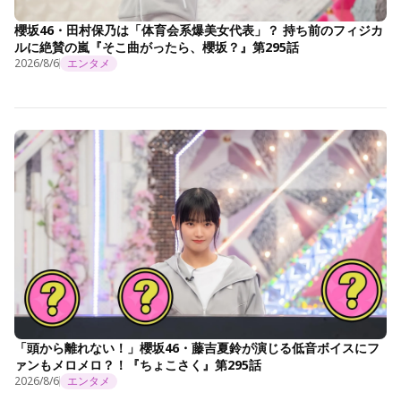
櫻坂46・田村保乃は「体育会系爆美女代表」？ 持ち前のフィジカ
ルに絶賛の嵐『そこ曲がったら、櫻坂？』第295話
2026/8/6
エンタメ
「頭から離れない！」櫻坂46・藤吉夏鈴が演じる低音ボイスにフ
ァンもメロメロ？！『ちょこさく』第295話
2026/8/6
エンタメ