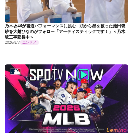
乃木坂46が書道パフォーマンスに挑む…頭から墨を被った池田瑛
紗を大越ひなのがフォロー「アーティスティックです！」＜乃木
坂工事延長中＞
2026/8/7
エンタメ