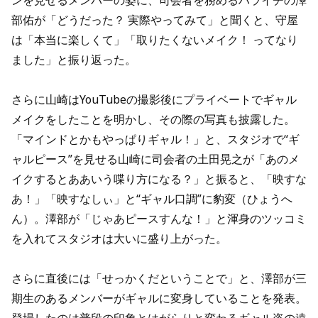
ンを見せるメンバーの姿に、司会者を務めるハライチの澤
部佑が「どうだった？ 実際やってみて」と聞くと、守屋
は「本当に楽しくて」「取りたくないメイク！ ってなり
ました」と振り返った。
さらに山崎はYouTubeの撮影後にプライベートでギャル
メイクをしたことを明かし、その際の写真も披露した。
「マインドとかもやっぱりギャル！」と、スタジオで“ギ
ャルピース”を見せる山崎に司会者の土田晃之が「あのメ
イクするとああいう喋り方になる？」と振ると、「映すな
あ！」「映すなしぃ」と“ギャル口調”に豹変（ひょうへ
ん）。澤部が「じゃあピースすんな！」と渾身のツッコミ
を入れてスタジオは大いに盛り上がった。
さらに直後には「せっかくだということで」と、澤部が三
期生のあるメンバーがギャルに変身していることを発表。