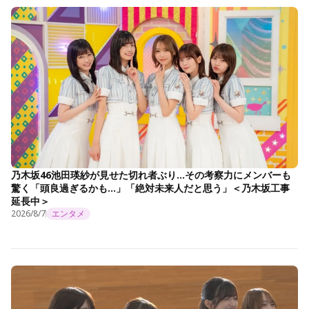
乃木坂46池田瑛紗が見せた切れ者ぶり…その考察力にメンバーも
驚く「頭良過ぎるかも…」「絶対未来人だと思う」＜乃木坂工事
延長中＞
2026/8/7
エンタメ