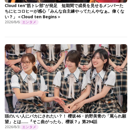
Cloud ten“筋トレ部”が発足 短期間で成長を見せるメンバーた
ちにヒコロヒーが感心「みんな自主練やってたんやなぁ。偉くな
い？」＜Cloud ten Begins＞
2026/8/6
エンタメ
頭のいい人にバカにされたい？！ 櫻坂46・的野美青の「罵られ願
望」とは……『そこ曲がったら、櫻坂？』第294話
2026/8/3
エンタメ