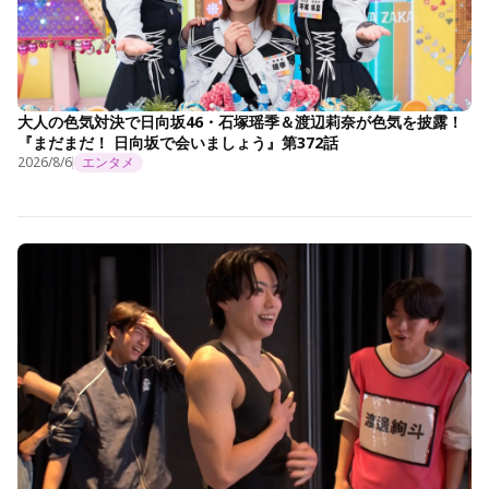
大人の色気対決で日向坂46・石塚瑶季＆渡辺莉奈が色気を披露！
『まだまだ！ 日向坂で会いましょう』第372話
2026/8/6
エンタメ