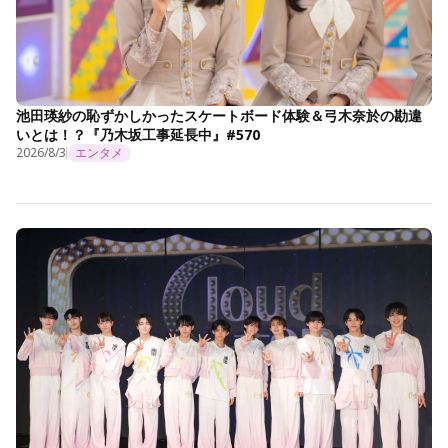
池田瑛紗の恥ずかしかったスケートボード体験＆弓木奈於の勘違
いとは！？『乃木坂工事延長中』#570
2026/8/3
エンタメ