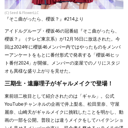
(C) Seed & FlowerLLC
『そこ曲がったら、櫻坂？』#214より
アイドルグループ・櫻坂46の冠番組『そこ曲がったら、
櫻坂？』（テレビ東京系）が12月16日に放送された。今
回は2024年に櫻坂46メンバー内ではやったものをメンバ
ーアンケートをもとに番付形式で発表する「櫻坂46ヒッ
ト番付2024」が開催。メンバーの楽屋でのノリにスタジ
オも異様な盛り上がりを見せた。
三期生・遠藤理子がギャルメイクで登場！
東前頭二枚目として紹介されたのは「ギャル」。公式
YouTubeチャンネルの企画で井上梨名、松田里奈、守屋
麗奈、山崎天がギャルメイクに挑戦したことを明かし、動
画の一部を公開。普段とは違うメイクをしてハイテンショ