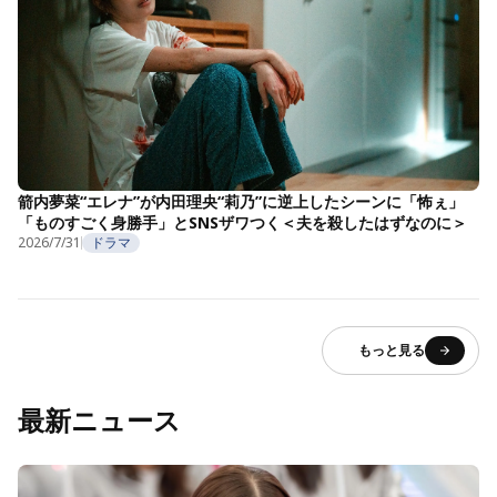
箭内夢菜“エレナ”が内田理央“莉乃”に逆上したシーンに「怖ぇ」
「ものすごく身勝手」とSNSザワつく＜夫を殺したはずなのに＞
2026/7/31
ドラマ
もっと見る
最新ニュース