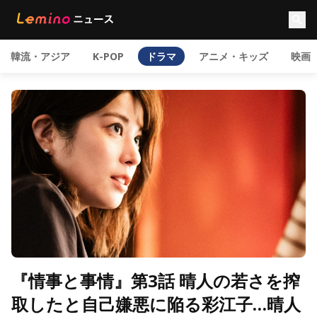
韓流・アジア
K-POP
ドラマ
アニメ・キッズ
映画
『情事と事情』第3話 晴人の若さを搾
取したと自己嫌悪に陥る彩江子…晴人