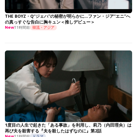
THE BOYZ・Q“ジェハ”の秘密が明らかに…ファン・ジア“エニ”へ
の真っすぐな告白に胸キュン＜推しデビュー＞
11時間前
韓流・アジア
New
1度目の人生で起きた「ある事故」を利用し、莉乃（内田理央）は
再び夫を殺害する『夫を殺したはずなのに』第2話
11時間前
ドラマ
New