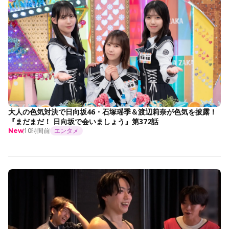
大人の色気対決で日向坂46・石塚瑶季＆渡辺莉奈が色気を披露！
『まだまだ！ 日向坂で会いましょう』第372話
10時間前
エンタメ
New