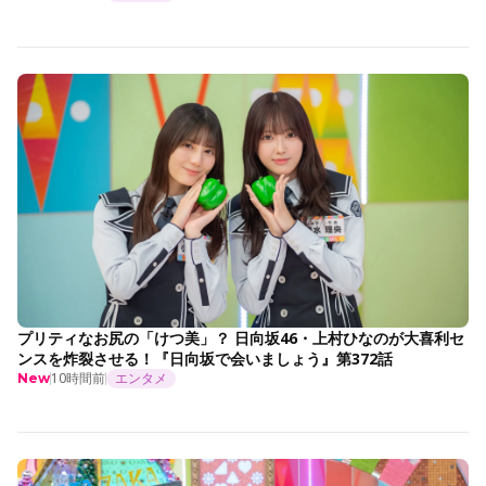
プリティなお尻の「けつ美」？ 日向坂46・上村ひなのが大喜利セ
ンスを炸裂させる！『日向坂で会いましょう』第372話
10時間前
エンタメ
New