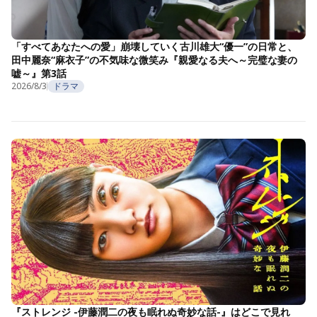
「すべてあなたへの愛」崩壊していく古川雄大“優一”の日常と、
田中麗奈“麻衣子”の不気味な微笑み『親愛なる夫へ～完璧な妻の
嘘～』第3話
2026/8/3
ドラマ
『ストレンジ -伊藤潤二の夜も眠れぬ奇妙な話-』はどこで見れ