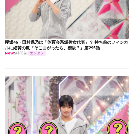
櫻坂46・田村保乃は「体育会系爆美女代表」？ 持ち前のフィジカ
ルに絶賛の嵐『そこ曲がったら、櫻坂？』第295話
9時間前
エンタメ
New