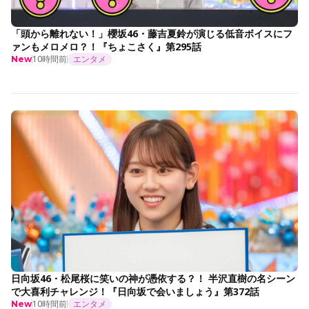
「頭から離れない！」櫻坂46・藤吉夏鈴が演じる低音ボイスにフ
ァンもメロメロ？！『ちょこさく』第295話
10時間前
エンタメ
New
日向坂46・松尾桜に笑いの神が憑依する？！ 半沢直樹の名シーン
で大喜利チャレンジ！『日向坂で会いましょう』第372話
10時間前
エンタメ
New