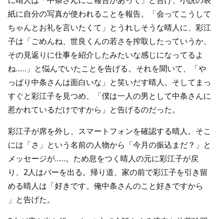
に晴人は「中条さんにご報告があって」と告げ、小説の表
紙に自分の写真が使われることを報告。「会ってこうして
ちゃんとお礼を言いたくて」とうれしそうな晴人に、彩江
子は「ごめんね、世良くんの若さを搾取したっていうか、
その見返りに仕事を紹介したみたいな感じになってるよ
ね……」と悩んでいたことを告げる。それを聞いて、「や
っぱり中条さんは面白いな」と笑いだす晴人。そしてまっ
すぐと彩江子を見つめ、「僕は一人の男として中条さんに
惹かれているだけですから」と告げるのだった。
彩江子が席を外し、スマートフォンを確認する晴人。そこ
には「さ」という名前の人物から「今月の振込まだ？」と
メッセージが……。ため息をつく晴人の元に彩江子が戻
り、2人はバーを出る。帰り道、家の前で彩江子を引き留
める晴人は「好きです。俺中条さんのこと好きですから
」と告げた。