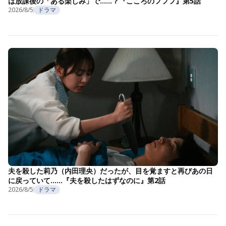
は放課後の「ある楽しみ」で……？『こころのフフフ』第5話
2026/8/5
ドラマ
夫を殺した莉乃（内田理央）だったが、目を覚ますと再びあの日
に戻っていて……『夫を殺したはずなのに』第2話
2026/8/5
ドラマ