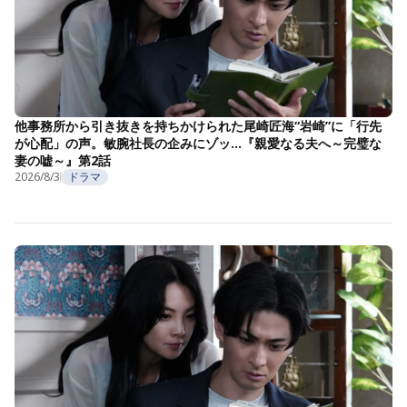
他事務所から引き抜きを持ちかけられた尾崎匠海“岩崎”に「行先
が心配」の声。敏腕社長の企みにゾッ…『親愛なる夫へ～完璧な
妻の嘘～』第2話
2026/8/3
ドラマ