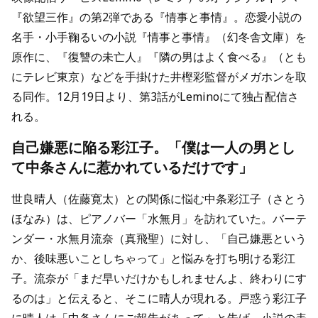
『欲望三作』の第2弾である『情事と事情』。恋愛小説の
名手・小手鞠るいの小説『情事と事情』（幻冬舎文庫）を
原作に、『復讐の未亡人』『隣の男はよく食べる』（とも
にテレビ東京）などを手掛けた井樫彩監督がメガホンを取
る同作。12月19日より、第3話がLeminoにて独占配信さ
れる。
自己嫌悪に陥る彩江子。「僕は一人の男とし
て中条さんに惹かれているだけです」
世良晴人（佐藤寛太）との関係に悩む中条彩江子（さとう
ほなみ）は、ピアノバー「⽔無⽉」を訪れていた。バーテ
ンダー・水無月流奈（真飛聖）に対し、「自己嫌悪という
か、後味悪いことしちゃって」と悩みを打ち明ける彩江
子。流奈が「まだ早いだけかもしれませんよ、終わりにす
るのは」と伝えると、そこに晴人が現れる。戸惑う彩江子