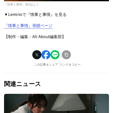
『情事と事情』第3話より
▼Leminoで『情事と事情』を見る
『情事と事情』視聴ページ
【制作・編集：All About編集部】
この記事をシェア
リンクをコピー
関連ニュース