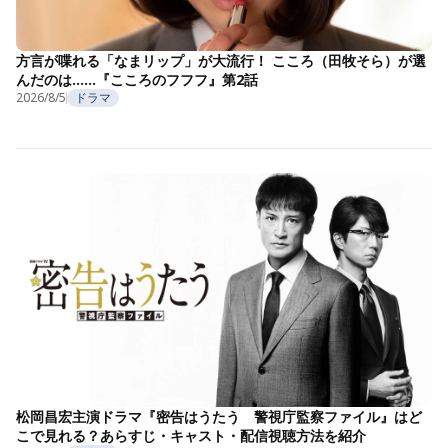
方言が喋れる「なまリップ」が大流行！ こころ（田牧そら）が選
んだのは……『こころのフフフ』第2話
2026/8/5
ドラマ
松岡昌宏主演ドラマ『密告はうたう 警視庁監察ファイル』はど
こで見れる？あらすじ・キャスト・配信視聴方法を紹介