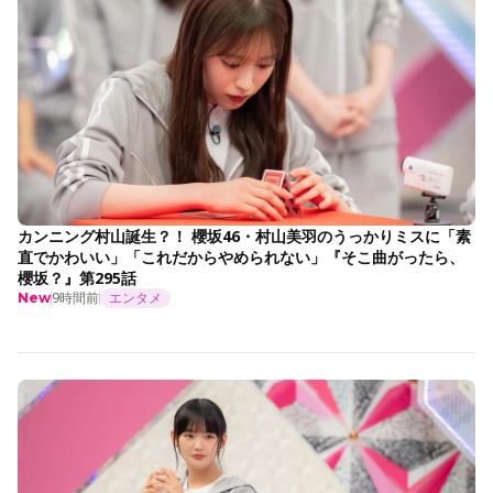
カンニング村山誕生？！ 櫻坂46・村山美羽のうっかりミスに「素
直でかわいい」「これだからやめられない」『そこ曲がったら、
櫻坂？』第295話
9時間前
エンタメ
New