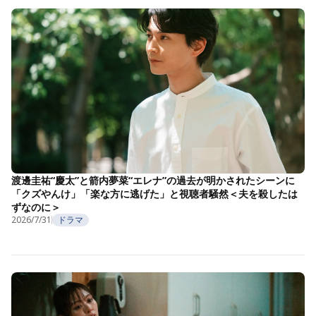
渡邊圭祐“慶太”と箭内夢菜“エレナ”の過去が明かされたシーンに
「クズやんけ」「楽な方に逃げた」と視聴者騒然＜夫を殺したは
ずなのに＞
2026/7/31
ドラマ