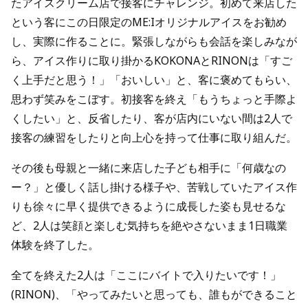
たアイスクリーム店で接客にチャレンジ。初めて来店した
という客にこの日限定のME:Iオリジナルアイスをお勧め
し、実際に作ることに。緊張しながらも会話を楽しみなが
ら、アイス作りに取り掛かるKOKONAとRINONは「すご
く上手だと思う！」「おいしい」と、客に褒めてもらい、
思わず笑みをこぼす。初接客を終え「もうちょっと手際よ
くしたい」と、反省したり、客が店内にいない間は2人で
接客の練習をしたりと向上心を持って仕事に取り組んだ。
その後も母親と一緒に来店した子ども相手に「何歳なの
ー？」と優しく話し掛ける様子や、苦戦していたアイス作
りも徐々に早く提供できるように成長した姿も見せるな
ど、2人は笑顔と楽しむ気持ちを絶やさないまま1日職業
体験を終了した。
全てを終えた2人は「ここにバイトで入りたいです！」
(RINON)、「やってみたいと思っても、誰もができること