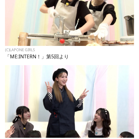
(C)LAPONE GIRLS
「ME:INTERN！」第5回より