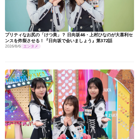
プリティなお尻の「けつ美」？ 日向坂46・上村ひなのが大喜利セ
ンスを炸裂させる！『日向坂で会いましょう』第372話
2026/8/6
エンタメ