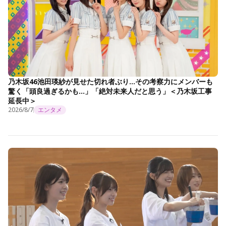
乃木坂46池田瑛紗が見せた切れ者ぶり…その考察力にメンバーも
驚く「頭良過ぎるかも…」「絶対未来人だと思う」＜乃木坂工事
延長中＞
2026/8/7
エンタメ