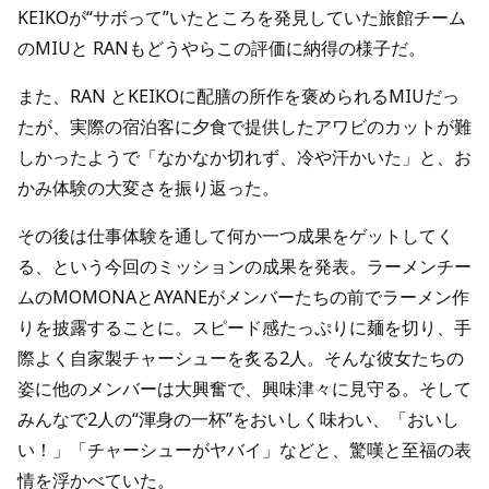
KEIKOが“サボって”いたところを発見していた旅館チーム
のMIUと RANもどうやらこの評価に納得の様子だ。
また、RAN とKEIKOに配膳の所作を褒められるMIUだっ
たが、実際の宿泊客に夕食で提供したアワビのカットが難
しかったようで「なかなか切れず、冷や汗かいた」と、お
かみ体験の大変さを振り返った。
その後は仕事体験を通して何か一つ成果をゲットしてく
る、という今回のミッションの成果を発表。ラーメンチー
ムのMOMONAとAYANEがメンバーたちの前でラーメン作
りを披露することに。スピード感たっぷりに麺を切り、手
際よく自家製チャーシューを炙る2人。そんな彼女たちの
姿に他のメンバーは大興奮で、興味津々に見守る。そして
みんなで2人の“渾身の一杯”をおいしく味わい、「おいし
い！」「チャーシューがヤバイ」などと、驚嘆と至福の表
情を浮かべていた。