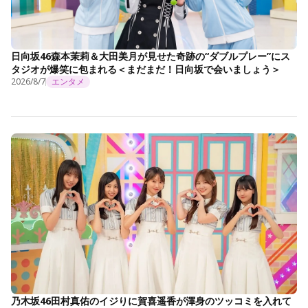
日向坂46森本茉莉＆大田美月が見せた奇跡の“ダブルプレー”にス
タジオが爆笑に包まれる＜まだまだ！日向坂で会いましょう＞
2026/8/7
エンタメ
乃木坂46田村真佑のイジりに賀喜遥香が渾身のツッコミを入れて