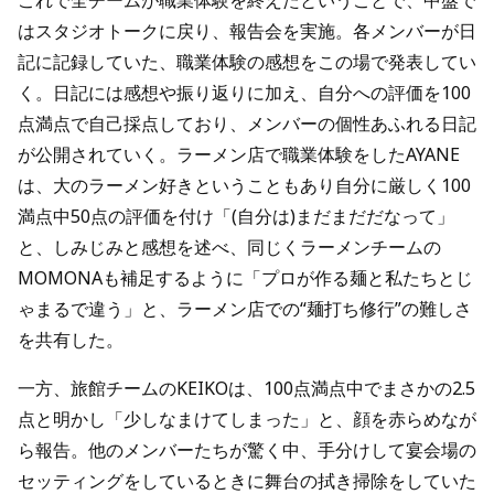
これで全チームが職業体験を終えたということで、中盤で
はスタジオトークに戻り、報告会を実施。各メンバーが日
記に記録していた、職業体験の感想をこの場で発表してい
く。日記には感想や振り返りに加え、自分への評価を100
点満点で自己採点しており、メンバーの個性あふれる日記
が公開されていく。ラーメン店で職業体験をしたAYANE
は、大のラーメン好きということもあり自分に厳しく100
満点中50点の評価を付け「(自分は)まだまだだなって」
と、しみじみと感想を述べ、同じくラーメンチームの
MOMONAも補足するように「プロが作る麺と私たちとじ
ゃまるで違う」と、ラーメン店での“麺打ち修行”の難しさ
を共有した。
一方、旅館チームのKEIKOは、100点満点中でまさかの2.5
点と明かし「少しなまけてしまった」と、顔を赤らめなが
ら報告。他のメンバーたちが驚く中、手分けして宴会場の
セッティングをしているときに舞台の拭き掃除をしていた