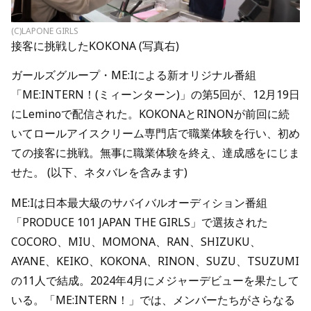
(C)LAPONE GIRLS
接客に挑戦したKOKONA (写真右)
ガールズグループ・ME:Iによる新オリジナル番組
「ME:INTERN！(ミィーンターン)」の第5回が、12月19日
にLeminoで配信された。KOKONAとRINONが前回に続
いてロールアイスクリーム専門店で職業体験を行い、初め
ての接客に挑戦。無事に職業体験を終え、達成感をにじま
せた。 (以下、ネタバレを含みます)
ME:Iは日本最大級のサバイバルオーディション番組
「PRODUCE 101 JAPAN THE GIRLS」で選抜された
COCORO、MIU、MOMONA、RAN、SHIZUKU、
AYANE、KEIKO、KOKONA、RINON、SUZU、TSUZUMI
の11人で結成。2024年4月にメジャーデビューを果たして
いる。「ME:INTERN！」では、メンバーたちがさらなる