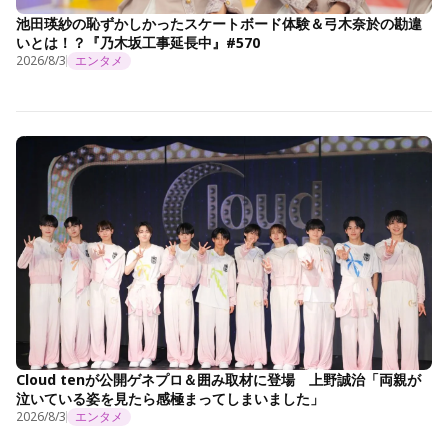
池田瑛紗の恥ずかしかったスケートボード体験＆弓木奈於の勘違
いとは！？『乃木坂工事延長中』#570
2026/8/3
エンタメ
Cloud tenが公開ゲネプロ＆囲み取材に登場 上野誠治「両親が
泣いている姿を見たら感極まってしまいました」
2026/8/3
エンタメ