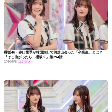
櫻坂46・谷口愛季が韓国旅行で偶然出会った「卒業生」とは？
『そこ曲がったら、櫻坂？』第294話
2026/8/3
エンタメ