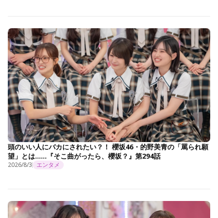
頭のいい人にバカにされたい？！ 櫻坂46・的野美青の「罵られ願
望」とは……『そこ曲がったら、櫻坂？』第294話
2026/8/3
エンタメ