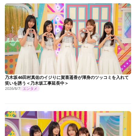
乃木坂46田村真佑のイジりに賀喜遥香が渾身のツッコミを入れて
笑いを誘う＜乃木坂工事延長中＞
2026/8/7
エンタメ