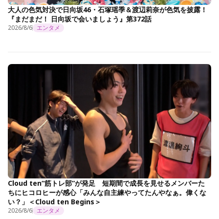
大人の色気対決で日向坂46・石塚瑶季＆渡辺莉奈が色気を披露！
『まだまだ！ 日向坂で会いましょう』第372話
2026/8/6
エンタメ
Cloud ten“筋トレ部”が発足 短期間で成長を見せるメンバーた
ちにヒコロヒーが感心「みんな自主練やってたんやなぁ。偉くな
い？」＜Cloud ten Begins＞
2026/8/6
エンタメ