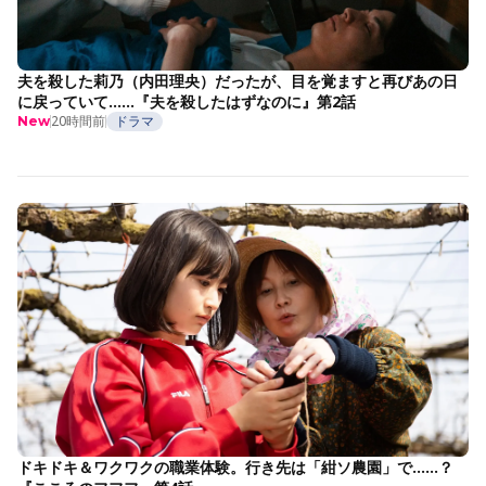
夫を殺した莉乃（内田理央）だったが、目を覚ますと再びあの日
に戻っていて……『夫を殺したはずなのに』第2話
20時間前
ドラマ
New
ドキドキ＆ワクワクの職業体験。行き先は「紺ソ農園」で……？