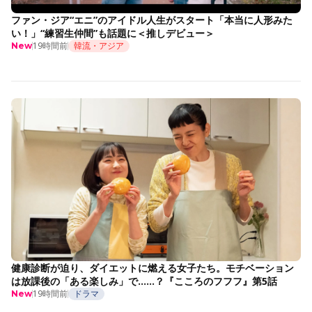
ファン・ジア“エニ”のアイドル人生がスタート「本当に人形みた
い！」“練習生仲間”も話題に＜推しデビュー＞
19時間前
韓流・アジア
New
健康診断が迫り、ダイエットに燃える女子たち。モチベーション
は放課後の「ある楽しみ」で……？『こころのフフフ』第5話
19時間前
ドラマ
New