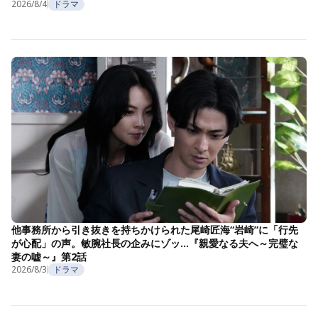
2026/8/4
ドラマ
他事務所から引き抜きを持ちかけられた尾崎匠海“岩崎”に「行先
が心配」の声。敏腕社長の企みにゾッ…『親愛なる夫へ～完璧な
妻の嘘～』第2話
2026/8/3
ドラマ