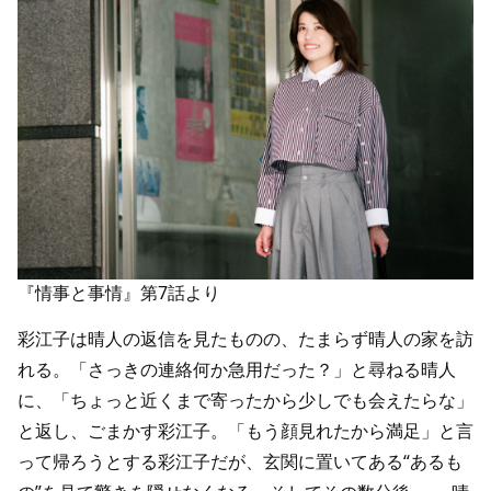
『情事と事情』第7話より
彩江子は晴人の返信を見たものの、たまらず晴人の家を訪
れる。「さっきの連絡何か急用だった？」と尋ねる晴人
に、「ちょっと近くまで寄ったから少しでも会えたらな」
と返し、ごまかす彩江子。「もう顔見れたから満足」と言
って帰ろうとする彩江子だが、玄関に置いてある“あるも