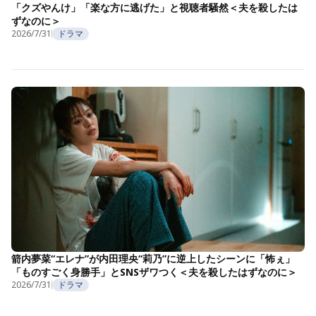
「クズやんけ」「楽な方に逃げた」と視聴者騒然＜夫を殺したは
ずなのに＞
2026/7/31
ドラマ
箭内夢菜“エレナ”が内田理央“莉乃”に逆上したシーンに「怖ぇ」
「ものすごく身勝手」とSNSザワつく＜夫を殺したはずなのに＞
2026/7/31
ドラマ