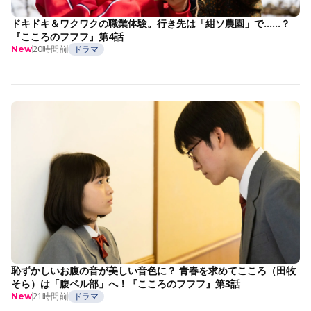
ドキドキ＆ワクワクの職業体験。行き先は「紺ソ農園」で……？
『こころのフフフ』第4話
20時間前
ドラマ
New
恥ずかしいお腹の音が美しい音色に？ 青春を求めてこころ（田牧
そら）は「腹ベル部」へ！『こころのフフフ』第3話
21時間前
ドラマ
New