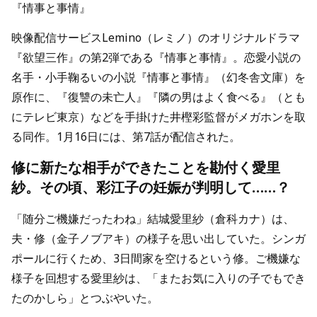
『情事と事情』
映像配信サービスLemino（レミノ）のオリジナルドラマ
『欲望三作』の第2弾である『情事と事情』。恋愛小説の
名手・小手鞠るいの小説『情事と事情』（幻冬舎文庫）を
原作に、『復讐の未亡人』『隣の男はよく食べる』（とも
にテレビ東京）などを手掛けた井樫彩監督がメガホンを取
る同作。1月16日には、第7話が配信された。
修に新たな相手ができたことを勘付く愛里
紗。その頃、彩江子の妊娠が判明して……？
「随分ご機嫌だったわね」結城愛里紗（倉科カナ）は、
夫・修（金子ノブアキ）の様子を思い出していた。シンガ
ポールに行くため、3日間家を空けるという修。ご機嫌な
様子を回想する愛里紗は、「またお気に入りの子でもでき
たのかしら」とつぶやいた。