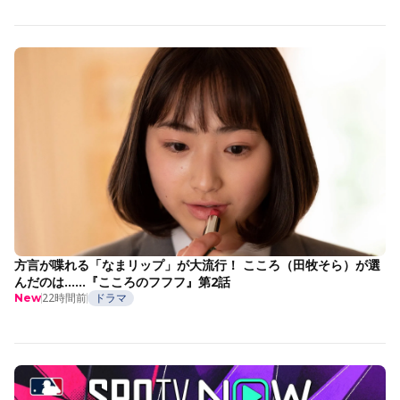
方言が喋れる「なまリップ」が大流行！ こころ（田牧そら）が選
んだのは……『こころのフフフ』第2話
22時間前
ドラマ
New