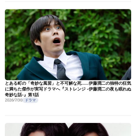
とある町の「奇妙な風習」と不可解な死……伊藤潤二の独特の狂気
に満ちた傑作が実写ドラマへ『ストレンジ -伊藤潤二の夜も眠れぬ
奇妙な話-』第1話
2026/7/30
ドラマ