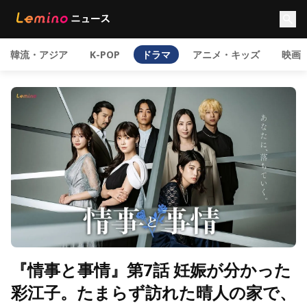
韓流・アジア
K-POP
ドラマ
アニメ・キッズ
映画
『情事と事情』第7話 妊娠が分かった
彩江子。たまらず訪れた晴人の家で、