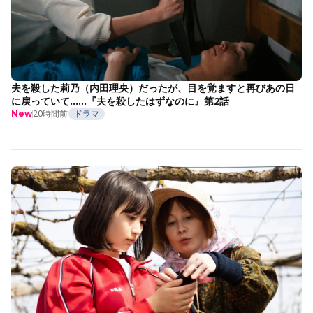
夫を殺した莉乃（内田理央）だったが、目を覚ますと再びあの日
に戻っていて……『夫を殺したはずなのに』第2話
20時間前
ドラマ
New