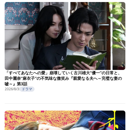
「すべてあなたへの愛」崩壊していく古川雄大“優一”の日常と、
田中麗奈“麻衣子”の不気味な微笑み『親愛なる夫へ～完璧な妻の
嘘～』第3話
2026/8/3
ドラマ