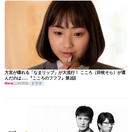
方言が喋れる「なまリップ」が大流行！ こころ（田牧そら）が選
んだのは……『こころのフフフ』第2話
22時間前
ドラマ
New