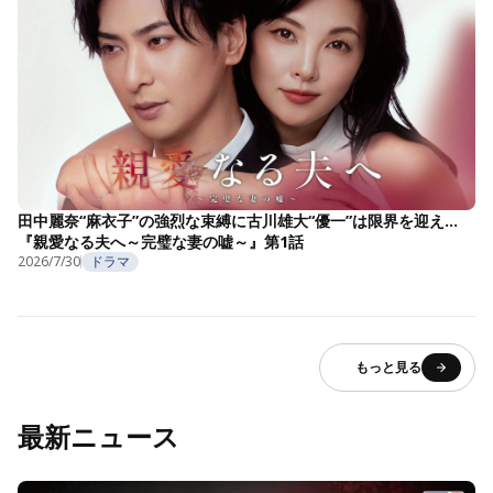
田中麗奈“麻衣子”の強烈な束縛に古川雄大“優一”は限界を迎え…
『親愛なる夫へ～完璧な妻の嘘～』第1話
2026/7/30
ドラマ
もっと見る
最新ニュース