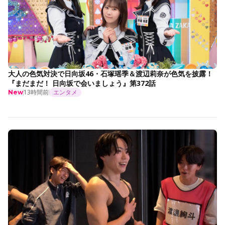
大人の色気対決で日向坂46・石塚瑶季＆渡辺莉奈が色気を披露！
『まだまだ！ 日向坂で会いましょう』第372話
13時間前
エンタメ
New