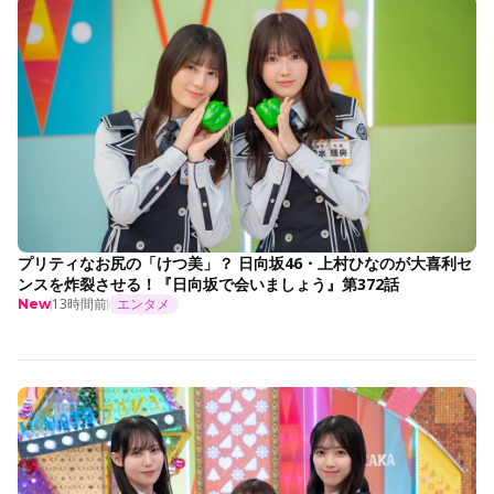
プリティなお尻の「けつ美」？ 日向坂46・上村ひなのが大喜利セ
ンスを炸裂させる！『日向坂で会いましょう』第372話
13時間前
エンタメ
New