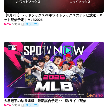
【8月7日】レッドソックスvsホワイトソックスのテレビ放送・ネ
ット配信予定｜MLB2026
22時間前
スポーツ
New
大谷翔平の結果速報・最新試合予定・中継/ライブ配信
22時間前
スポーツ
New