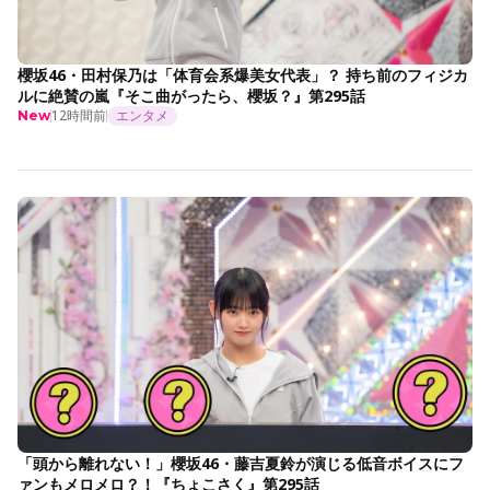
櫻坂46・田村保乃は「体育会系爆美女代表」？ 持ち前のフィジカ
ルに絶賛の嵐『そこ曲がったら、櫻坂？』第295話
12時間前
エンタメ
New
「頭から離れない！」櫻坂46・藤吉夏鈴が演じる低音ボイスにフ
ァンもメロメロ？！『ちょこさく』第295話