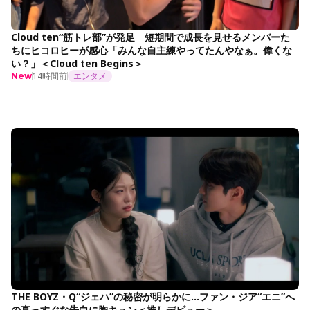
Cloud ten“筋トレ部”が発足 短期間で成長を見せるメンバーた
ちにヒコロヒーが感心「みんな自主練やってたんやなぁ。偉くな
い？」＜Cloud ten Begins＞
14時間前
エンタメ
New
THE BOYZ・Q“ジェハ”の秘密が明らかに…ファン・ジア“エニ”へ
の真っすぐな告白に胸キュン＜推しデビュー＞