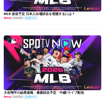
MLB 放送予定 日本人出場試合を視聴するには？
22時間前
スポーツ
New
大谷翔平の結果速報・最新試合予定・中継/ライブ配信
22時間前
スポーツ
New