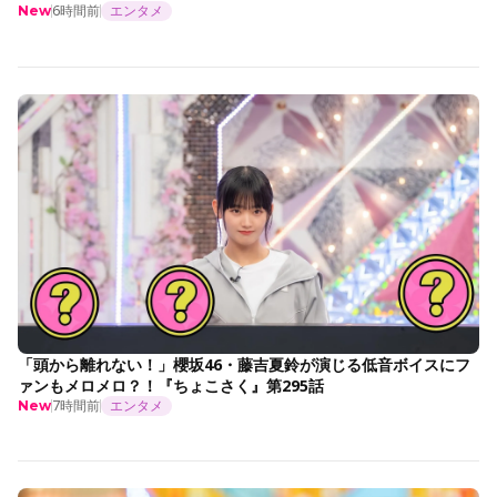
6時間前
エンタメ
New
「頭から離れない！」櫻坂46・藤吉夏鈴が演じる低音ボイスにフ
ァンもメロメロ？！『ちょこさく』第295話
7時間前
エンタメ
New