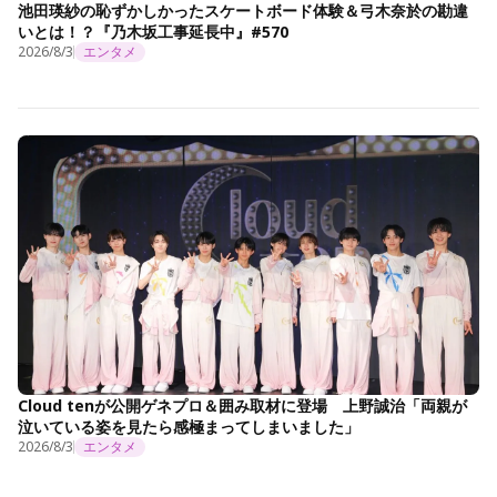
池田瑛紗の恥ずかしかったスケートボード体験＆弓木奈於の勘違
いとは！？『乃木坂工事延長中』#570
2026/8/3
エンタメ
Cloud tenが公開ゲネプロ＆囲み取材に登場 上野誠治「両親が
泣いている姿を見たら感極まってしまいました」
2026/8/3
エンタメ