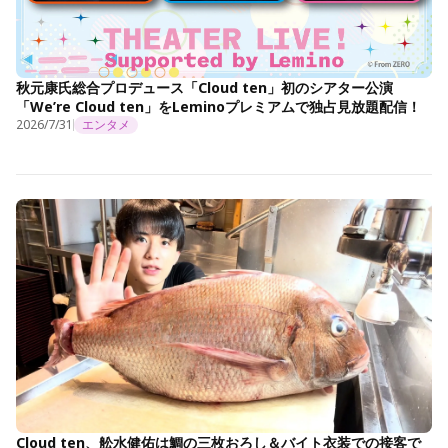
秋元康氏総合プロデュース「Cloud ten」初のシアター公演
「We’re Cloud ten」をLeminoプレミアムで独占見放題配信！
2026/7/31
エンタメ
Cloud ten、舩水健佑は鯛の三枚おろし＆バイト衣装での接客で