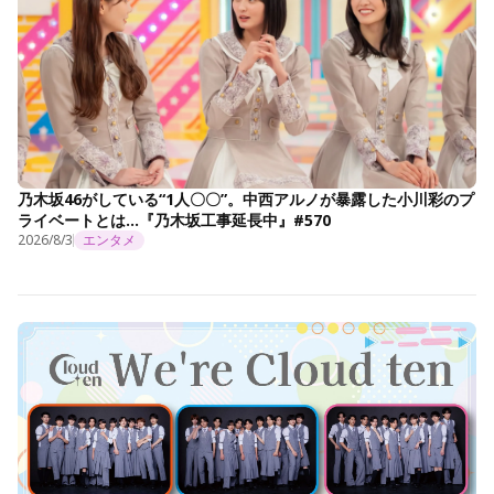
乃木坂46がしている“1人〇〇”。中西アルノが暴露した小川彩のプ
ライベートとは…『乃木坂工事延長中』#570
2026/8/3
エンタメ