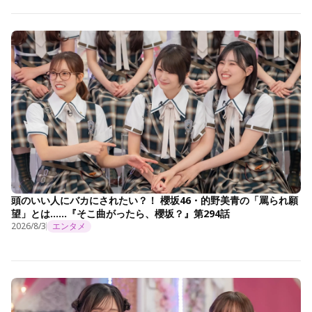
頭のいい人にバカにされたい？！ 櫻坂46・的野美青の「罵られ願
望」とは……『そこ曲がったら、櫻坂？』第294話
2026/8/3
エンタメ