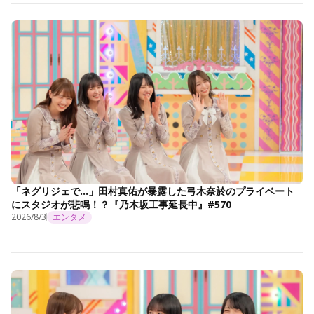
「ネグリジェで…」田村真佑が暴露した弓木奈於のプライベート
にスタジオが悲鳴！？『乃木坂工事延長中』#570
2026/8/3
エンタメ