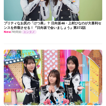
プリティなお尻の「けつ美」？ 日向坂46・上村ひなのが大喜利セ
ンスを炸裂させる！『日向坂で会いましょう』第372話
7時間前
エンタメ
New