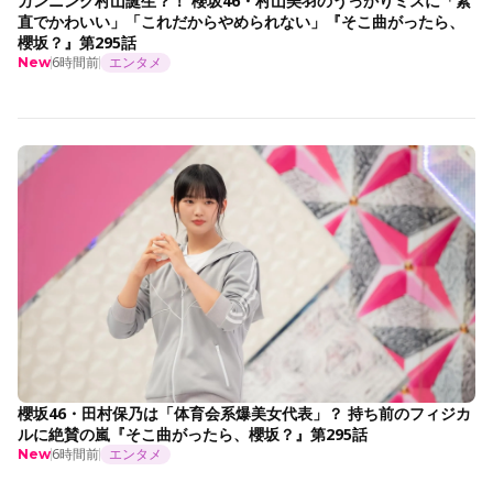
カンニング村山誕生？！ 櫻坂46・村山美羽のうっかりミスに「素
直でかわいい」「これだからやめられない」『そこ曲がったら、
櫻坂？』第295話
6時間前
エンタメ
New
櫻坂46・田村保乃は「体育会系爆美女代表」？ 持ち前のフィジカ
ルに絶賛の嵐『そこ曲がったら、櫻坂？』第295話
6時間前
エンタメ
New