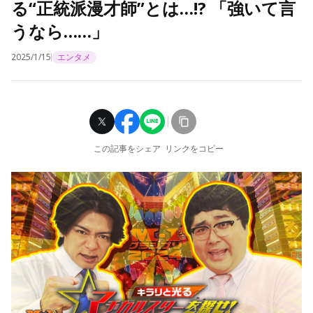
る“正統派漫才師”とは…!? 「強いて言
うなら……」
2025/1/15
エンタメ
この記事をシェア
リンクをコピー