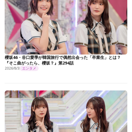
櫻坂46・谷口愛季が韓国旅行で偶然出会った「卒業生」とは？
『そこ曲がったら、櫻坂？』第294話
2026/8/3
エンタメ