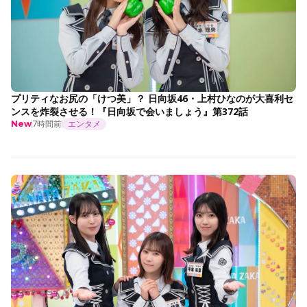
プリティなお尻の「けつ美」？ 日向坂46・上村ひなのが大喜利セ
ンスを炸裂させる！『日向坂で会いましょう』第372話
7時間前
エンタメ
New