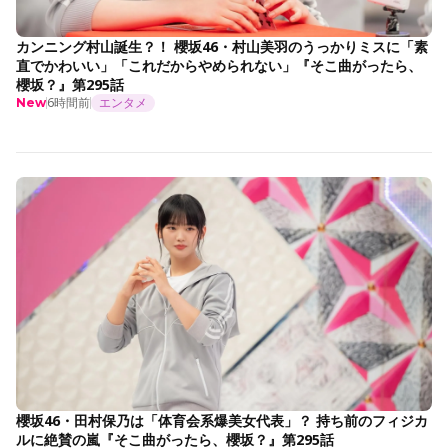
カンニング村山誕生？！ 櫻坂46・村山美羽のうっかりミスに「素
直でかわいい」「これだからやめられない」『そこ曲がったら、
櫻坂？』第295話
6時間前
エンタメ
New
櫻坂46・田村保乃は「体育会系爆美女代表」？ 持ち前のフィジカ
ルに絶賛の嵐『そこ曲がったら、櫻坂？』第295話