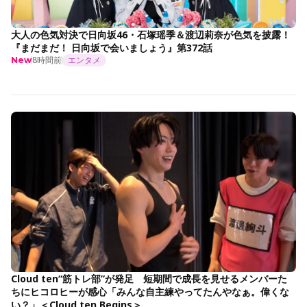
大人の色気対決で日向坂46・石塚瑶季＆渡辺莉奈が色気を披露！
『まだまだ！ 日向坂で会いましょう』第372話
8時間前
エンタメ
New
Cloud ten“筋トレ部”が発足 短期間で成長を見せるメンバーた
ちにヒコロヒーが感心「みんな自主練やってたんやなぁ。偉くな
い？」＜Cloud ten Begins＞