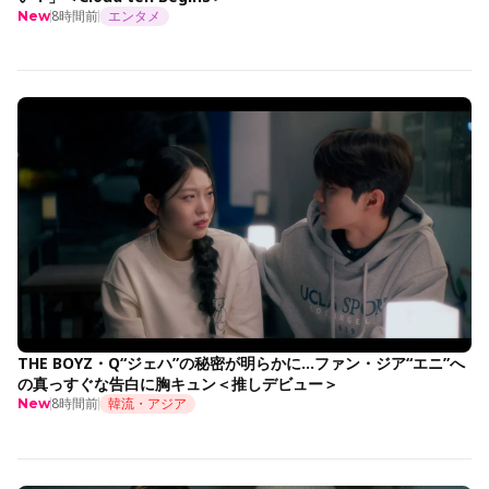
8時間前
エンタメ
New
THE BOYZ・Q“ジェハ”の秘密が明らかに…ファン・ジア“エニ”へ
の真っすぐな告白に胸キュン＜推しデビュー＞
8時間前
韓流・アジア
New