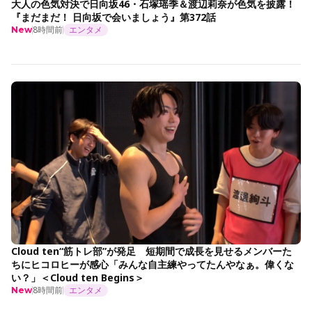
大人の色気対決で日向坂46・石塚瑶季＆渡辺莉奈が色気を披露！
『まだまだ！ 日向坂で会いましょう』第372話
8時間前
エンタメ
New
Cloud ten“筋トレ部”が発足 短期間で成長を見せるメンバーた
ちにヒコロヒーが感心「みんな自主練やってたんやなぁ。偉くな
い？」＜Cloud ten Begins＞
8時間前
エンタメ
New