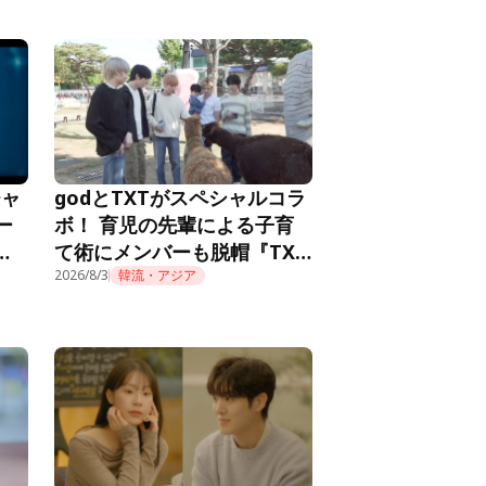
チャ
godとTXTがスペシャルコラ
ー
ボ！ 育児の先輩による子育
メ
て術にメンバーも脱帽『TXT
推し
の育児日記』第10話
2026/8/3
韓流・アジア