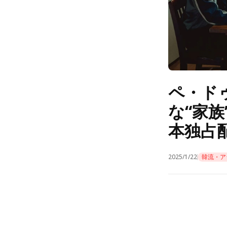
ペ・ド
な“家
本独占
2025/1/22
韓流・ア