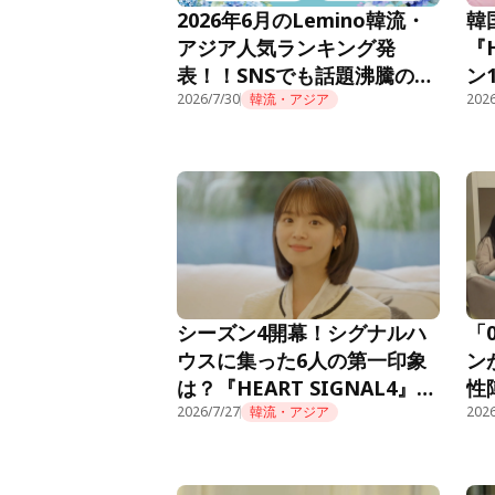
2026年6月のLemino韓流・
韓
アジア人気ランキング発
『
表！！SNSでも話題沸騰の痛
ン
快オフィスファンタジー『新
2026/7/30
韓流・アジア
Le
2026
入社員カン会長』が先月10位
から怒涛のごぼう抜きで初の
首位獲得！
シーズン4開幕！シグナルハ
「
ウスに集った6人の第一印象
ン
は？『HEART SIGNAL4』第
性
1話
2026/7/27
韓流・アジア
『H
2026