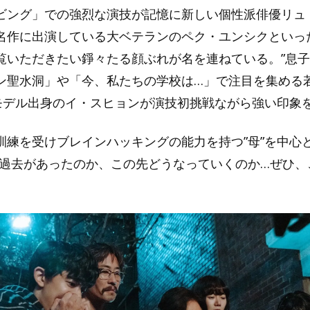
ビング」での強烈な演技が記憶に新しい個性派俳優リュ
名作に出演している大ベテランのペク・ユンシクといっ
覧いただきたい錚々たる顔ぶれが名を連ねている。”息子
ン聖水洞」や「今、私たちの学校は…」で注目を集める
はモデル出身のイ・スヒョンが演技初挑戦ながら強い印象
訓練を受けブレインハッキングの能力を持つ”母”を中心と
な過去があったのか、この先どうなっていくのか…ぜひ、