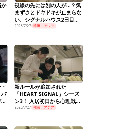
届か
視線の先には別の人が…？気
まずさとドキドキが止まらな
い、シグナルハウス2日目の
朝『HEART SIGNAL4』第2
2026/7/27
韓流・アジア
話
ン・
新ルールが追加された
。パ
「HEART SIGNAL」シーズ
び火
ン3！ 入居初日から心理戦が
RT
始まり……『HEART
2026/7/27
韓流・アジア
SIGNAL3』第1話