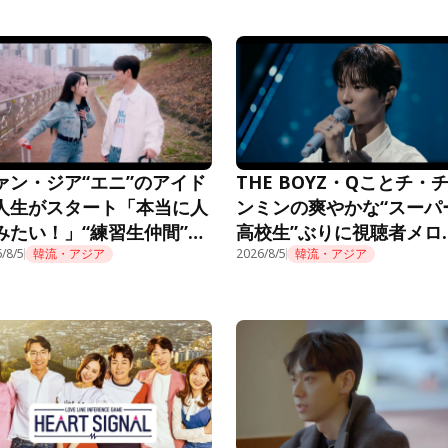
ァン・ジア“エニ”のアイド
THE BOYZ・Qことチ・
人生がスタート「本当に人
ンミンの爽やかな“スーパ
みたい！」“練習生仲間”も
高校生”ぶりに視聴者メロ
題に＜推しデビュー＞
/8/5
韓流・アジア
ロ「制服似合ってる」＜
2026/8/5
韓流・アジア
デビュー＞