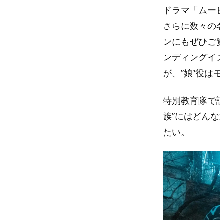
ドラマ「ムー
さらに数々の
ンにもぜひご
ンディングイ
が、”娘”役
特別教育隊で
族”にはどん
たい。