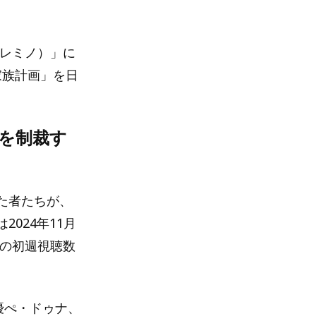
（レミノ）」に
家族計画」を日
を制裁す
た者たちが、
024年11月
iesの初週視聴数
優ぺ・ドゥナ、