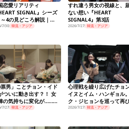
国恋愛リアリティ
すれ違う男女の視線と、
HEART SIGNAL』シーズ
ない想い『HEART
1～4の見どころ解説｜
SIGNAL4』第3話
mino公式
/7/30
韓流・アジア
2026/7/27
韓流・アジア
0票男」ことチョン・イド
心理戦を繰り広げたチョ
がついに動き出す？！ 女
イヌとイム・ハンギョル
陣の気持ちに変化が……
ク・ジヒョンを巡って再
EART SIGNAL3』第3話
/7/27
韓流・アジア
花を燃やし……？！『HEA
2026/7/27
韓流・アジア
SIGNAL3』第2話