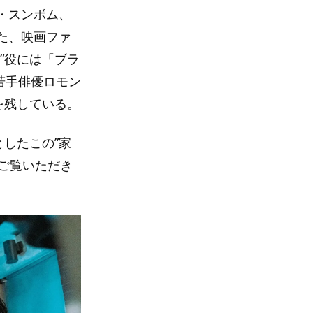
・スンボム、
た、映画ファ
”役には「ブラ
若手俳優ロモン
を残している。
したこの”家
ご覧いただき