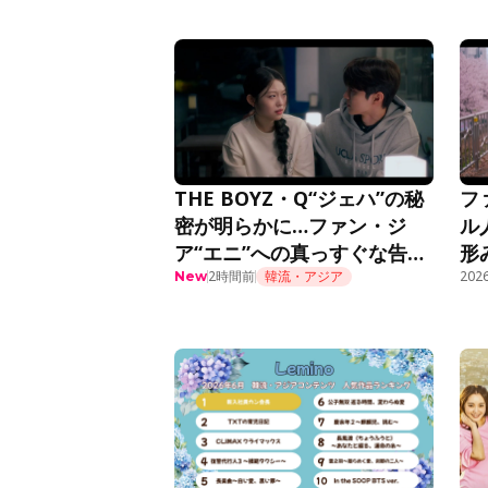
THE BOYZ・Q“ジェハ”の秘
フ
密が明らかに…ファン・ジ
ル
ア“エニ”への真っすぐな告白
形
に胸キュン＜推しデビュー＞
2時間前
韓流・アジア
話
2026
New