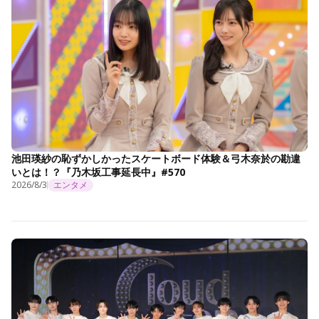
池田瑛紗の恥ずかしかったスケートボード体験＆弓木奈於の勘違
いとは！？『乃木坂工事延長中』#570
2026/8/3
エンタメ