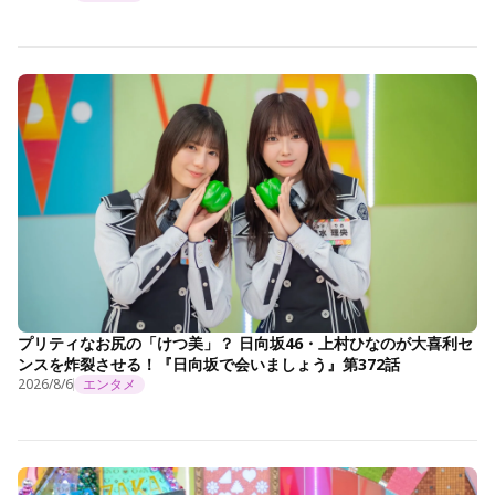
プリティなお尻の「けつ美」？ 日向坂46・上村ひなのが大喜利セ
ンスを炸裂させる！『日向坂で会いましょう』第372話
2026/8/6
エンタメ