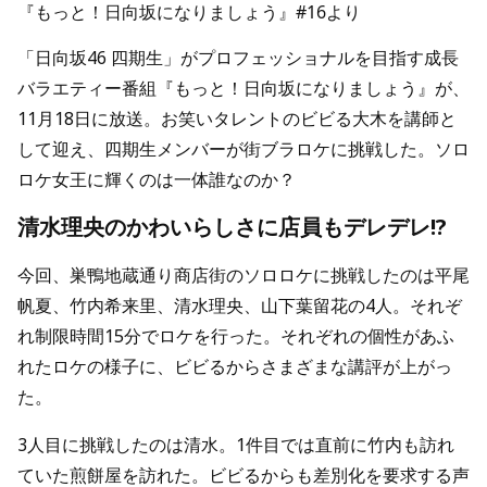
『もっと！日向坂になりましょう』#16より
「日向坂46 四期生」がプロフェッショナルを目指す成長
バラエティー番組『もっと！日向坂になりましょう』が、
11月18日に放送。お笑いタレントのビビる大木を講師と
して迎え、四期生メンバーが街ブラロケに挑戦した。ソロ
ロケ女王に輝くのは一体誰なのか？
清水理央のかわいらしさに店員もデレデレ!?
今回、巣鴨地蔵通り商店街のソロロケに挑戦したのは平尾
帆夏、竹内希来里、清水理央、山下葉留花の4人。それぞ
れ制限時間15分でロケを行った。それぞれの個性があふ
れたロケの様子に、ビビるからさまざまな講評が上がっ
た。
3人目に挑戦したのは清水。1件目では直前に竹内も訪れ
ていた煎餅屋を訪れた。ビビるからも差別化を要求する声