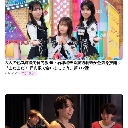
大人の色気対決で日向坂46・石塚瑶季＆渡辺莉奈が色気を披露！
『まだまだ！ 日向坂で会いましょう』第372話
2026/8/6
エンタメ