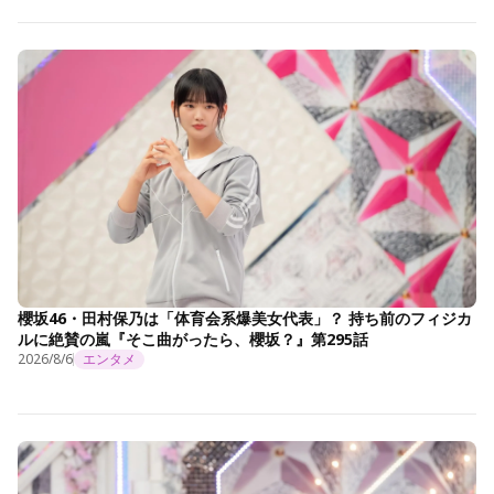
櫻坂46・田村保乃は「体育会系爆美女代表」？ 持ち前のフィジカ
ルに絶賛の嵐『そこ曲がったら、櫻坂？』第295話
2026/8/6
エンタメ