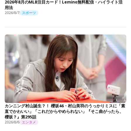
2026年8月のMLB注目カード！Lemino無料配信・ハイライト活
用法
2026/8/7
スポーツ
カンニング村山誕生？！ 櫻坂46・村山美羽のうっかりミスに「素
直でかわいい」「これだからやめられない」『そこ曲がったら、
櫻坂？』第295話
2026/8/6
エンタメ