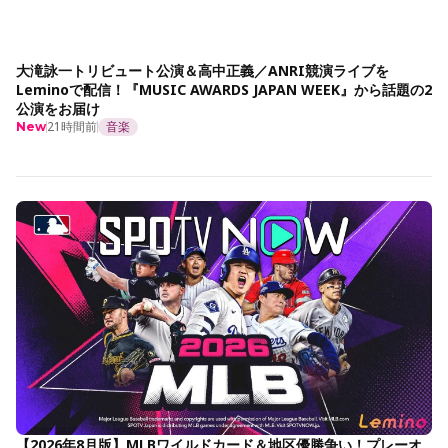
大滝詠一トリビュート公演＆高中正義／ANRI競演ライブを
Leminoで配信！『MUSIC AWARDS JAPAN WEEK』から話題の2
公演をお届け
21時間前
音楽
New
【2026年8月版】MLBワイルドカード＆地区優勝争い！プレーオ