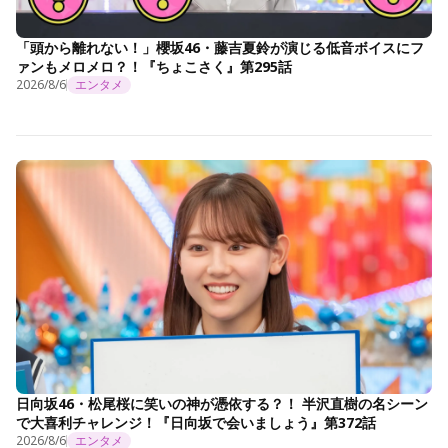
「頭から離れない！」櫻坂46・藤吉夏鈴が演じる低音ボイスにフ
ァンもメロメロ？！『ちょこさく』第295話
2026/8/6
エンタメ
日向坂46・松尾桜に笑いの神が憑依する？！ 半沢直樹の名シーン
で大喜利チャレンジ！『日向坂で会いましょう』第372話
2026/8/6
エンタメ