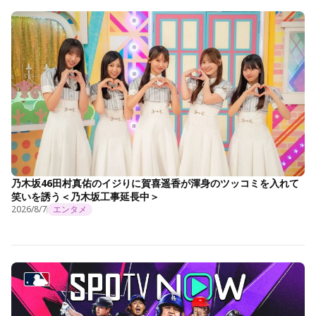
乃木坂46田村真佑のイジりに賀喜遥香が渾身のツッコミを入れて
笑いを誘う＜乃木坂工事延長中＞
2026/8/7
エンタメ