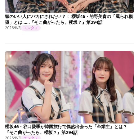
頭のいい人にバカにされたい？！ 櫻坂46・的野美青の「罵られ願
望」とは……『そこ曲がったら、櫻坂？』第294話
2026/8/3
エンタメ
櫻坂46・谷口愛季が韓国旅行で偶然出会った「卒業生」とは？
『そこ曲がったら、櫻坂？』第294話
2026/8/3
エンタメ