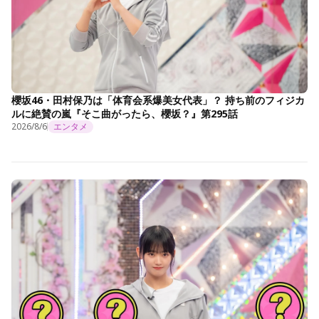
櫻坂46・田村保乃は「体育会系爆美女代表」？ 持ち前のフィジカ
ルに絶賛の嵐『そこ曲がったら、櫻坂？』第295話
2026/8/6
エンタメ