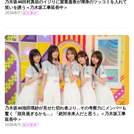
乃木坂46田村真佑のイジりに賀喜遥香が渾身のツッコミを入れて
笑いを誘う＜乃木坂工事延長中＞
2026/8/7
エンタメ
乃木坂46池田瑛紗が見せた切れ者ぶり…その考察力にメンバーも
驚く「頭良過ぎるかも…」「絶対未来人だと思う」＜乃木坂工事
延長中＞
2026/8/7
エンタメ