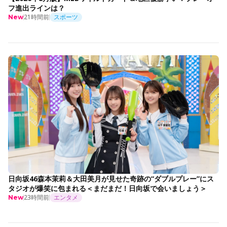
フ進出ラインは？
21時間前
スポーツ
New
日向坂46森本茉莉＆大田美月が見せた奇跡の“ダブルプレー”にス
タジオが爆笑に包まれる＜まだまだ！日向坂で会いましょう＞
23時間前
エンタメ
New