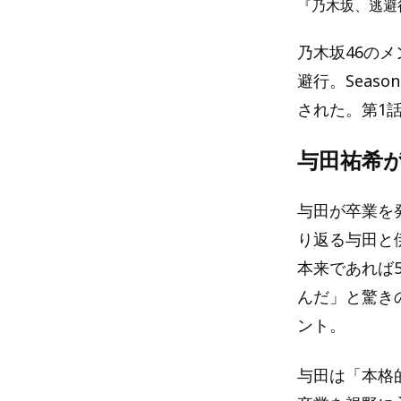
『乃木坂、逃避行
乃木坂46の
避行。Seas
された。第1
与田祐希
与田が卒業を
り返る与田と
本来であれば
んだ」と驚き
ント。
与田は「本格