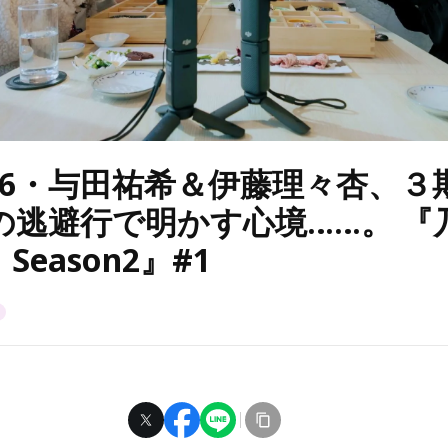
46・与田祐希＆伊藤理々杏、３
の逃避行で明かす心境……。 『
Season2』#1