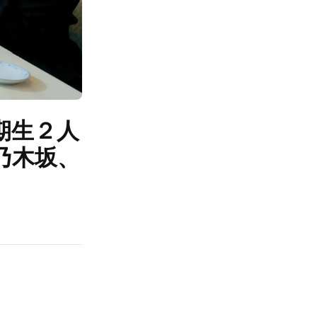
期生２人
乃木坂、