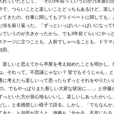
入れていたとして、「その3年前っていうのが乃木坂の
中で、つらいことと楽しいことどっちもあるけど、楽し
ってきたの、仕事に関してもプライベートに関しても」
た頃を振り返った。「ずっといっぱいいっぱいになって
っていうのが大きかったから。でも3年前ぐらいにやっ
ステージに立つことも、人前でしゃべることも、ドラマ
与田。
、楽しいと思えてから卒業を考え始めたことを明かし、
ね、それって。不思議じゃない？ 皆でもそうじゃん」
通に考えたら楽しいって思ったらずっとそれをやりたい
うの。でもやっぱりまた新しい大変な状況に……」と伊藤
ずっといた方が居心地もいいし、楽しいしあったかいし
だし」と名残惜しい様子で語る。しかし、「でもなんか
てきた」と与田が言うと、伊藤も「分かる、不安になる