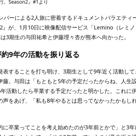
。Season2』#1より
メンバーによる2人旅に密着するドキュメントバラエティ
on2』が、1月10日に映像配信サービス「Lemino（レミ
話は3期生の与田祐希と伊藤理々杏が熊本へ向かった。
が約9年の活動を振り返る
発表することを打ち明け、3期生として9年近く活動して
伊藤。与田は「もともと5年の予定だったからね、人生
5年活動したら卒業する予定だったと明かした。これに
の声をあげ、「私も8年やるとは思ってなかったかもし
的に卒業ってことを考え始めたのが3年前とかで」と3年