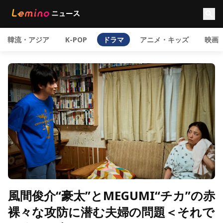
韓流・アジア
K-POP
ドラマ
アニメ・キッズ
映画
風間俊介“豪太”とMEGUMI“チカ”の赤
裸々な攻防に潜む夫婦の問題＜それで