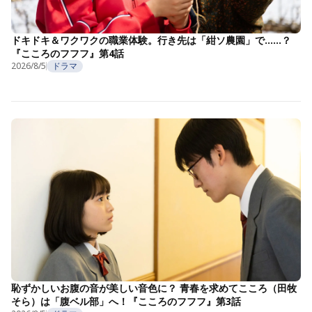
ドキドキ＆ワクワクの職業体験。行き先は「紺ソ農園」で……？
『こころのフフフ』第4話
2026/8/5
ドラマ
恥ずかしいお腹の音が美しい音色に？ 青春を求めてこころ（田牧
そら）は「腹ベル部」へ！『こころのフフフ』第3話