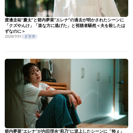
渡邊圭祐“慶太”と箭内夢菜“エレナ”の過去が明かされたシーンに
「クズやんけ」「楽な方に逃げた」と視聴者騒然＜夫を殺したは
ずなのに＞
2026/7/31
ドラマ
箭内夢菜“エレナ”が内田理央“莉乃”に逆上したシーンに「怖ぇ」