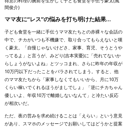
得意の料理の腕前を生かして子ども食堂を手伝う豪太(風
間俊介)
ママ友に“レス”の悩みを打ち明けた結果…
子ども食堂を一緒に手伝うママ友たちとの赤裸々な会話の
中で、チカがいつも不機嫌で、取り合ってもらえないと嘆
く豪太。「自慢じゃないけどさ、家事、育児、そうとうや
ってるよ」と言うが、みどり(吉本実憂)に「売れてないか
らしょうがないよね」とツッコまれ、さらに昨年の年収が
10万円以下だったことをバラされてしまう。すると、他
のママ友たちから「家事しなくてもいいから、月に10万
くらい稼いでくれるほうがましでしょ」「逆にチカちゃん
優しいよ、年収10万で離婚しないなんて」と冷たい反応
が相次いだ。
ただ、夜の営みを求め続けることは「えらい」という意見
があり、スマホのメッセージでお願いしてはどうかと提案