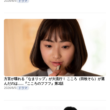
2026/8/5
ドラマ
方言が喋れる「なまリップ」が大流行！ こころ（田牧そら）が選
んだのは……『こころのフフフ』第2話
2026/8/5
ドラマ