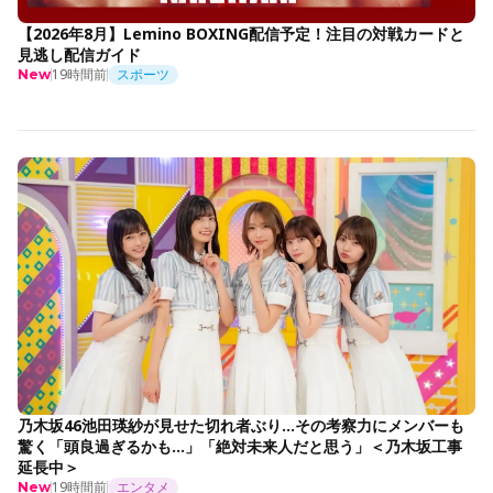
【2026年8月】Lemino BOXING配信予定！注目の対戦カードと
見逃し配信ガイド
19時間前
スポーツ
New
乃木坂46池田瑛紗が見せた切れ者ぶり…その考察力にメンバーも
驚く「頭良過ぎるかも…」「絶対未来人だと思う」＜乃木坂工事
延長中＞
19時間前
エンタメ
New