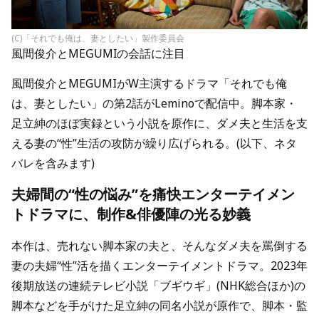
(C)「それでも俺は、妻としたい」製作委員会
風間俊介とMEGUMIの会話に注目
風間俊介とMEGUMIがW主演するドラマ「それでも俺
は、妻としたい」の第2話がLeminoで配信中。脚本家・
足立紳のほぼ実録という小説を原作に、ダメ夫と生活を支
える妻の“性”生活の攻防が繰り広げられる。(以下、ネタ
バレを含みます)
夫婦間の“性の悩み”を痛快エンターテイメン
トドラマに、制作&俳優陣の光る妙義
本作は、売れない脚本家の夫と、そんなダメ夫を罵倒する
妻の夫婦“性”活を描くエンターテイメントドラマ。2023年
後期放送の連続テレビ小説「ブギウギ」(NHK総合ほか)の
脚本などを手がけた足立紳の同名小説が原作で、脚本・監