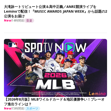
大滝詠一トリビュート公演＆高中正義／ANRI競演ライブを
Leminoで配信！『MUSIC AWARDS JAPAN WEEK』から話題の2
公演をお届け
14時間前
音楽
New
【2026年8月版】MLBワイルドカード＆地区優勝争い！プレーオ
フ進出ラインは？
15時間前
スポーツ
New