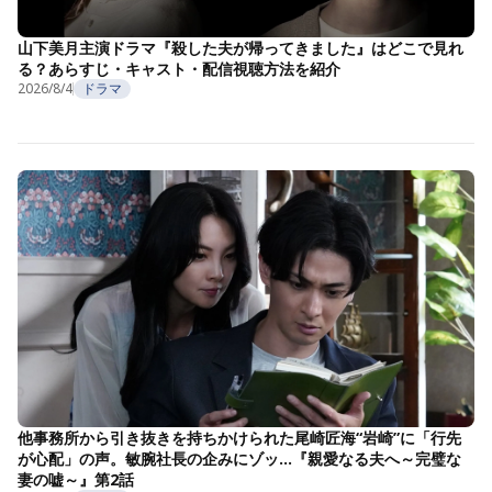
山下美月主演ドラマ『殺した夫が帰ってきました』はどこで見れ
る？あらすじ・キャスト・配信視聴方法を紹介
2026/8/4
ドラマ
他事務所から引き抜きを持ちかけられた尾崎匠海“岩崎”に「行先
が心配」の声。敏腕社長の企みにゾッ…『親愛なる夫へ～完璧な
妻の嘘～』第2話