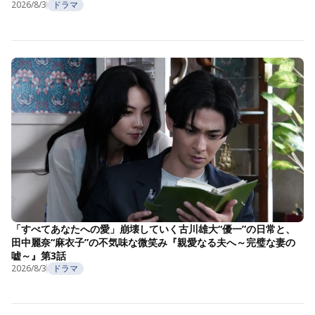
2026/8/3
ドラマ
「すべてあなたへの愛」崩壊していく古川雄大“優一”の日常と、
田中麗奈“麻衣子”の不気味な微笑み『親愛なる夫へ～完璧な妻の
嘘～』第3話
2026/8/3
ドラマ