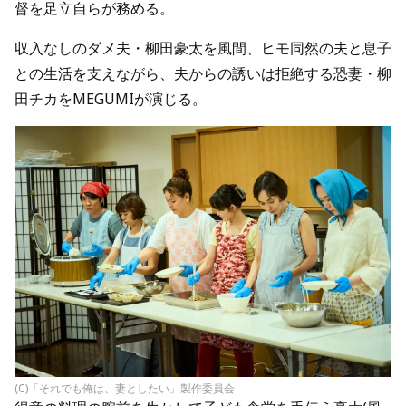
督を足立自らが務める。
収入なしのダメ夫・柳田豪太を風間、ヒモ同然の夫と息子
との生活を支えながら、夫からの誘いは拒絶する恐妻・柳
田チカをMEGUMIが演じる。
(C)「それでも俺は、妻としたい」製作委員会