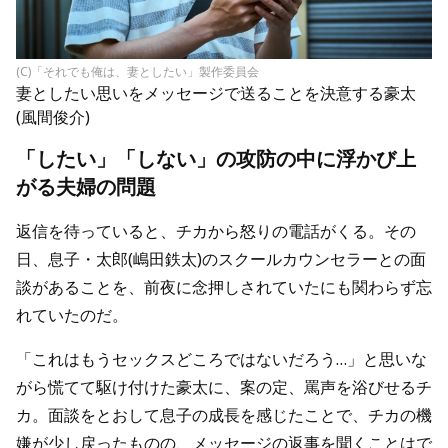
(C)「それでも俺は、妻としたい」製作委員会
妻としたい思いをメッセージで送ることを決意する豪太
(風間俊介)
「したい」「しない」の攻防の中に浮かび上
がる夫婦の問題
返信を待っていると、チカから怒りの電話がくる。その
日、息子・太郎(嶋田鉄太)のスクールカウンセラーとの面
談があることを、前夜に念押しされていたにも関わらず忘
れていたのだ。
「これはもうセックスどころではないだろう…」と思いな
がら慌てて駆け付けた豪太に、案の定、罵声を浴びせるチ
カ。面談をとおして息子の成長を感じたことで、チカの機
嫌が少し戻ったものの、メッセージの返事を聞くことはで