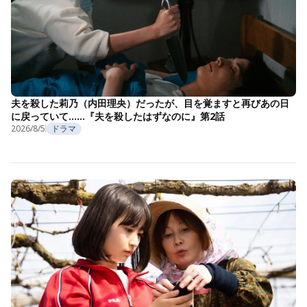
夫を殺した莉乃（内田理央）だったが、目を覚ますと再びあの日
に戻っていて……『夫を殺したはずなのに』第2話
2026/8/5
ドラマ