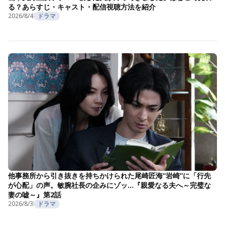
る？あらすじ・キャスト・配信視聴方法を紹介
2026/8/4
ドラマ
他事務所から引き抜きを持ちかけられた尾崎匠海“岩崎”に「行先
が心配」の声。敏腕社長の企みにゾッ…『親愛なる夫へ～完璧な
妻の嘘～』第2話
2026/8/3
ドラマ