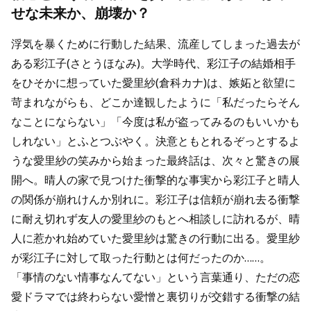
せな未来か、崩壊か？
浮気を暴くために行動した結果、流産してしまった過去が
ある彩江子(さとうほなみ)。大学時代、彩江子の結婚相手
をひそかに想っていた愛里紗(倉科カナ)は、嫉妬と欲望に
苛まれながらも、どこか達観したように「私だったらそん
なことにならない」「今度は私が盗ってみるのもいいかも
しれない」とふとつぶやく。決意ともとれるぞっとするよ
うな愛里紗の笑みから始まった最終話は、次々と驚きの展
開へ。晴人の家で見つけた衝撃的な事実から彩江子と晴人
の関係が崩れけんか別れに。彩江子は信頼が崩れ去る衝撃
に耐え切れず友人の愛里紗のもとへ相談しに訪れるが、晴
人に惹かれ始めていた愛里紗は驚きの行動に出る。愛里紗
が彩江子に対して取った行動とは何だったのか……。
「事情のない情事なんてない」という言葉通り、ただの恋
愛ドラマでは終わらない愛憎と裏切りが交錯する衝撃の結