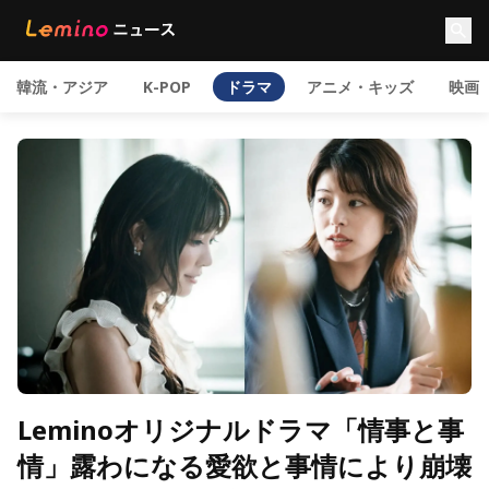
韓流・アジア
K-POP
ドラマ
アニメ・キッズ
映画
Leminoオリジナルドラマ「情事と事
情」露わになる愛欲と事情により崩壊