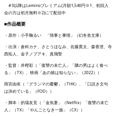
#3以降はLeminoプレミアム(月額1,540円※1、初回入
会の方は初月無料※2)にて配信中
■作品概要
・原作：小手鞠るい 「情事と事情」（幻冬舎文庫）
・出演：倉科カナ、さとうほなみ、佐藤寛太、森香澄、寺
西拓人、金子ノブアキ、真飛聖
・監督：井樫彩
（「復讐の未亡人」「隣の男はよく食べ
る」（TX）
、映画「あの娘は知らない」（2022）
）
雨宮由依（「グランマの憂鬱」（THK）、「口説き文句
は決めている」（FOD））
・脚本：的場友⾒
（「金魚妻」（Netflix）「復讐の未亡
人」（TX）「やんごとなき一族」（CX）
）