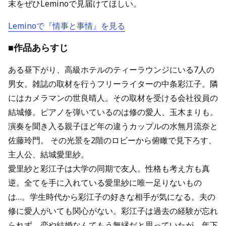
末をぜひLeminoで見届けてほしい。
Leminoで『情事と事情』を見る
■作品あらすじ
ある昼下がり、高級ホテルのティーラウンジにいる7人の
男女。雑誌の取材を行うフリーライターの中条彩江子。隣
にはカメラマンの世良晴人。その取材を受ける会社役員の
結城修。ピアノを弾いているのは修の愛人、玉木まりも。
演奏を聞き入る親子ほど年の違うカップルの水無月流奈と
佐藤玲門。 その光景を2階のロビーから俯瞰で見下ろす、
主人公、結城愛里紗。
愛里紗と彩江子は大学の同期で友人。性格も考え方も真
逆。全てを手に入れている愛里紗に唯一足りないもの
は…。学生時代から彩江子の好きな相手が気になる。夫の
修に愛人がいても関心がない。彩江子は過去の経験が忘れ
られず、恋や結婚なんてもう無縁だと思っていたが、年下