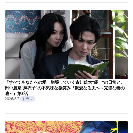
「すべてあなたへの愛」崩壊していく古川雄大“優一”の日常と、
田中麗奈“麻衣子”の不気味な微笑み『親愛なる夫へ～完璧な妻の
嘘～』第3話
2026/8/3
ドラマ