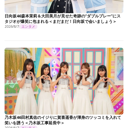
日向坂46森本茉莉＆大田美月が見せた奇跡の“ダブルプレー”にス
タジオが爆笑に包まれる＜まだまだ！日向坂で会いましょう＞
2026/8/7
エンタメ
乃木坂46田村真佑のイジりに賀喜遥香が渾身のツッコミを入れて
笑いを誘う＜乃木坂工事延長中＞
2026/8/7
エンタメ