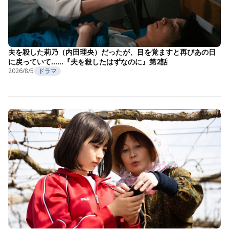
夫を殺した莉乃（内田理央）だったが、目を覚ますと再びあの日
に戻っていて……『夫を殺したはずなのに』第2話
2026/8/5
ドラマ