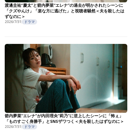
渡邊圭祐“慶太”と箭内夢菜“エレナ”の過去が明かされたシーンに
「クズやんけ」「楽な方に逃げた」と視聴者騒然＜夫を殺したは
ずなのに＞
2026/7/31
ドラマ
箭内夢菜“エレナ”が内田理央“莉乃”に逆上したシーンに「怖ぇ」
「ものすごく身勝手」とSNSザワつく＜夫を殺したはずなのに＞
2026/7/31
ドラマ