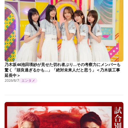
乃木坂46池田瑛紗が見せた切れ者ぶり…その考察力にメンバーも
驚く「頭良過ぎるかも…」「絶対未来人だと思う」＜乃木坂工事
延長中＞
2026/8/7
エンタメ