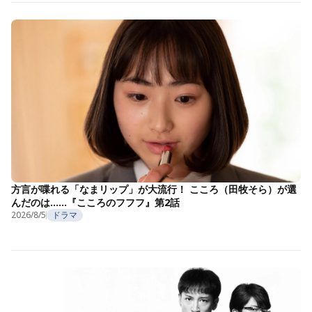
方言が喋れる「なまリップ」が大流行！ こころ（田牧そら）が選
んだのは……『こころのフフフ』第2話
2026/8/5
ドラマ