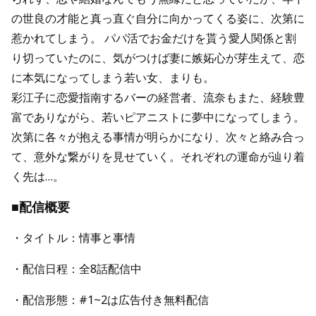
の世良の才能と真っ直ぐ自分に向かってくる姿に、次第に
惹かれてしまう。 パパ活でお金だけを貰う愛人関係と割
り切っていたのに、気がつけば妻に嫉妬心が芽生えて、恋
に本気になってしまう若い女、まりも。
彩江子に恋愛指南するバーの経営者、流奈もまた、経験豊
富でありながら、若いピアニストに夢中になってしまう。
次第に各々が抱える事情が明らかになり、次々と絡み合っ
て、意外な繋がりを見せていく。それぞれの運命が辿り着
く先は…。
■配信概要
・タイトル：情事と事情
・配信日程：全8話配信中
・配信形態：#1~2は広告付き無料配信