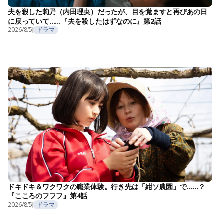
夫を殺した莉乃（内田理央）だったが、目を覚ますと再びあの日
に戻っていて……『夫を殺したはずなのに』第2話
2026/8/5
ドラマ
ドキドキ＆ワクワクの職業体験。行き先は「紺ソ農園」で……？
『こころのフフフ』第4話
2026/8/5
ドラマ