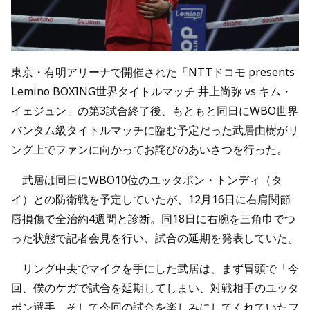
東京・有明アリーナで開催された「NTTドコモ presents
Lemino BOXING世界タイトルマッチ 井上尚弥 vs キム・
イェジュン」の第3試合終了後、もともと同日にWBO世界
バンタム級タイトルマッチに臨む予定だった武居由樹がリ
ング上でファンに向かってお詫びのあいさつを行った。
武居は同日にWBO10位のユッタポン・トンディ（タ
イ）との防衛戦を予定していたが、12月16日に右肩関節
唇損傷で全治約4週間と診断。同18日に右腕を三角巾でつ
った状態で記者会見を行い、試合の延期を発表していた。
リング中央でマイクを手にした武居は、まず冒頭で「今
回、僕のケガで試合を延期してしまい、対戦相手のユッタ
ポン選手、そして今回の試合を楽しみにしてくれていたフ