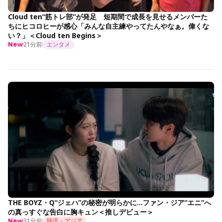
Cloud ten“筋トレ部”が発足 短期間で成長を見せるメンバーた
ちにヒコロヒーが感心「みんな自主練やってたんやなぁ。偉くな
い？」＜Cloud ten Begins＞
21分前
エンタメ
New
THE BOYZ・Q“ジェハ”の秘密が明らかに…ファン・ジア“エニ”へ
の真っすぐな告白に胸キュン＜推しデビュー＞
31分前
韓流・アジア
New