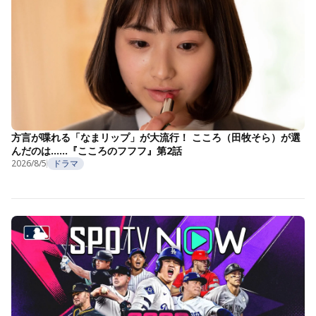
方言が喋れる「なまリップ」が大流行！ こころ（田牧そら）が選
んだのは……『こころのフフフ』第2話
2026/8/5
ドラマ