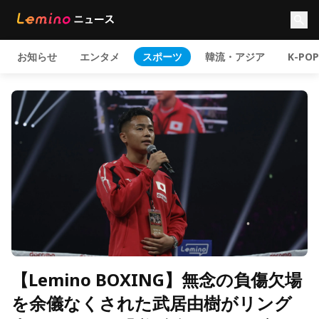
お知らせ
エンタメ
スポーツ
韓流・アジア
K-POP
【Lemino BOXING】無念の負傷欠場
を余儀なくされた武居由樹がリング