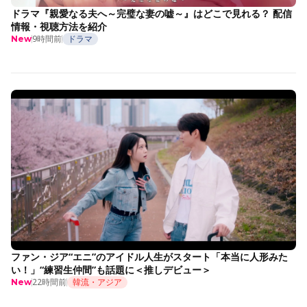
ドラマ『親愛なる夫へ～完璧な妻の嘘～』はどこで見れる？ 配信
情報・視聴方法を紹介
9時間前
ドラマ
New
ファン・ジア“エニ”のアイドル人生がスタート「本当に人形みた
い！」“練習生仲間”も話題に＜推しデビュー＞
22時間前
韓流・アジア
New