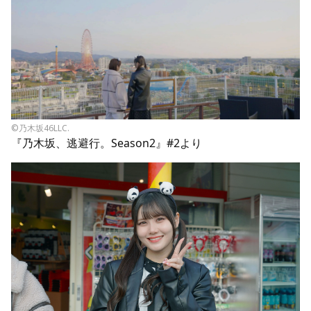
©乃木坂46LLC.
『乃木坂、逃避行。Season2』#2より