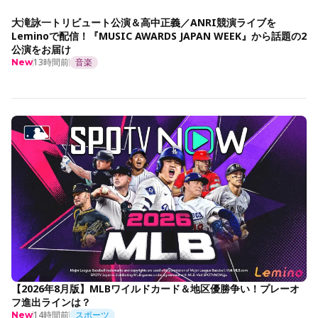
大滝詠一トリビュート公演＆高中正義／ANRI競演ライブを
Leminoで配信！『MUSIC AWARDS JAPAN WEEK』から話題の2
公演をお届け
13時間前
音楽
New
【2026年8月版】MLBワイルドカード＆地区優勝争い！プレーオ
フ進出ラインは？
14時間前
スポーツ
New