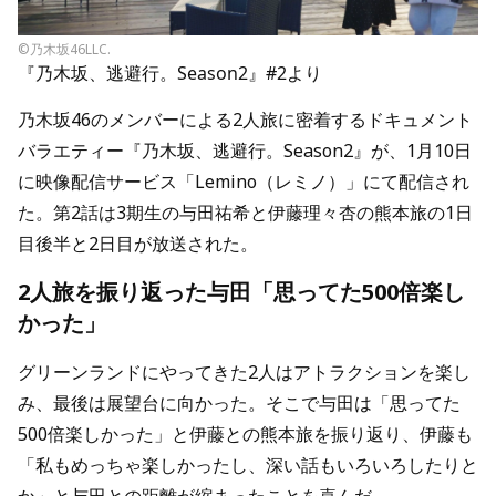
©乃木坂46LLC.
『乃木坂、逃避行。Season2』#2より
乃木坂46のメンバーによる2人旅に密着するドキュメント
バラエティー『乃木坂、逃避行。Season2』が、1月10日
に映像配信サービス「Lemino（レミノ）」にて配信され
た。第2話は3期生の与田祐希と伊藤理々杏の熊本旅の1日
目後半と2日目が放送された。
2人旅を振り返った与田「思ってた500倍楽し
かった」
グリーンランドにやってきた2人はアトラクションを楽し
み、最後は展望台に向かった。そこで与田は「思ってた
500倍楽しかった」と伊藤との熊本旅を振り返り、伊藤も
「私もめっちゃ楽しかったし、深い話もいろいろしたりと