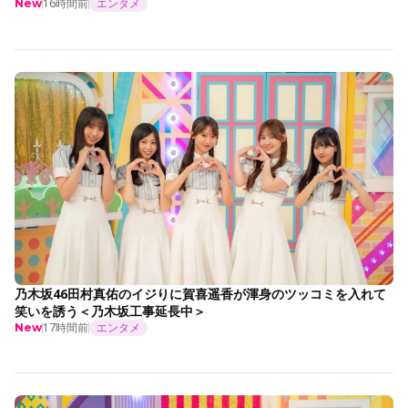
16時間前
エンタメ
New
乃木坂46田村真佑のイジりに賀喜遥香が渾身のツッコミを入れて
笑いを誘う＜乃木坂工事延長中＞
17時間前
エンタメ
New