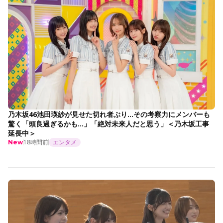
乃木坂46池田瑛紗が見せた切れ者ぶり…その考察力にメンバーも
驚く「頭良過ぎるかも…」「絶対未来人だと思う」＜乃木坂工事
延長中＞
18時間前
エンタメ
New