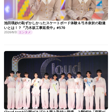
池田瑛紗の恥ずかしかったスケートボード体験＆弓木奈於の勘違
いとは！？『乃木坂工事延長中』#570
2026/8/3
エンタメ
Cloud tenが公開ゲネプロ＆囲み取材に登場 上野誠治「両親が