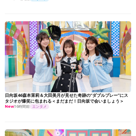
日向坂46森本茉莉＆大田美月が見せた奇跡の“ダブルプレー”にス
タジオが爆笑に包まれる＜まだまだ！日向坂で会いましょう＞
16時間前
エンタメ
New