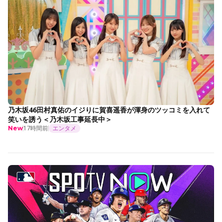
乃木坂46田村真佑のイジりに賀喜遥香が渾身のツッコミを入れて
笑いを誘う＜乃木坂工事延長中＞
17時間前
エンタメ
New