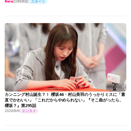
23時間前
スポーツ
New
カンニング村山誕生？！ 櫻坂46・村山美羽のうっかりミスに「素
直でかわいい」「これだからやめられない」『そこ曲がったら、
櫻坂？』第295話
2026/8/6
エンタメ