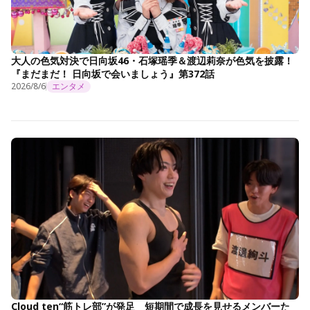
大人の色気対決で日向坂46・石塚瑶季＆渡辺莉奈が色気を披露！
『まだまだ！ 日向坂で会いましょう』第372話
2026/8/6
エンタメ
Cloud ten“筋トレ部”が発足 短期間で成長を見せるメンバーた