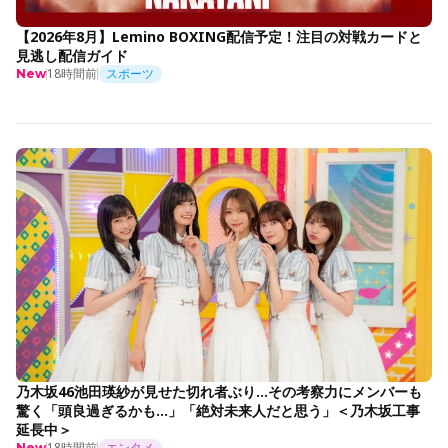
【2026年8月】Lemino BOXING配信予定！注目の対戦カードと
見逃し配信ガイド
18時間前
スポーツ
New
乃木坂46池田瑛紗が見せた切れ者ぶり…その考察力にメンバーも
驚く「頭良過ぎるかも…」「絶対未来人だと思う」＜乃木坂工事
延長中＞
18時間前
エンタメ
New