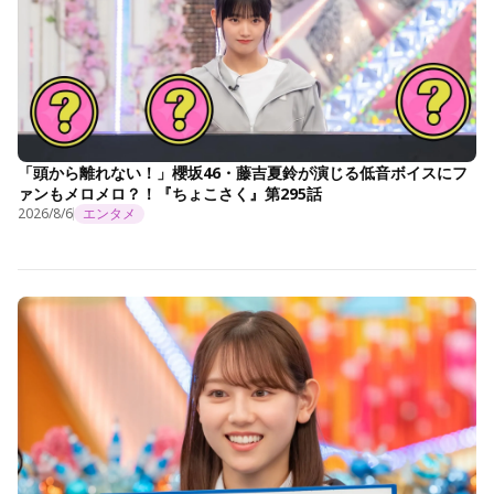
「頭から離れない！」櫻坂46・藤吉夏鈴が演じる低音ボイスにフ
ァンもメロメロ？！『ちょこさく』第295話
2026/8/6
エンタメ