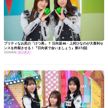
プリティなお尻の「けつ美」？ 日向坂46・上村ひなのが大喜利セ
ンスを炸裂させる！『日向坂で会いましょう』第372話
2026/8/6
エンタメ