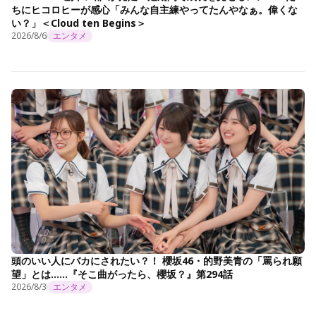
ちにヒコロヒーが感心「みんな自主練やってたんやなぁ。偉くな
い？」＜Cloud ten Begins＞
2026/8/6
エンタメ
頭のいい人にバカにされたい？！ 櫻坂46・的野美青の「罵られ願
望」とは……『そこ曲がったら、櫻坂？』第294話
2026/8/3
エンタメ