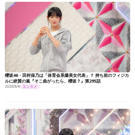
櫻坂46・田村保乃は「体育会系爆美女代表」？ 持ち前のフィジカ
ルに絶賛の嵐『そこ曲がったら、櫻坂？』第295話
2026/8/6
エンタメ