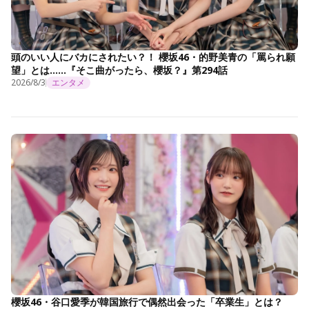
頭のいい人にバカにされたい？！ 櫻坂46・的野美青の「罵られ願
望」とは……『そこ曲がったら、櫻坂？』第294話
2026/8/3
エンタメ
櫻坂46・谷口愛季が韓国旅行で偶然出会った「卒業生」とは？