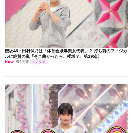
櫻坂46・田村保乃は「体育会系爆美女代表」？ 持ち前のフィジカ
ルに絶賛の嵐『そこ曲がったら、櫻坂？』第295話
19時間前
エンタメ
New