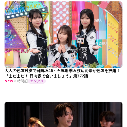
大人の色気対決で日向坂46・石塚瑶季＆渡辺莉奈が色気を披露！
『まだまだ！ 日向坂で会いましょう』第372話
20時間前
エンタメ
New