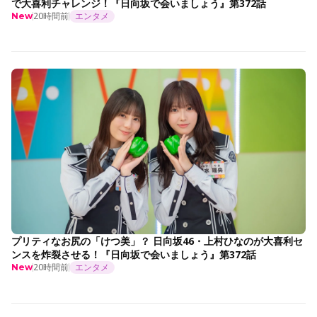
で大喜利チャレンジ！『日向坂で会いましょう』第372話
20時間前
エンタメ
New
プリティなお尻の「けつ美」？ 日向坂46・上村ひなのが大喜利セ
ンスを炸裂させる！『日向坂で会いましょう』第372話
20時間前
エンタメ
New