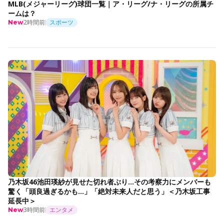
MLB(メジャーリーグ)球団一覧｜ア・リーグ/ナ・リーグの所属チ
ームは？
2時間前
スポーツ
New
乃木坂46池田瑛紗が見せた切れ者ぶり…その考察力にメンバーも
驚く「頭良過ぎるかも…」「絶対未来人だと思う」＜乃木坂工事
延長中＞
3時間前
エンタメ
New