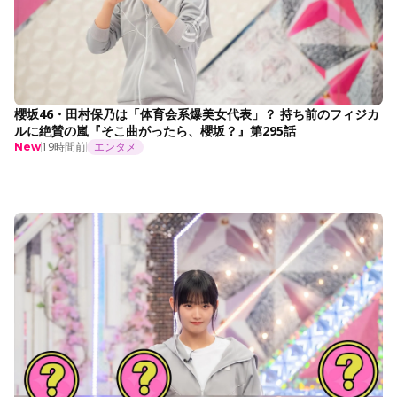
櫻坂46・田村保乃は「体育会系爆美女代表」？ 持ち前のフィジカ
ルに絶賛の嵐『そこ曲がったら、櫻坂？』第295話
19時間前
エンタメ
New