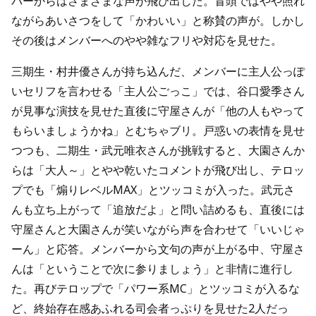
バーからはさまざまな声が飛び出した。冒頭ではやや照れ
ながらあいさつをして「かわいい」と称賛の声が。しかし
その後はメンバーへのやや雑なフリや対応を見せた。
三期生・村井優さんが持ち込んだ、メンバーに主人公っぽ
いセリフを言わせる「主人公ごっこ」では、谷口愛季さん
が見事な演技を見せた直後に守屋さんが「他の人もやって
もらいましょうかね」とむちゃブリ。戸惑いの表情を見せ
つつも、二期生・武元唯衣さんが挑戦すると、大園さんか
らは「大人～」とやや乾いたコメントが飛び出し、テロッ
プでも「煽りレベルMAX」とツッコミが入った。武元さ
んも立ち上がって「追放だよ」と問い詰めるも、直後には
守屋さんと大園さんが笑いながら声を合わせて「いいじゃ
ーん」と応答。メンバーから文句の声が上がる中、守屋さ
んは「ということで次に参りましょう」と非情に進行し
た。再びテロップで「パワー系MC」とツッコミが入るな
ど、終始存在感あふれる司会者っぷりを見せた2人だっ