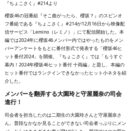
『ちょこさく』#214より
櫻坂46の冠番組『そこ曲がったら、櫻坂？』のスピンオ
フ番組である『ちょこさく』#214が12月16日から映像配
信サービス「Lemino（レミノ）」にて配信開始した。本
編では2024年に櫻坂46メンバー内ではやったものをメン
バーアンケートをもとに番付形式で発表する「櫻坂46ヒ
ット番付2024」を開催。『ちょこさく』では「もうすぐ
幕内！2024年櫻坂46ヒット番付 十両編」と題し、本編の
ヒット番付ではランクインできなかったヒット小ネタを紹
介した。
メンバーを翻弄する大園玲と守屋麗奈の司会
進行！
司会者を担当したのは二期生の大園玲さんと守屋麗奈さ
ん。普段なかなか見ることができない司会者っぷりにメン