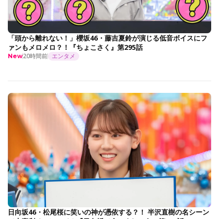
「頭から離れない！」櫻坂46・藤吉夏鈴が演じる低音ボイスにフ
ァンもメロメロ？！『ちょこさく』第295話
20時間前
エンタメ
New
日向坂46・松尾桜に笑いの神が憑依する？！ 半沢直樹の名シーン