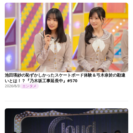
池田瑛紗の恥ずかしかったスケートボード体験＆弓木奈於の勘違
いとは！？『乃木坂工事延長中』#570
2026/8/3
エンタメ