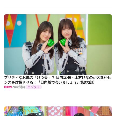
プリティなお尻の「けつ美」？ 日向坂46・上村ひなのが大喜利セ
ンスを炸裂させる！『日向坂で会いましょう』第372話
20時間前
エンタメ
New