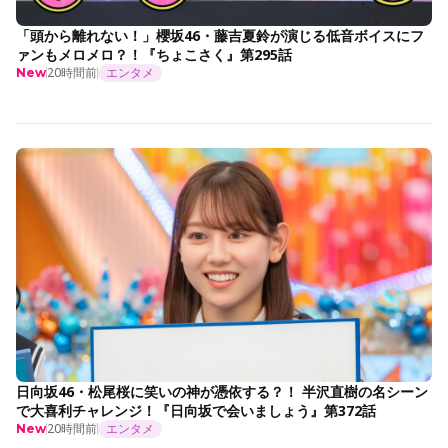
「頭から離れない！」櫻坂46・藤吉夏鈴が演じる低音ボイスにフ
ァンもメロメロ？！『ちょこさく』第295話
20時間前
エンタメ
New
日向坂46・松尾桜に笑いの神が憑依する？！ 半沢直樹の名シーン
で大喜利チャレンジ！『日向坂で会いましょう』第372話
20時間前
エンタメ
New