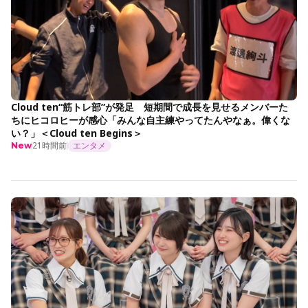
Cloud ten“筋トレ部”が発足 短期間で成長を見せるメンバーた
ちにヒコロヒーが感心「みんな自主練やってたんやなぁ。偉くな
い？」＜Cloud ten Begins＞
21時間前
エンタメ
New