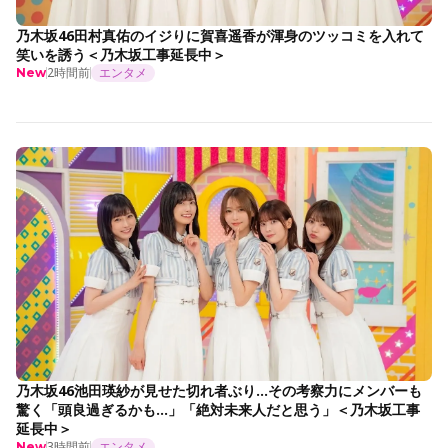
乃木坂46田村真佑のイジりに賀喜遥香が渾身のツッコミを入れて
笑いを誘う＜乃木坂工事延長中＞
2時間前
エンタメ
New
乃木坂46池田瑛紗が見せた切れ者ぶり…その考察力にメンバーも
驚く「頭良過ぎるかも…」「絶対未来人だと思う」＜乃木坂工事
延長中＞
3時間前
エンタメ
New