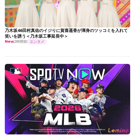
乃木坂46田村真佑のイジりに賀喜遥香が渾身のツッコミを入れて
笑いを誘う＜乃木坂工事延長中＞
2時間前
エンタメ
New