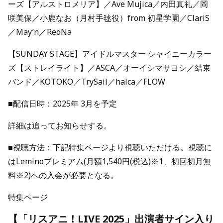
ーズ【アルストロメリア】／Ave Mujica／内田真礼／岡
咲美保／小鹿なお（月村手毬役）from 初星学園／ClariS
／May’n／ReoNa
【SUNDAY STAGE】アイドルマスター シャイニーカラー
ズ【ストレイライト】／ASCA／オーイシマサヨシ／結束
バンド／KOTOKO／TrySail／halca／FLOW
■配信日時：2025年 3月を予定
詳細は追ってお知らせする。
■視聴方法：下記特集ページより視聴いただける。視聴に
はLeminoプレミアム(月額1,540円(税込)※1、初回初月無
料※2)への入会が必要となる。
特集ページ
【「リスアニ！LIVE 2025」出演者サイン入り