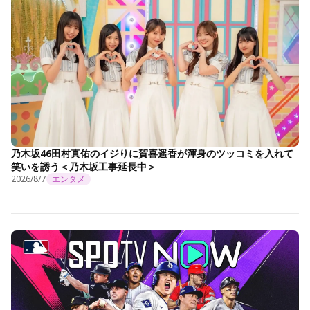
乃木坂46田村真佑のイジりに賀喜遥香が渾身のツッコミを入れて
笑いを誘う＜乃木坂工事延長中＞
2026/8/7
エンタメ