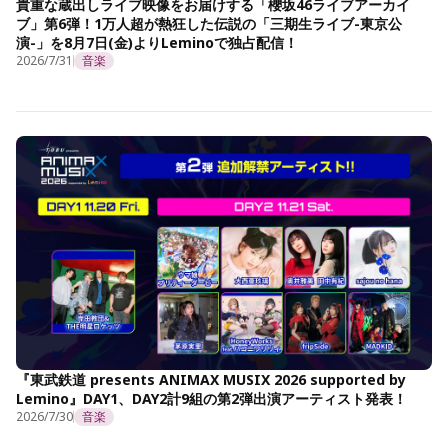
貴重な蔵出しライブ映像をお届けする「櫻坂46ライブアーカイ
ブ」第6弾！1万人超が熱狂した伝説の「三期生ライブ-東京公
演-」を8月7日(金)よりLeminoで独占配信！
2026/7/31
音楽
『東武鉄道 presents ANIMAX MUSIX 2026 supported by
Lemino』DAY1、DAY2計9組の第2弾出演アーティスト発表！
2026/7/30
音楽