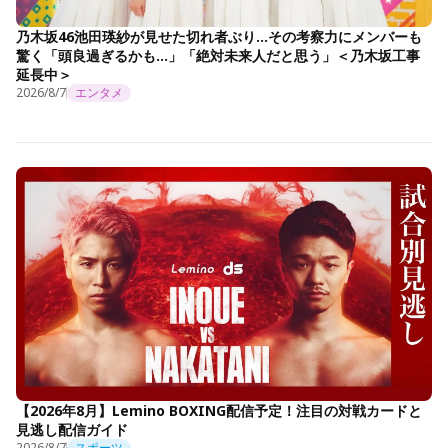
乃木坂46池田瑛紗が見せた切れ者ぶり…その考察力にメンバーも
驚く「頭良過ぎるかも…」「絶対未来人だと思う」＜乃木坂工事
延長中＞
2026/8/7
エンタメ
【2026年8月】Lemino BOXING配信予定！注目の対戦カードと
見逃し配信ガイド
2026/8/7
スポーツ