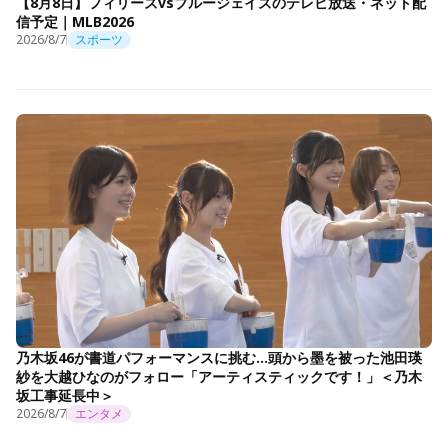
【8月8日】フィリーズvsブルージェイズのテレビ放送・ネット配
信予定｜MLB2026
2026/8/7
スポーツ
乃木坂46が書道パフォーマンスに挑む…頭から墨を被った池田瑛
紗を大越ひなのがフォロー「アーティスティックです！」＜乃木
坂工事延長中＞
2026/8/7
エンタメ