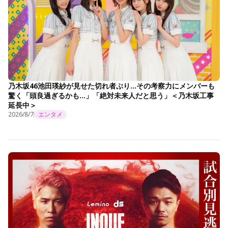
乃木坂46池田瑛紗が見せた切れ者ぶり…その考察力にメンバーも
驚く「頭良過ぎるかも…」「絶対未来人だと思う」＜乃木坂工事
延長中＞
2026/8/7
エンタメ