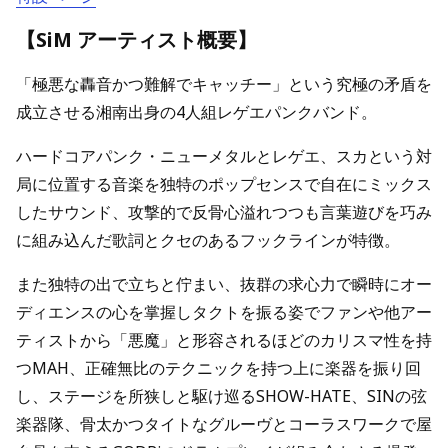
【SiM アーティスト概要】
「極悪な轟音かつ難解でキャッチー」という究極の矛盾を
成立させる湘南出身の4人組レゲエパンクバンド。
ハードコアパンク・ニューメタルとレゲエ、スカという対
局に位置する音楽を独特のポップセンスで自在にミックス
したサウンド、攻撃的で反骨心溢れつつも言葉遊びを巧み
に組み込んだ歌詞とクセのあるフックラインが特徴。
また独特の出で立ちと佇まい、抜群の求心力で瞬時にオー
ディエンスの心を掌握しタクトを振る姿でファンや他アー
ティストから「悪魔」と形容されるほどのカリスマ性を持
つMAH、正確無比のテクニックを持つ上に楽器を振り回
し、ステージを所狭しと駆け巡るSHOW-HATE、SINの弦
楽器隊、骨太かつタイトなグルーヴとコーラスワークで屋