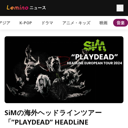
アジア
K-POP
ドラマ
アニメ・キッズ
映画
音楽
SiMの海外ヘッドラインツアー
「”PLAYDEAD” HEADLiNE