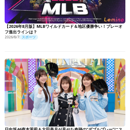
【2026年8月版】MLBワイルドカード＆地区優勝争い！プレーオ
フ進出ラインは？
2026/8/7
スポーツ
日向坂46森本茉莉＆大田美月が見せた奇跡の“ダブルプレー”にス