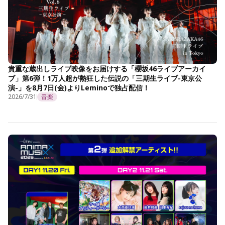
貴重な蔵出しライブ映像をお届けする「櫻坂46ライブアーカイ
ブ」第6弾！1万人超が熱狂した伝説の「三期生ライブ-東京公
演-」を8月7日(金)よりLeminoで独占配信！
2026/7/31
音楽