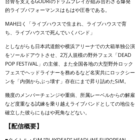
台骨を支えるGODRiのドラムプレイが組み合わさる爆発
的ライブパフォーマンスはもはや圧巻である。
MAH曰く「ライブハウスで生まれ、ライブハウスで育
ち、ライブハウスで死んでいくバンド」
としながらも日本武道館や横浜アリーナでの大箱単独公演
をソールドアウトさせ、2万人規模の野外フェス「DEAD
POP FESTiVAL」の主催、また全国各地の大型野外ロック
フェスでヘッドライナーを務めるなど名実共にロックシー
ンを「内側からぶっ壊す」存在にまで昇り詰めたSiM。
幾度のメンバーチェンジや重病、所属レーベルからの解雇
など度重なる試練を乗り越えライブバンドとしての地位を
確立した彼らにもはや死角などない。
【配信概要】