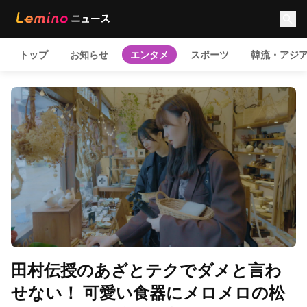
トップ
お知らせ
エンタメ
スポーツ
韓流・アジ
田村伝授のあざとテクでダメと言わ
せない！ 可愛い食器にメロメロの松