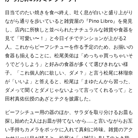
目当てのたい焼きを食べ終え、吐く息が白いと盛り上がり
ながら通りを歩いていると雑貨屋の『Pino Libro』を発見
し、店内に所狭しと並べられたナチュラルな雑貨や食器を
見て「可愛い〜！」と今日イチでテンションが上がる2
人。これからビーフシチューを作る予定のため、お揃いの
食器も揃えることに。松尾美佑は「めっちゃ買っちゃいそ
うでどうしよう」と好みの食器が多くて選びきれない様
子。「これ個人的に欲しい、ダメ？」と言う松尾に林瑠奈
が「いいよ」と答えると、松尾は「まゆたんから習った、
ダメって聞くとダメじゃないよって言ってくれるって」と
田村真佑伝授のあざとテクを披露した。
ビーフシチュー用の器のほか、サラダを取り分けるお皿も
探し始めた2人はお皿が持てないから……と言いながらお互
い手持ちカメラをポッケに入れて真剣に吟味。雑貨のアク