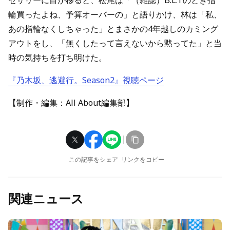
セサリーに目が移ると、松尾は「（雑誌）B.L.Tのとき指
輪買ったよね、予算オーバーの」と語りかけ、林は「私、
あの指輪なくしちゃった」とまさかの4年越しのカミング
アウトをし、「無くしたって言えないから黙ってた」と当
時の気持ちを打ち明けた。
『乃木坂、逃避行。Season2』視聴ページ
【制作・編集：All About編集部】
この記事をシェア
リンクをコピー
関連ニュース