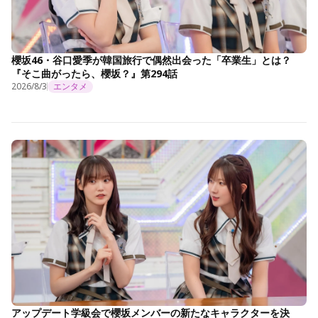
櫻坂46・谷口愛季が韓国旅行で偶然出会った「卒業生」とは？
『そこ曲がったら、櫻坂？』第294話
2026/8/3
エンタメ
アップデート学級会で櫻坂メンバーの新たなキャラクターを決