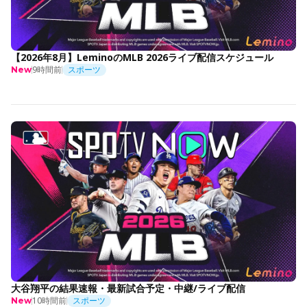
【2026年8月】LeminoのMLB 2026ライブ配信スケジュール
9時間前
スポーツ
New
大谷翔平の結果速報・最新試合予定・中継/ライブ配信
10時間前
スポーツ
New