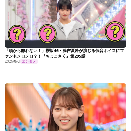
「頭から離れない！」櫻坂46・藤吉夏鈴が演じる低音ボイスにフ
ァンもメロメロ？！『ちょこさく』第295話
2026/8/6
エンタメ