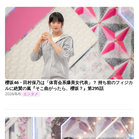
櫻坂46・田村保乃は「体育会系爆美女代表」？ 持ち前のフィジカ
ルに絶賛の嵐『そこ曲がったら、櫻坂？』第295話
2026/8/6
エンタメ