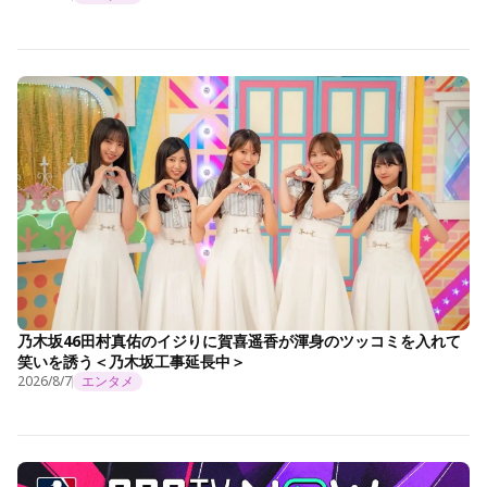
乃木坂46田村真佑のイジりに賀喜遥香が渾身のツッコミを入れて
笑いを誘う＜乃木坂工事延長中＞
2026/8/7
エンタメ