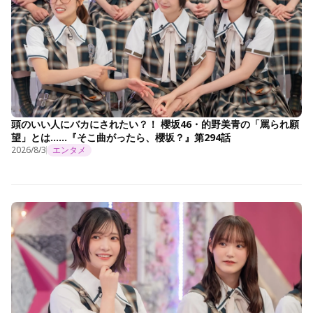
頭のいい人にバカにされたい？！ 櫻坂46・的野美青の「罵られ願
望」とは……『そこ曲がったら、櫻坂？』第294話
2026/8/3
エンタメ