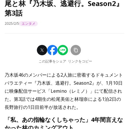
尾と林『乃木坂、逃避行。Season2』
第3話
2025/2/5
エンタメ
この記事をシェア
リンクをコピー
乃木坂46のメンバーによる2人旅に密着するドキュメント
バラエティー『乃木坂、逃避行。Season2』が、1月10日
に映像配信サービス「Lemino（レミノ）」にて配信され
た。第3話では4期生の松尾美佑と林瑠奈による1泊2日の
長野旅行の1日目前半が放送された。
「私、あの指輪なくしちゃった」4年間言えな
かった林のカミングアウト