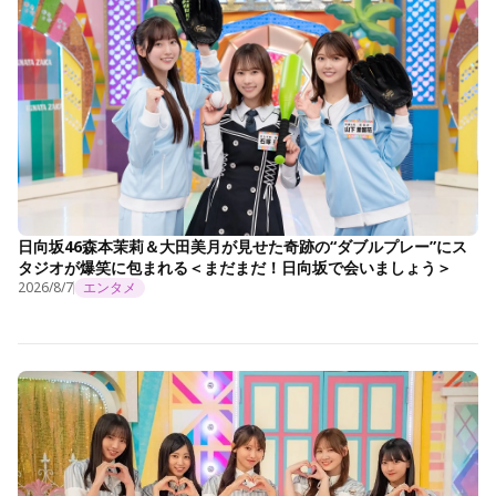
日向坂46森本茉莉＆大田美月が見せた奇跡の“ダブルプレー”にス
タジオが爆笑に包まれる＜まだまだ！日向坂で会いましょう＞
2026/8/7
エンタメ