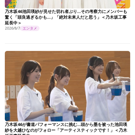
乃木坂46池田瑛紗が見せた切れ者ぶり…その考察力にメンバーも
驚く「頭良過ぎるかも…」「絶対未来人だと思う」＜乃木坂工事
延長中＞
2026/8/7
エンタメ
乃木坂46が書道パフォーマンスに挑む…頭から墨を被った池田瑛
紗を大越ひなのがフォロー「アーティスティックです！」＜乃木