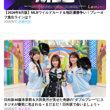
【2026年8月版】MLBワイルドカード＆地区優勝争い！プレーオ
フ進出ラインは？
2026/8/7
スポーツ
日向坂46森本茉莉＆大田美月が見せた奇跡の“ダブルプレー”にス
タジオが爆笑に包まれる＜まだまだ！日向坂で会いましょう＞
2026/8/7
エンタメ