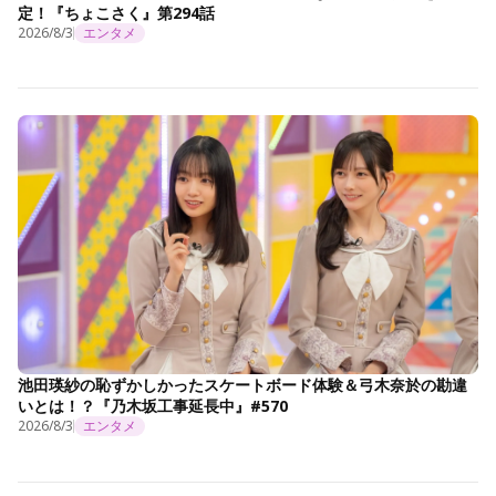
定！『ちょこさく』第294話
2026/8/3
エンタメ
池田瑛紗の恥ずかしかったスケートボード体験＆弓木奈於の勘違
いとは！？『乃木坂工事延長中』#570
2026/8/3
エンタメ