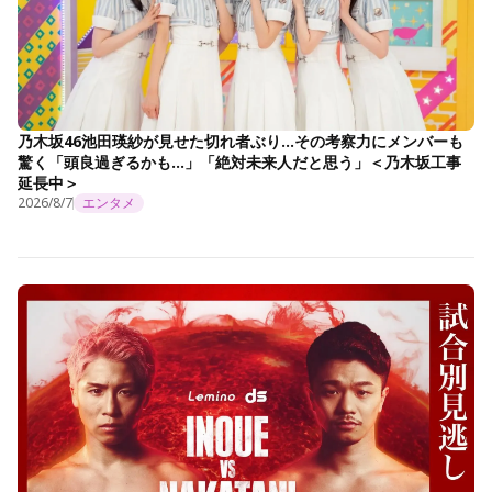
乃木坂46池田瑛紗が見せた切れ者ぶり…その考察力にメンバーも
驚く「頭良過ぎるかも…」「絶対未来人だと思う」＜乃木坂工事
延長中＞
2026/8/7
エンタメ