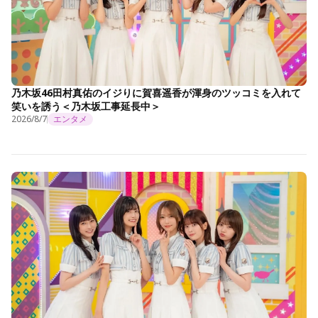
乃木坂46田村真佑のイジりに賀喜遥香が渾身のツッコミを入れて
笑いを誘う＜乃木坂工事延長中＞
2026/8/7
エンタメ