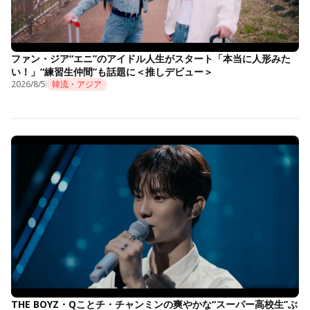
ファン・ジア“エニ”のアイドル人生がスタート「本当に人形みた
い！」“練習生仲間”も話題に＜推しデビュー＞
2026/8/5
韓流・アジア
THE BOYZ・Qことチ・チャンミンの爽やかな“スーパー高校生”ぶ