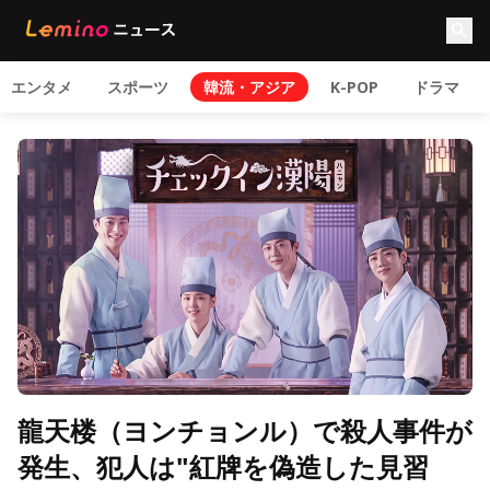
エンタメ
スポーツ
韓流・アジア
K-POP
ドラマ
龍天楼（ヨンチョンル）で殺人事件が
発生、犯人は"紅牌を偽造した見習