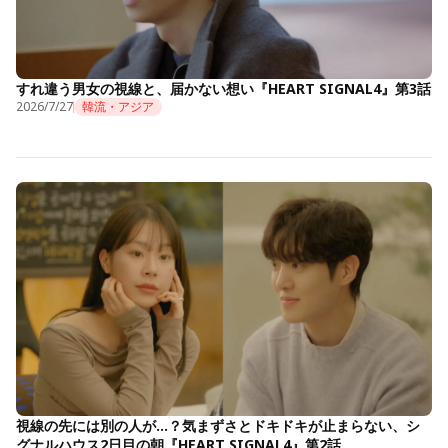
すれ違う男女の視線と、届かない想い『HEART SIGNAL4』第3話
2026/7/27
韓流・アジア
視線の先には別の人が…？気まずさとドキドキが止まらない、シ
グナルハウス2日目の朝『HEART SIGNAL4』第2話