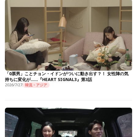
「0票男」ことチョン・イドンがついに動き出す？！ 女性陣の気
持ちに変化が……『HEART SIGNAL3』第3話
2026/7/27
韓流・アジア