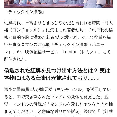
『チェックイン漢陽』
朝鮮時代、王宮よりもきらびやかだと言われる旅閣「龍天
楼（ヨンチョンル）」に集まった若者たち。それぞれの秘
密と目的を胸に潜めた若者4人の愛と絆、そして復讐を描
いた青春ロマンス時代劇『チェックイン漢陽（ハニャ
ン）』が、映像配信サービス「Lemino（レミノ）」にて
配信された。
偽造された紅牌を見つけ出す方法とは？ 実は
本物にはある仕掛けが施されており……。
深夜に警備員2人が龍天楼（ヨンチョンル）を巡回してい
ると、刀で突き刺されたマンドルの死体を発見した。翌
朝、マンドルの母親が「マンドルを殺したヤツをどうか捕
まえてください」と悲痛な叫び声で訴え、続けて「（紅牌