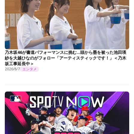
乃木坂46が書道パフォーマンスに挑む…頭から墨を被った池田瑛
紗を大越ひなのがフォロー「アーティスティックです！」＜乃木
坂工事延長中＞
2026/8/7
エンタメ