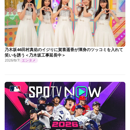
乃木坂46田村真佑のイジりに賀喜遥香が渾身のツッコミを入れて
笑いを誘う＜乃木坂工事延長中＞
2026/8/7
エンタメ