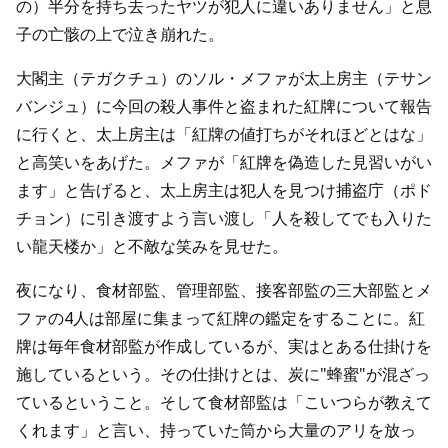
の）半分を持ち去ったヤツが犯人に違いありません」と息
子の亡骸の上で泣き崩れた。
大閣主（テガクチュ）のソル・メファが太上房主（テサン
バンジュ）に今回の殺人事件と盗まれた紅牌について報告
に行くと、太上房主は「紅牌の値打ちがそれほどとはな」
と高笑いをあげた。メファが「紅牌を偽造した見習いがい
ます」と告げると、太上房主は犯人を見つけ捕盗庁（ポド
チョン）に引き渡すよう言い渡し「人を殺してでも入りた
い龍天楼か」と不敵な笑みを見せた。
夜になり、食材部監、管理部監、接客部監の三大部監とメ
ファの4人は部屋に集まって紅牌の鑑定をすることに。紅
牌は毎年食材部監が作成しているが、実はとある仕掛けを
施しているという。その仕掛けとは、炭に"蜂蜜"が混ざっ
ているということ。そして食材部監は「こいつらが教えて
くれます」と言い、持っていた筒から大量のアリを放っ