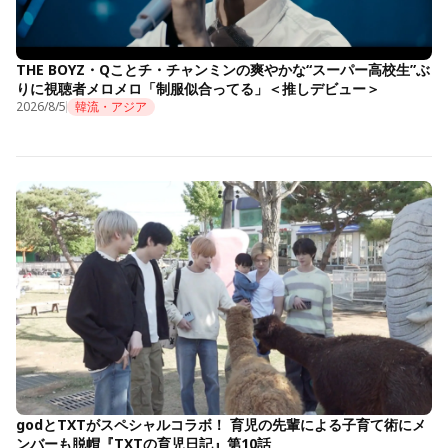
THE BOYZ・Qことチ・チャンミンの爽やかな“スーパー高校生”ぶ
りに視聴者メロメロ「制服似合ってる」＜推しデビュー＞
2026/8/5
韓流・アジア
godとTXTがスペシャルコラボ！ 育児の先輩による子育て術にメ
ンバーも脱帽『TXTの育児日記』第10話