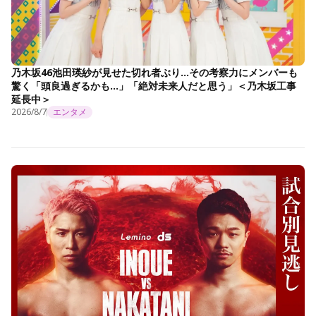
乃木坂46池田瑛紗が見せた切れ者ぶり…その考察力にメンバーも
驚く「頭良過ぎるかも…」「絶対未来人だと思う」＜乃木坂工事
延長中＞
2026/8/7
エンタメ