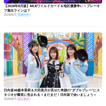
【2026年8月版】MLBワイルドカード＆地区優勝争い！プレーオ
フ進出ラインは？
2026/8/7
スポーツ
日向坂46森本茉莉＆大田美月が見せた奇跡の“ダブルプレー”にス
タジオが爆笑に包まれる＜まだまだ！日向坂で会いましょう＞
2026/8/7
エンタメ