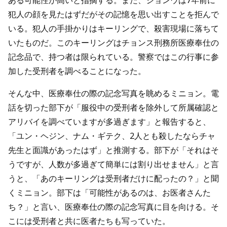
犯人の顔を見たはずだがその記憶を思い出すことを拒んで
いる。犯人の手掛かりはキーリングで、殺害現場に落ちて
いたものだ。このキーリングはチョンス刑務所医療奉仕の
記念品で、持つ者は限られている。警察ではこの行事に参
加した受刑者を調べることになった。
そんな中、医療奉仕の際の記念写真を眺めるミニョン。電
話を切った部下が「服役中の受刑者を除外して所属確認と
アリバイを調べていますが多過ぎます」と報告すると、
「ユン・ヘジン、ナム・ギテク、2人とも殺したならチャ
先生と面識があったはず」と推測する。部下が「それはそ
うですが、人数が多過ぎて簡単には割り出せません」と言
うと、「あのキーリングは受刑者だけに配ったの？」と聞
くミニョン。部下は「可能性があるのは、お医者さんた
ち？」と言い、医療奉仕の際の記念写真に目を向ける。そ
こには受刑者と共に医者たちも写っていた。