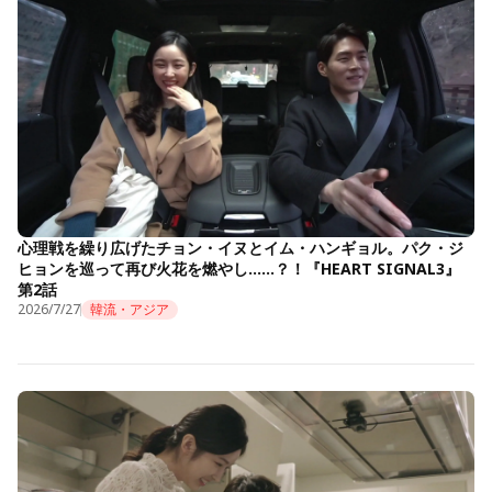
心理戦を繰り広げたチョン・イヌとイム・ハンギョル。パク・ジ
ヒョンを巡って再び火花を燃やし……？！『HEART SIGNAL3』
第2話
2026/7/27
韓流・アジア