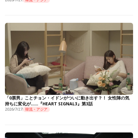
「0票男」ことチョン・イドンがついに動き出す？！ 女性陣の気
持ちに変化が……『HEART SIGNAL3』第3話
2026/7/27
韓流・アジア