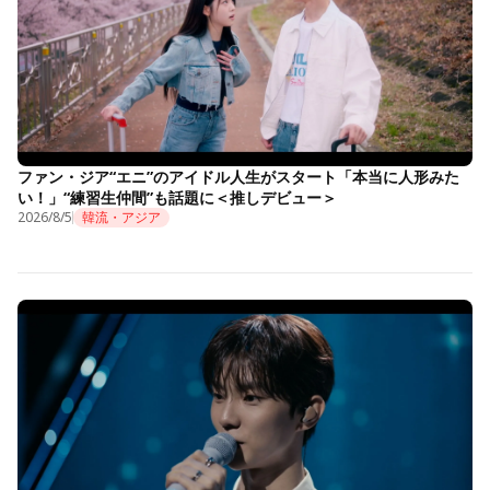
ファン・ジア“エニ”のアイドル人生がスタート「本当に人形みた
い！」“練習生仲間”も話題に＜推しデビュー＞
2026/8/5
韓流・アジア