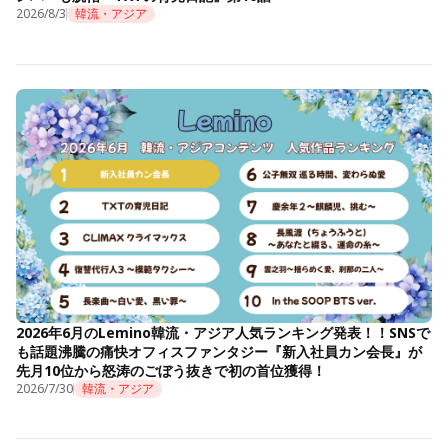
2026/8/3
韓流・アジア
2026年6月のLemino韓流・アジア人気ランキング発表！！SNSで
も話題沸騰の痛快オフィスファンタジー『新入社員カン会長』が
先月10位から怒涛のごぼう抜きで初の首位獲得！
2026/7/30
韓流・アジア