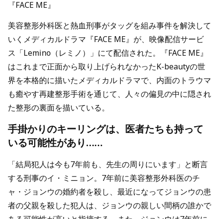
『FACE ME』
美容整形外科医と熱血刑事がタッグを組み事件を解決して
いくメディカルドラマ『FACE ME』が、映像配信サービ
ス「Lemino（レミノ）」にて配信された。『FACE ME』
はこれまで正面から取り上げられなかったK-beautyの世
界を本格的に描いたメディカルドラマで、内面のトラウマ
も癒やす再建整形手術を通じて、人々の偏見の中に隠され
た整形の裏面を描いている。
手掛かりのキーリングは、医者たちも持って
いる可能性があり……
「結局犯人は今も7年前も、先生の周りにいます」と断言
する刑事のイ・ミニョン。7年前に美容整形外科医のチ
ャ・ジョンウの婚約者を殺し、最近になってジョンウの患
者の父親を殺した犯人は、ジョンウの親しい間柄の誰かで
ある可能性が高いと指摘する。また、ジョンウは7年前に