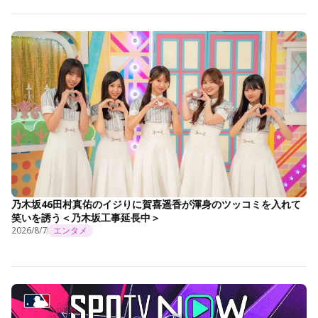
乃木坂46田村真佑のイジりに賀喜遥香が渾身のツッコミを入れて
笑いを誘う＜乃木坂工事延長中＞
2026/8/7
エンタメ