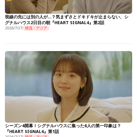
視線の先には別の人が…？気まずさとドキドキが止まらない、シ
グナルハウス2日目の朝『HEART SIGNAL4』第2話
2026/7/27
韓流・アジア
シーズン4開幕！シグナルハウスに集った6人の第一印象は？
『HEART SIGNAL4』第1話
2026/7/27
韓流・アジア