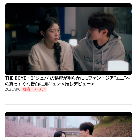
THE BOYZ・Q“ジェハ”の秘密が明らかに…ファン・ジア“エニ”へ
の真っすぐな告白に胸キュン＜推しデビュー＞
2026/8/6
韓流・アジア