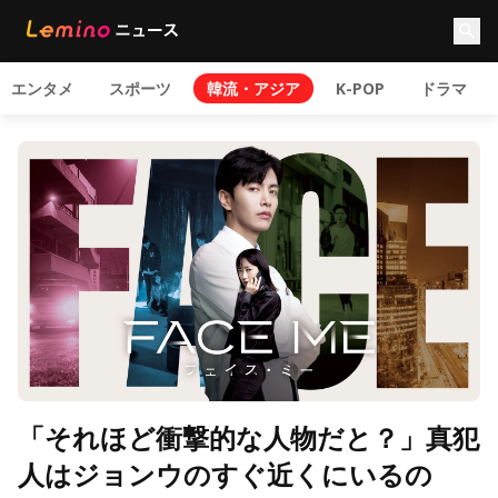
エンタメ
スポーツ
韓流・アジア
K-POP
ドラマ
「それほど衝撃的な人物だと？」真犯
人はジョンウのすぐ近くにいるの