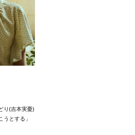
り(吉本実憂)
こうとする」