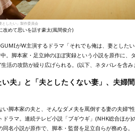
、妻としたい」製作委員会
I)に改めて思いを話す豪太(風間俊介)
EGUMIがW主演するドラマ「それでも俺は、妻としたい
で配信中。脚本家・足立紳のほぼ実録という小説を原作に、
性”生活の攻防が繰り広げられる。(以下、ネタバレを含み
たい夫」と「夫としたくない妻」、夫婦間
ない脚本家の夫と、そんなダメ夫を罵倒する妻の夫婦“性
トドラマ。連続テレビ小説「ブギウギ」(NHK総合ほか)
の同名小説が原作で、脚本・監督を足立自らが務める。