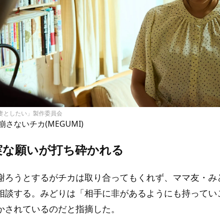
、妻としたい」製作委員会
崩さないチカ(MEGUMI)
実な願いが打ち砕かれる
謝ろうとするがチカは取り合ってもくれず、ママ友・みど
相談する。みどりは「相手に非があるようにも持ってい
かされているのだと指摘した。