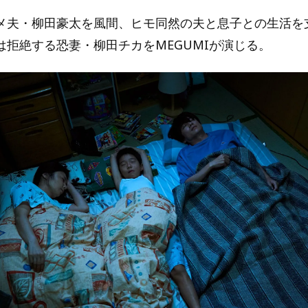
メ夫・柳田豪太を風間、ヒモ同然の夫と息子との生活を
は拒絶する恐妻・柳田チカをMEGUMIが演じる。