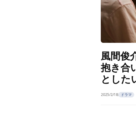
風間俊
抱き合
とした
2025/2/18
ドラマ