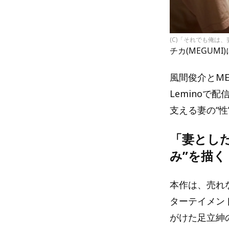
(C)「それでも俺は
チカ(MEGUM
風間俊介とM
Lemino
支える妻の“
「妻とし
み”を描く
本作は、売れ
ターテイメン
がけた足立紳