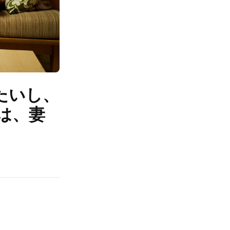
たいし、
は、妻