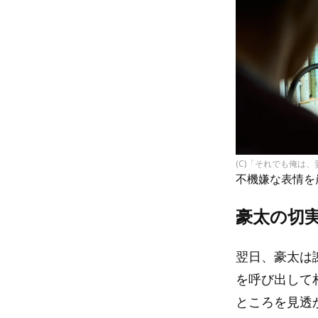
(C)「それでも俺は
不機嫌な表情を
豪太の切
翌日、豪太は
を呼び出して
ところを見透