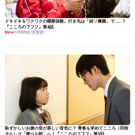
ドキドキ＆ワクワクの職業体験。行き先は「紺ソ農園」で……？
『こころのフフフ』第4話
22時間前
ドラマ
New
恥ずかしいお腹の音が美しい音色に？ 青春を求めてこころ（田牧
そら）は「腹ベル部」へ！『こころのフフフ』第3話