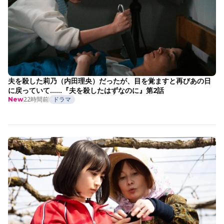
夫を殺した莉乃（内田理央）だったが、目を覚ますと再びあの日
に戻っていて……『夫を殺したはずなのに』第2話
22時間前
ドラマ
New