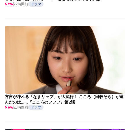
22時間前
ドラマ
New
方言が喋れる「なまリップ」が大流行！ こころ（田牧そら）が選
んだのは……『こころのフフフ』第2話
23時間前
ドラマ
New