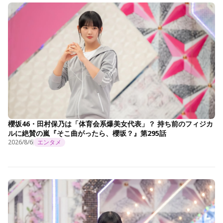
櫻坂46・田村保乃は「体育会系爆美女代表」？ 持ち前のフィジカ
ルに絶賛の嵐『そこ曲がったら、櫻坂？』第295話
2026/8/6
エンタメ