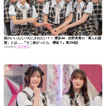
頭のいい人にバカにされたい？！ 櫻坂46・的野美青の「罵られ願
望」とは……『そこ曲がったら、櫻坂？』第294話
2026/8/3
エンタメ