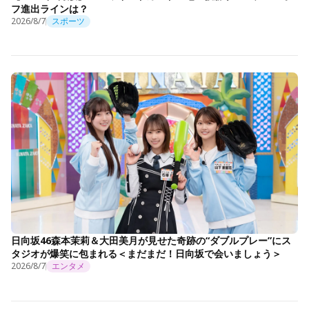
フ進出ラインは？
2026/8/7
スポーツ
日向坂46森本茉莉＆大田美月が見せた奇跡の“ダブルプレー”にス
タジオが爆笑に包まれる＜まだまだ！日向坂で会いましょう＞
2026/8/7
エンタメ