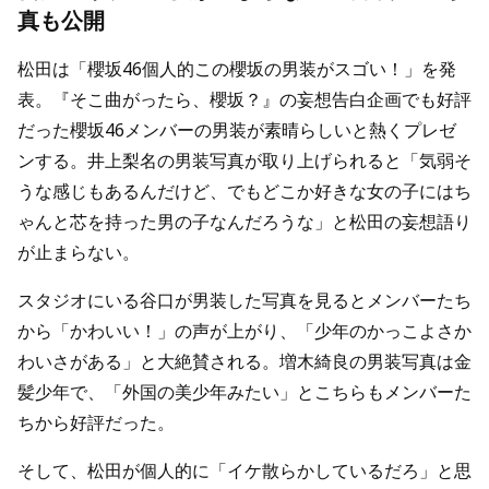
真も公開
松田は「櫻坂46個人的この櫻坂の男装がスゴい！」を発
表。『そこ曲がったら、櫻坂？』の妄想告白企画でも好評
だった櫻坂46メンバーの男装が素晴らしいと熱くプレゼ
ンする。井上梨名の男装写真が取り上げられると「気弱そ
うな感じもあるんだけど、でもどこか好きな女の子にはち
ゃんと芯を持った男の子なんだろうな」と松田の妄想語り
が止まらない。
スタジオにいる谷口が男装した写真を見るとメンバーたち
から「かわいい！」の声が上がり、「少年のかっこよさか
わいさがある」と大絶賛される。増木綺良の男装写真は金
髪少年で、「外国の美少年みたい」とこちらもメンバーた
ちから好評だった。
そして、松田が個人的に「イケ散らかしているだろ」と思