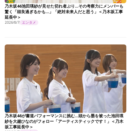
乃木坂46池田瑛紗が見せた切れ者ぶり…その考察力にメンバーも
驚く「頭良過ぎるかも…」「絶対未来人だと思う」＜乃木坂工事
延長中＞
2026/8/7
エンタメ
乃木坂46が書道パフォーマンスに挑む…頭から墨を被った池田瑛
紗を大越ひなのがフォロー「アーティスティックです！」＜乃木
坂工事延長中＞