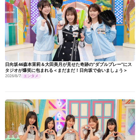
日向坂46森本茉莉＆大田美月が見せた奇跡の“ダブルプレー”にス
タジオが爆笑に包まれる＜まだまだ！日向坂で会いましょう＞
2026/8/7
エンタメ