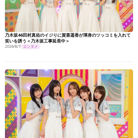
乃木坂46田村真佑のイジりに賀喜遥香が渾身のツッコミを入れて
笑いを誘う＜乃木坂工事延長中＞
2026/8/7
エンタメ