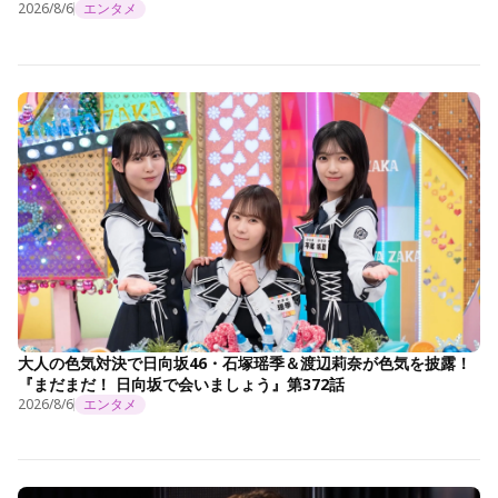
2026/8/6
エンタメ
大人の色気対決で日向坂46・石塚瑶季＆渡辺莉奈が色気を披露！
『まだまだ！ 日向坂で会いましょう』第372話
2026/8/6
エンタメ