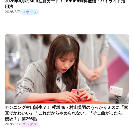
2026年8月のMLB注目カード！Lemino無料配信・ハイライト活
用法
2026/8/7
スポーツ
カンニング村山誕生？！ 櫻坂46・村山美羽のうっかりミスに「素
直でかわいい」「これだからやめられない」『そこ曲がったら、
櫻坂？』第295話
2026/8/6
エンタメ