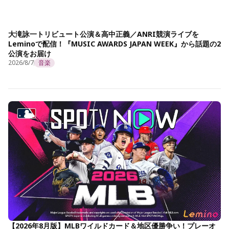
大滝詠一トリビュート公演＆高中正義／ANRI競演ライブを
Leminoで配信！『MUSIC AWARDS JAPAN WEEK』から話題の2
公演をお届け
2026/8/7
音楽
【2026年8月版】MLBワイルドカード＆地区優勝争い！プレーオ