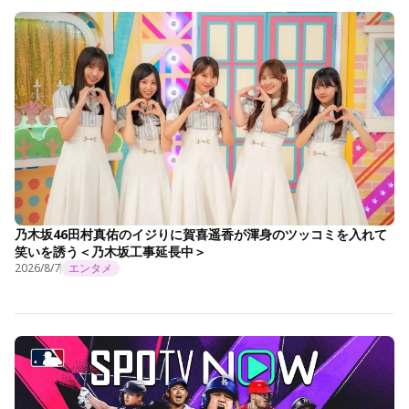
乃木坂46田村真佑のイジりに賀喜遥香が渾身のツッコミを入れて
笑いを誘う＜乃木坂工事延長中＞
2026/8/7
エンタメ