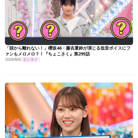
「頭から離れない！」櫻坂46・藤吉夏鈴が演じる低音ボイスにフ
ァンもメロメロ？！『ちょこさく』第295話
2026/8/6
エンタメ