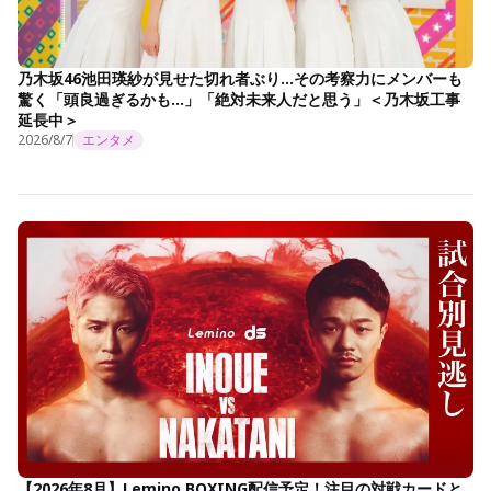
乃木坂46池田瑛紗が見せた切れ者ぶり…その考察力にメンバーも
驚く「頭良過ぎるかも…」「絶対未来人だと思う」＜乃木坂工事
延長中＞
2026/8/7
エンタメ
【2026年8月】Lemino BOXING配信予定！注目の対戦カードと