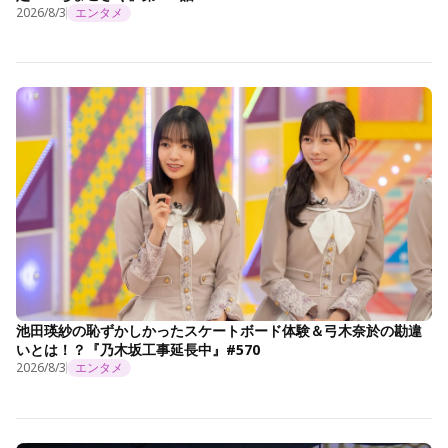
2026/8/3
エンタメ
池田瑛紗の恥ずかしかったスケートボード体験＆弓木奈於の勘違
いとは！？『乃木坂工事延長中』#570
2026/8/3
エンタメ