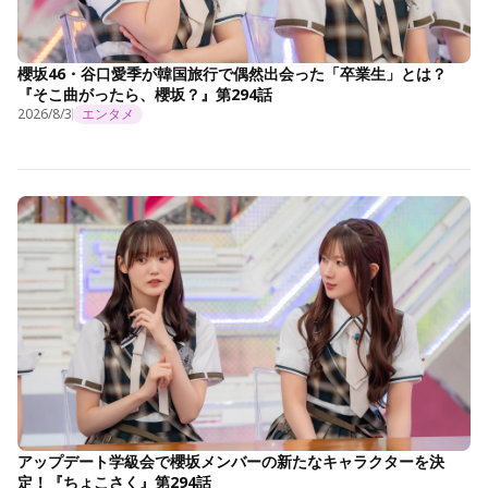
櫻坂46・谷口愛季が韓国旅行で偶然出会った「卒業生」とは？
『そこ曲がったら、櫻坂？』第294話
2026/8/3
エンタメ
アップデート学級会で櫻坂メンバーの新たなキャラクターを決
定！『ちょこさく』第294話