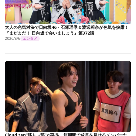
大人の色気対決で日向坂46・石塚瑶季＆渡辺莉奈が色気を披露！
『まだまだ！ 日向坂で会いましょう』第372話
2026/8/6
エンタメ
Cloud ten“筋トレ部”が発足 短期間で成長を見せるメンバーた