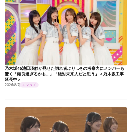
乃木坂46池田瑛紗が見せた切れ者ぶり…その考察力にメンバーも
驚く「頭良過ぎるかも…」「絶対未来人だと思う」＜乃木坂工事
延長中＞
2026/8/7
エンタメ