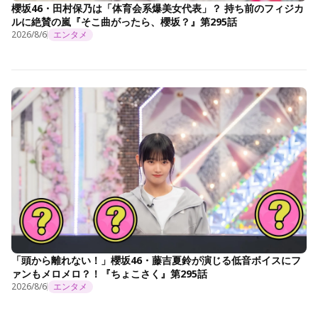
櫻坂46・田村保乃は「体育会系爆美女代表」？ 持ち前のフィジカ
ルに絶賛の嵐『そこ曲がったら、櫻坂？』第295話
2026/8/6
エンタメ
「頭から離れない！」櫻坂46・藤吉夏鈴が演じる低音ボイスにフ
ァンもメロメロ？！『ちょこさく』第295話
2026/8/6
エンタメ