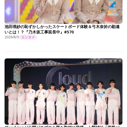
池田瑛紗の恥ずかしかったスケートボード体験＆弓木奈於の勘違
いとは！？『乃木坂工事延長中』#570
2026/8/3
エンタメ