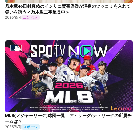
乃木坂46田村真佑のイジりに賀喜遥香が渾身のツッコミを入れて
笑いを誘う＜乃木坂工事延長中＞
2026/8/7
エンタメ
MLB(メジャーリーグ)球団一覧｜ア・リーグ/ナ・リーグの所属チ
ームは？
2026/8/7
スポーツ