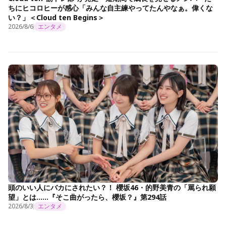
ちにヒコロヒーが感心「みんな自主練やってたんやなぁ。偉くな
い？」＜Cloud ten Begins＞
2026/8/6
エンタメ
頭のいい人にバカにされたい？！ 櫻坂46・的野美青の「罵られ願
望」とは……『そこ曲がったら、櫻坂？』第294話
2026/8/3
エンタメ