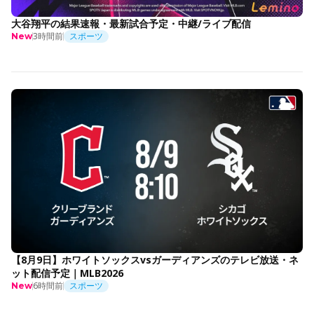
大谷翔平の結果速報・最新試合予定・中継/ライブ配信
3時間前
スポーツ
New
【8月9日】ホワイトソックスvsガーディアンズのテレビ放送・ネ
ット配信予定｜MLB2026
6時間前
スポーツ
New