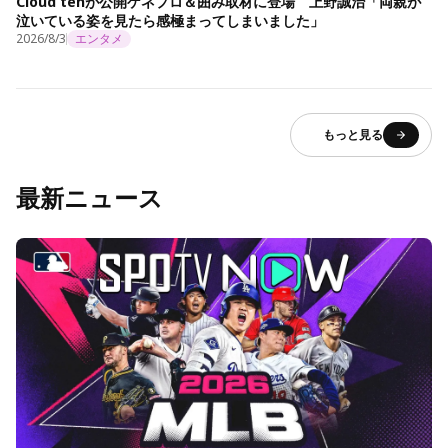
Cloud tenが公開ゲネプロ＆囲み取材に登場 上野誠治「両親が
泣いている姿を見たら感極まってしまいました」
2026/8/3
エンタメ
もっと見る
最新ニュース