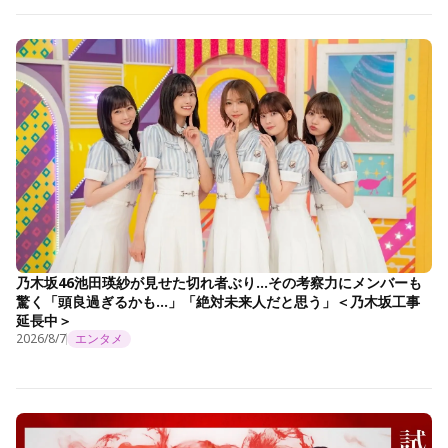
乃木坂46池田瑛紗が見せた切れ者ぶり…その考察力にメンバーも
驚く「頭良過ぎるかも…」「絶対未来人だと思う」＜乃木坂工事
延長中＞
2026/8/7
エンタメ