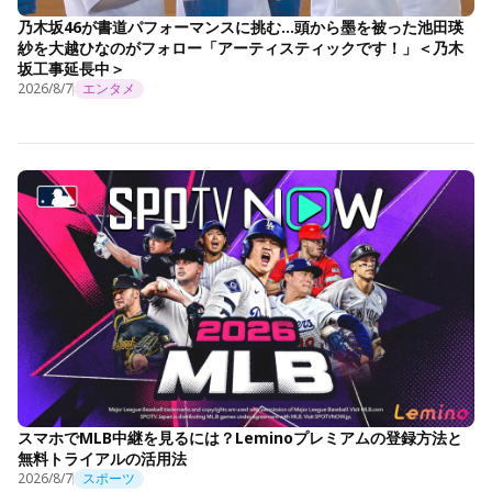
乃木坂46が書道パフォーマンスに挑む…頭から墨を被った池田瑛
紗を大越ひなのがフォロー「アーティスティックです！」＜乃木
坂工事延長中＞
2026/8/7
エンタメ
スマホでMLB中継を見るには？Leminoプレミアムの登録方法と
無料トライアルの活用法
2026/8/7
スポーツ