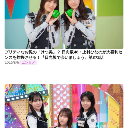
プリティなお尻の「けつ美」？ 日向坂46・上村ひなのが大喜利セ
ンスを炸裂させる！『日向坂で会いましょう』第372話
2026/8/6
エンタメ