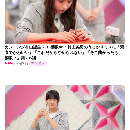
カンニング村山誕生？！ 櫻坂46・村山美羽のうっかりミスに「素
直でかわいい」「これだからやめられない」『そこ曲がったら、
櫻坂？』第295話
18時間前
エンタメ
New