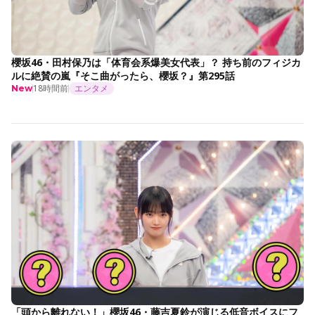
櫻坂46・田村保乃は「体育会系爆美女代表」？ 持ち前のフィジカ
ルに絶賛の嵐『そこ曲がったら、櫻坂？』第295話
18時間前
エンタメ
New
「頭から離れない！」櫻坂46・藤吉夏鈴が演じる低音ボイスにフ