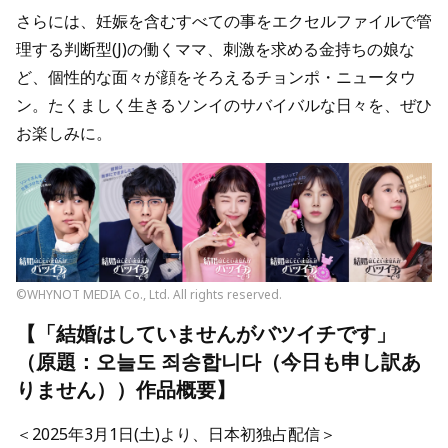
さらには、妊娠を含むすべての事をエクセルファイルで管
理する判断型(J)の働くママ、刺激を求める金持ちの娘な
ど、個性的な面々が顔をそろえるチョンポ・ニュータウ
ン。たくましく生きるソンイのサバイバルな日々を、ぜひ
お楽しみに。
©WHYNOT MEDIA Co., Ltd. All rights reserved.
【「結婚はしていませんがバツイチです」
（原題：오늘도 죄송합니다（今日も申し訳あ
りません））作品概要】
＜2025年3月1日(土)より、日本初独占配信＞