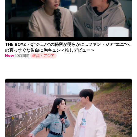
THE BOYZ・Q“ジェハ”の秘密が明らかに…ファン・ジア“エニ”へ
の真っすぐな告白に胸キュン＜推しデビュー＞
20時間前
韓流・アジア
New