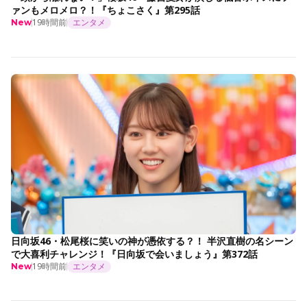
ァンもメロメロ？！『ちょこさく』第295話
19時間前
エンタメ
New
日向坂46・松尾桜に笑いの神が憑依する？！ 半沢直樹の名シーン
で大喜利チャレンジ！『日向坂で会いましょう』第372話
19時間前
エンタメ
New