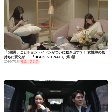
「0票男」ことチョン・イドンがついに動き出す？！ 女性陣の気
持ちに変化が……『HEART SIGNAL3』第3話
2026/7/27
韓流・アジア