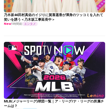
乃木坂46田村真佑のイジりに賀喜遥香が渾身のツッコミを入れて
笑いを誘う＜乃木坂工事延長中＞
1時間前
エンタメ
New
MLB(メジャーリーグ)球団一覧｜ア・リーグ/ナ・リーグの所属チ
ームは？