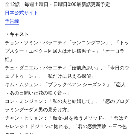
全12話 毎週土曜日・日曜日0:00最新話更新予定
日本公式サイト
予告編
・キャスト
チョン・ソミン：バラエティ「ランニングマン」、「トッ
プスター・ユベク～同居人はオレ様男子～」「オーロラ
姫」
チェ・ダニエル：バラエティ「婚前恋あい」、「今日のウ
ェブトゥーン」、「私だけに見える探偵」
キム・ムジュン：「ブラックペアン シーズン２」「恋人
～あの日聞いた花の咲く音～」
コン・ミンジョン：「私の夫と結婚して」、「恋のプログ
ラミング〜ダメ男の見分け方」
チャン・ヒリョン：「魔女-君を救うメソッド-」「恋はチ
ャレンジ！ ドジョンに惚れる」「君の恋愛実験 ～三つ色