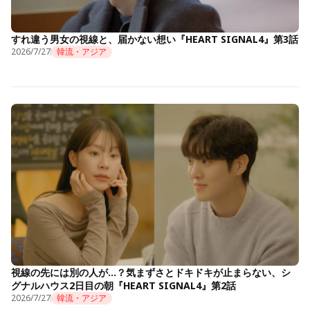
すれ違う男女の視線と、届かない想い『HEART SIGNAL4』第3話
2026/7/27
韓流・アジア
視線の先には別の人が…？気まずさとドキドキが止まらない、シ
グナルハウス2日目の朝『HEART SIGNAL4』第2話
2026/7/27
韓流・アジア