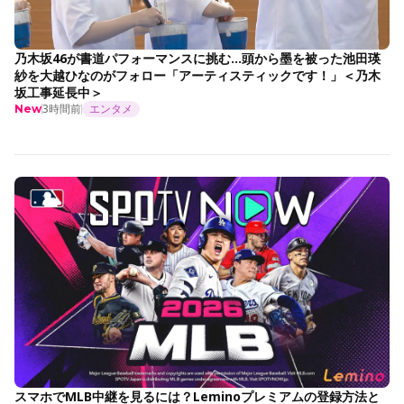
乃木坂46が書道パフォーマンスに挑む…頭から墨を被った池田瑛
紗を大越ひなのがフォロー「アーティスティックです！」＜乃木
坂工事延長中＞
3時間前
エンタメ
New
スマホでMLB中継を見るには？Leminoプレミアムの登録方法と