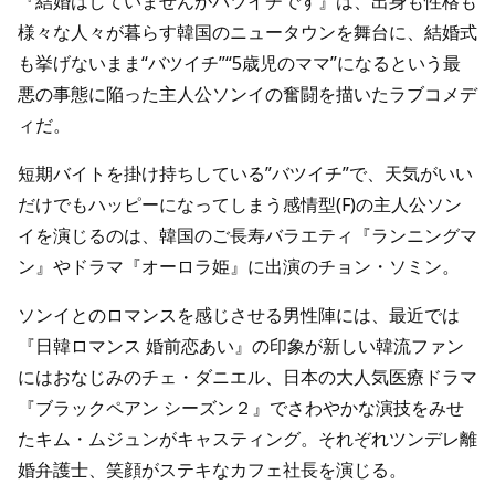
『結婚はしていませんがバツイチです』は、出身も性格も
様々な人々が暮らす韓国のニュータウンを舞台に、結婚式
も挙げないまま“バツイチ”“5歳児のママ”になるという最
悪の事態に陥った主人公ソンイの奮闘を描いたラブコメデ
ィだ。
短期バイトを掛け持ちしている”バツイチ”で、天気がいい
だけでもハッピーになってしまう感情型(F)の主人公ソン
イを演じるのは、韓国のご長寿バラエティ『ランニングマ
ン』やドラマ『オーロラ姫』に出演のチョン・ソミン。
ソンイとのロマンスを感じさせる男性陣には、最近では
『日韓ロマンス 婚前恋あい』の印象が新しい韓流ファン
にはおなじみのチェ・ダニエル、日本の大人気医療ドラマ
『ブラックペアン シーズン２』でさわやかな演技をみせ
たキム・ムジュンがキャスティング。それぞれツンデレ離
婚弁護士、笑顔がステキなカフェ社長を演じる。