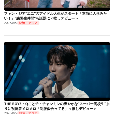
ファン・ジア“エニ”のアイドル人生がスタート「本当に人形みた
い！」“練習生仲間”も話題に＜推しデビュー＞
2026/8/5
韓流・アジア
THE BOYZ・Qことチ・チャンミンの爽やかな“スーパー高校生”ぶ
りに視聴者メロメロ「制服似合ってる」＜推しデビュー＞
2026/8/5
韓流・アジア