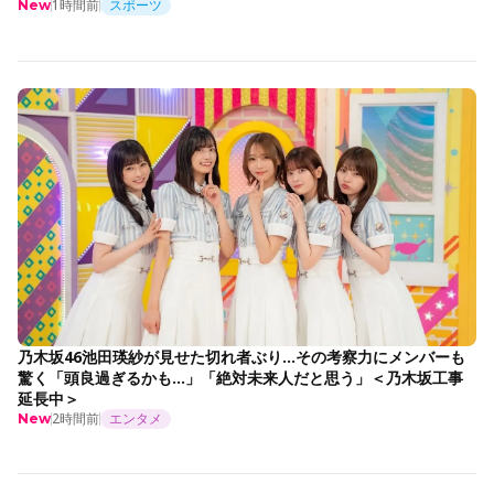
1時間前
スポーツ
New
乃木坂46池田瑛紗が見せた切れ者ぶり…その考察力にメンバーも
驚く「頭良過ぎるかも…」「絶対未来人だと思う」＜乃木坂工事
延長中＞
2時間前
エンタメ
New