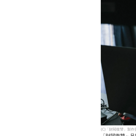
(C)「財閥復讐」製作
「財閥復讐～兄