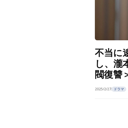
不当に
し、瀧
閥復讐
2025/2/27
ドラマ