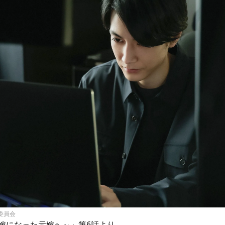
委員会
嫁になった元嫁へ～」第6話より