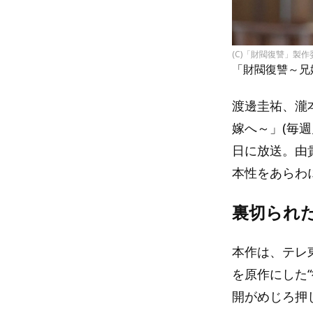
(C)「財閥復讐」製作
「財閥復讐～兄
渡邊圭祐、瀧
嫁へ～」(毎週月
日に放送。由
本性をあらわ
裏切られ
本作は、テレ
を原作にした
開がめじろ押