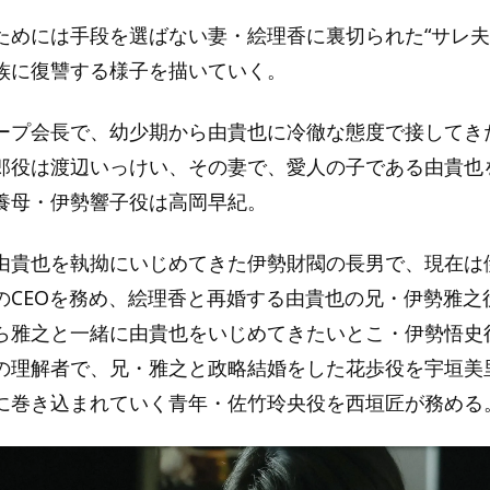
ためには手段を選ばない妻・絵理香に裏切られた“サレ夫
族に復讐する様子を描いていく。
ープ会長で、幼少期から由貴也に冷徹な態度で接してき
郎役は渡辺いっけい、その妻で、愛人の子である由貴也
養母・伊勢響子役は高岡早紀。
由貴也を執拗にいじめてきた伊勢財閥の長男で、現在は
のCEOを務め、絵理香と再婚する由貴也の兄・伊勢雅之
ら雅之と一緒に由貴也をいじめてきたいとこ・伊勢悟史
の理解者で、兄・雅之と政略結婚をした花歩役を宇垣美
に巻き込まれていく青年・佐竹玲央役を西垣匠が務める