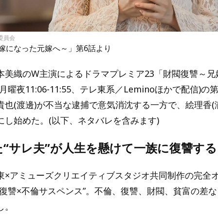
委員会
嫁になった元嫁へ～」第6話より
本美織のW主演によるドラマプレミア23「財閥復讐～兄
曜夜11:06-11:55、テレ東系／Leminoほかで配信)の
貴也(渡邊)が不当な逮捕で意気消沈する一方で、絵理香(
にし始めた。(以下、ネタバレを含みます)
た“サレ夫”が人生を懸けて一族に復讐する
東×アミューズクリエイティブスタジオ共同制作の完全
“復讐×不倫サスペンス”。不倫、復讐、財閥、貧富の差
し。