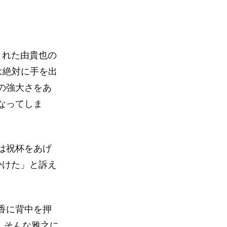
された由貴也の
は絶対に手を出
の強大さをあ
なってしま
は祝杯をあげ
かけた」と訴え
香に背中を押
、そんな雅之に