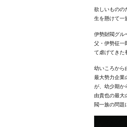
欲しいものの
生を懸けて一
伊勢財閥グル
父・伊勢征一
て虐げてきた
幼いころから
最大勢力企業
が、幼少期か
由貴也の最大
閥一族の問題