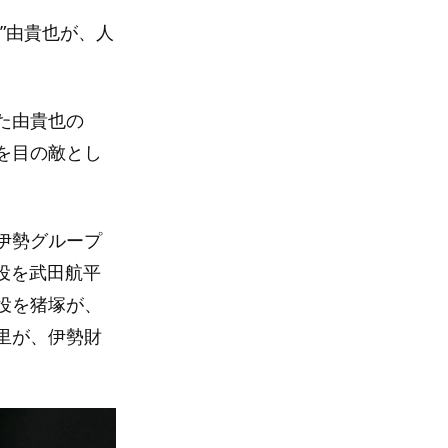
”由貴也が、人
た由貴也の
を目の敵とし
伊勢グループ
役を武田航平
役を猪塚が、
里が、伊勢財
。