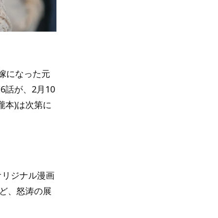
嫁になった元
第6話が、2月10
瀧本)は次第に
オリジナル漫画
など、怒涛の展