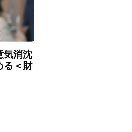
意気消沈
める＜財