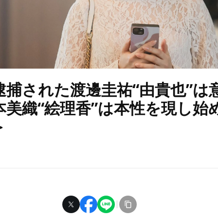
逮捕された渡邊圭祐“由貴也”は
本美織“絵理香”は本性を現し始
＞