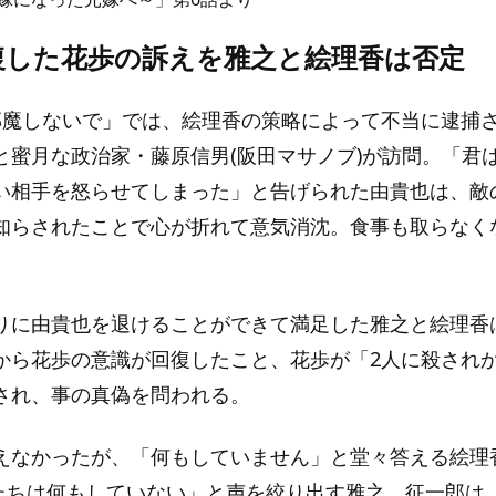
復した花歩の訴えを雅之と絵理香は否定
邪魔しないで」では、絵理香の策略によって不当に逮捕
と蜜月な政治家・藤原信男(阪田マサノブ)が訪問。「君
い相手を怒らせてしまった」と告げられた由貴也は、敵
知らされたことで心が折れて意気消沈。食事も取らなく
りに由貴也を退けることができて満足した雅之と絵理香
から花歩の意識が回復したこと、花歩が「2人に殺され
され、事の真偽を問われる。
えなかったが、「何もしていません」と堂々答える絵理
たちは何もしていない」と声を絞り出す雅之。征一郎は