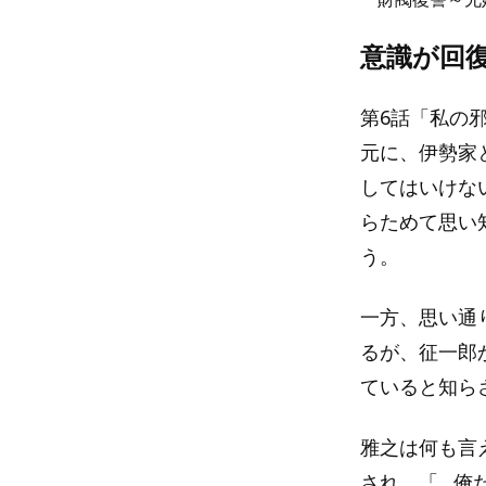
意識が回
第6話「私の
元に、伊勢家
してはいけな
らためて思い
う。
一方、思い通
るが、征一郎
ていると知ら
雅之は何も言
され、「…俺