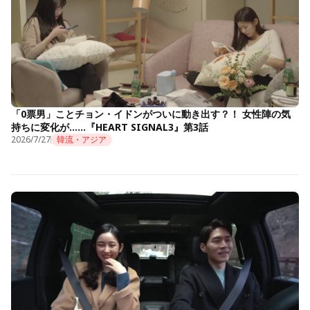
「0票男」ことチョン・イドンがついに動き出す？！ 女性陣の気
持ちに変化が……『HEART SIGNAL3』第3話
2026/7/27
韓流・アジア