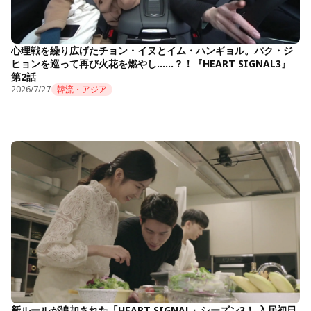
心理戦を繰り広げたチョン・イヌとイム・ハンギョル。パク・ジ
ヒョンを巡って再び火花を燃やし……？！『HEART SIGNAL3』
第2話
2026/7/27
韓流・アジア
新ルールが追加された「HEART SIGNAL」シーズン3！ 入居初日