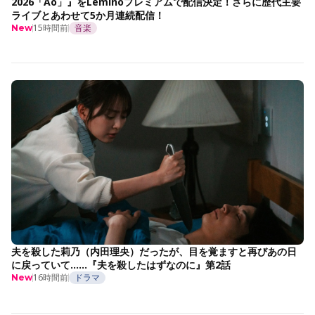
2026「Ao」』をLeminoプレミアムで配信決定！さらに歴代主要
ライブとあわせて5か月連続配信！
15時間前
音楽
New
夫を殺した莉乃（内田理央）だったが、目を覚ますと再びあの日
に戻っていて……『夫を殺したはずなのに』第2話
16時間前
ドラマ
New