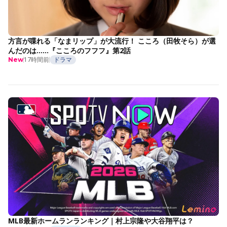
方言が喋れる「なまリップ」が大流行！ こころ（田牧そら）が選
んだのは……『こころのフフフ』第2話
17時間前
ドラマ
New
MLB最新ホームランランキング｜村上宗隆や大谷翔平は？