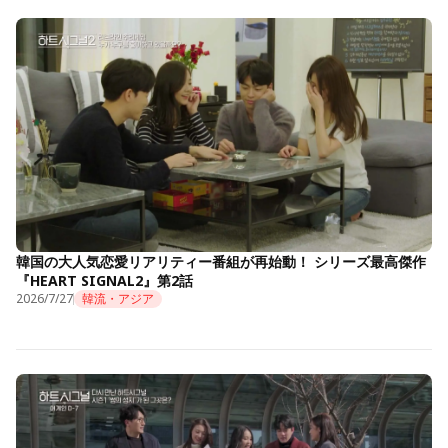
韓国の大人気恋愛リアリティー番組が再始動！ シリーズ最高傑作
『HEART SIGNAL2』第2話
2026/7/27
韓流・アジア