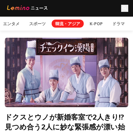
エンタメ
スポーツ
韓流・アジア
K-POP
ドラマ
ドクスとウノが新婚客室で2人きり!?
見つめ合う2人に妙な緊張感が漂い始