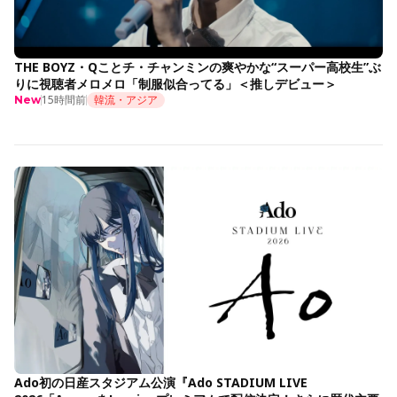
THE BOYZ・Qことチ・チャンミンの爽やかな“スーパー高校生”ぶ
りに視聴者メロメロ「制服似合ってる」＜推しデビュー＞
15時間前
韓流・アジア
New
Ado初の日産スタジアム公演『Ado STADIUM LIVE