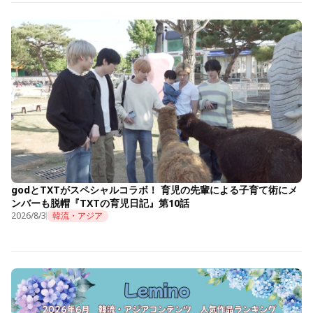
godとTXTがスペシャルコラボ！ 育児の先輩による子育て術にメ
ンバーも脱帽『TXTの育児日記』第10話
2026/8/3
韓流・アジア