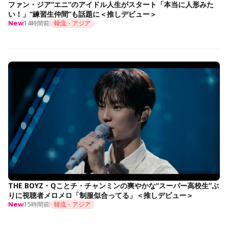
ファン・ジア“エニ”のアイドル人生がスタート「本当に人形みた
い！」“練習生仲間”も話題に＜推しデビュー＞
14時間前
韓流・アジア
New
THE BOYZ・Qことチ・チャンミンの爽やかな“スーパー高校生”ぶ
りに視聴者メロメロ「制服似合ってる」＜推しデビュー＞
15時間前
韓流・アジア
New