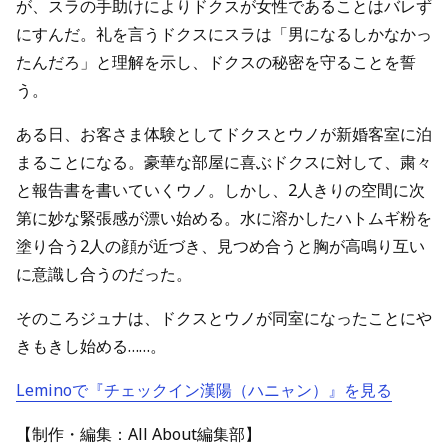
が、スラの手助けによりドクスが女性であることはバレず
にすんだ。礼を言うドクスにスラは「男になるしかなかっ
たんだろ」と理解を示し、ドクスの秘密を守ることを誓
う。
ある日、お客さま体験としてドクスとウノが新婚客室に泊
まることになる。豪華な部屋に喜ぶドクスに対して、粛々
と報告書を書いていくウノ。しかし、2人きりの空間に次
第に妙な緊張感が漂い始める。水に溶かしたハトムギ粉を
塗り合う2人の顔が近づき、見つめ合うと胸が高鳴り互い
に意識し合うのだった。
そのころジュナは、ドクスとウノが同室になったことにや
きもきし始める……。
Leminoで『チェックイン漢陽（ハニャン）』を見る
【制作・編集：All About編集部】