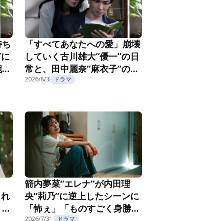
持ち
「すべてあなたへの愛」崩壊
”に
していく古川雄大“優一”の日
腕社
常と、田中麗奈“麻衣子”の不
なる
気味な微笑み『親愛なる夫へ
2026/8/3
ドラマ
2
～完璧な妻の嘘～』第3話
箭内夢菜“エレナ”が内田理
され
央“莉乃”に逆上したシーンに
」
「怖ぇ」「ものすごく身勝
聴者
手」とSNSザワつく＜夫を殺
2026/7/31
ドラマ