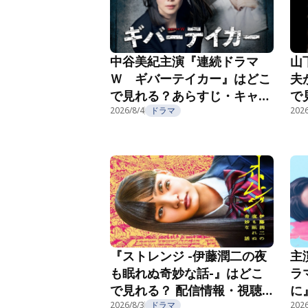
中谷美紀主演『連続ドラマ
山
Ｗ ギバーテイカー』はどこ
夫
で見れる？あらすじ・キャス
で
ト・配信視聴方法を紹介
2026/8/4
ドラマ
ト
2026
主
『ストレンジ -伊藤潤二の夜
ラ
も眠れぬ奇妙な話-』はどこ
に
で見れる？ 配信情報・視聴
情
方法を紹介
2026/8/3
ドラマ
2026