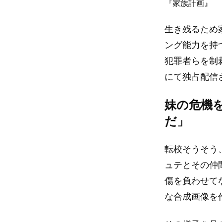
『家族計画』
生き残るため
ング能力を持
犯罪者らを制
にて独占配信
妹の危機
だ」
転校そうそう
ュテとその仲
傷を負わせて
な合成画像を