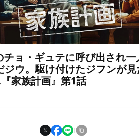
のチョ・ギュテに呼び出され一
だジウ。駆け付けたジフンが見
…『家族計画』第1話