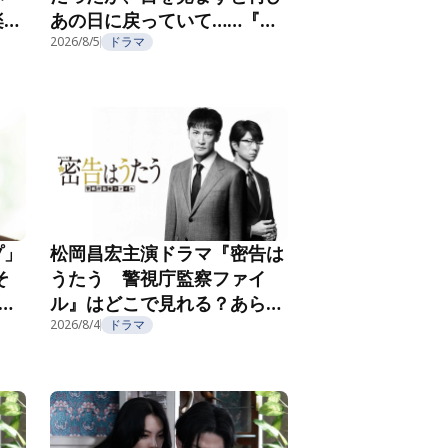
楽し
あの日に戻っていて……『夫
フ
を殺したはずなのに』第2話
2026/8/5
ドラマ
プ」
松岡昌宏主演ドラマ『密告は
そ
うたう 警視庁監察ファイ
こ
ル』はどこで見れる？あらす
じ・キャスト・配信視聴方法
2026/8/4
ドラマ
を紹介