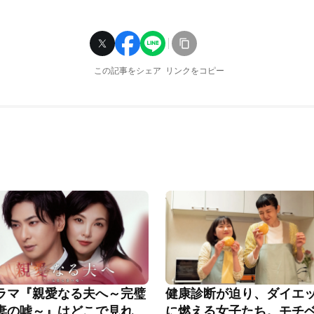
この記事をシェア
リンクをコピー
ラマ『親愛なる夫へ～完璧
健康診断が迫り、ダイエ
妻の嘘～』はどこで見れ
に燃える女子たち。モチ