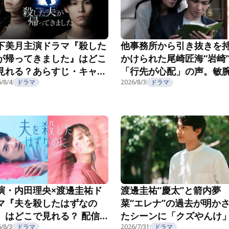
下美月主演ドラマ『殺した
他事務所から引き抜きを
が帰ってきました』はどこ
かけられた尾崎匠海“岩崎
見れる？あらすじ・キャス
「行先が心配」の声。敏
・配信視聴方法を紹介
/8/4
ドラマ
長の企みにゾッ…『親愛
2026/8/3
ドラマ
夫へ～完璧な妻の嘘～』第
話
演・内田理央×渡邊圭祐ド
渡邊圭祐“慶太”と箭内夢
マ『夫を殺したはずなの
菜“エレナ”の過去が明か
』はどこで見れる？ 配信
たシーンに「クズやんけ
報・視聴方法を紹介
「楽な方に逃げた」と視
/8/3
ドラマ
2026/7/31
ドラマ