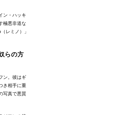
イン・ハッキ
す極悪非道な
o（レミノ）」
奴らの方
フン。彼はギ
つき相手に重
の写真で悪質
。