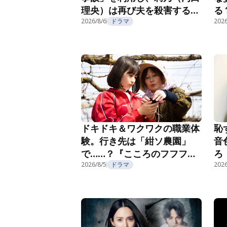
理央）は再び夫を殺害する
る
『夫を殺したはずなのに』第
2026/8/6
ドラマ
紹
2026
2話
恥
ドキドキ＆ワクワクの職業体
音
験。行き先は「紺ソ農園」
ろ
で……？『こころのフフフ』
部
第4話
2026/8/5
ドラマ
2026
第