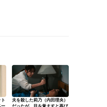
ット
夫を殺した莉乃（内田理央）
ベー
だったが、目を覚ますと再び