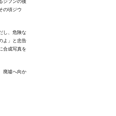
るジフンの後
その頃ジウ
。
だし、危険な
のよ」と忠告
に合成写真を
、廃墟へ向か