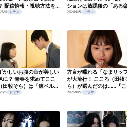
？ 配信情報・視聴方法を
ションは放課後の「ある
介
/8/6
ドラマ
み」で……？『こころのフ
2026/8/5
ドラマ
フ』第5話
ずかしいお腹の音が美しい
方言が喋れる「なまリッ
色に？ 青春を求めてここ
が大流行！ こころ（田牧
（田牧そら）は「腹ベル
ら）が選んだのは……『こ
」へ！『こころのフフフ』
ろのフフフ』第2話
/8/5
ドラマ
2026/8/5
ドラマ
3話