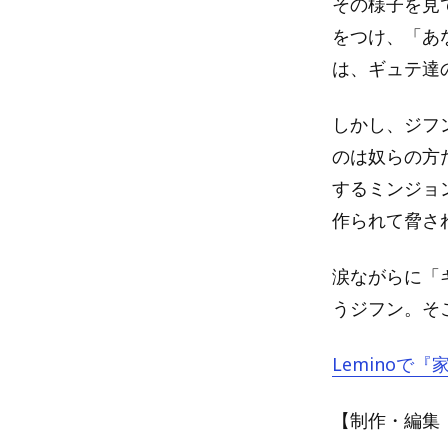
その様子を見
をつけ、「あ
は、ギュテ達
しかし、ジフ
のは奴らの方
するミンジョ
作られて脅さ
涙ながらに「
うジフン。そ
Leminoで
【制作・編集：A