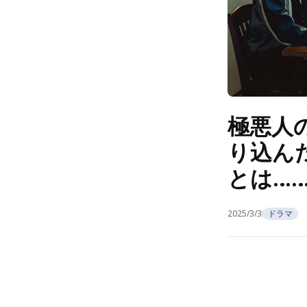
極悪人
り込ん
とは…
2025/3/3
ドラマ