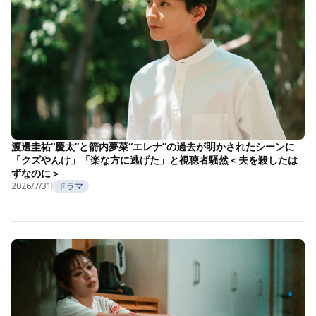
渡邊圭祐“慶太”と箭内夢菜“エレナ”の過去が明かされたシーンに
「クズやんけ」「楽な方に逃げた」と視聴者騒然＜夫を殺したは
ずなのに＞
2026/7/31
ドラマ