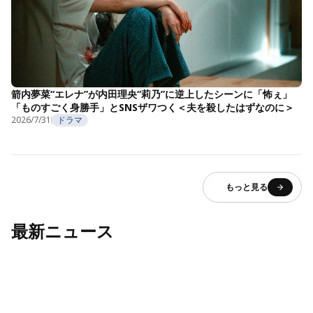
箭内夢菜“エレナ”が内田理央“莉乃”に逆上したシーンに「怖ぇ」
「ものすごく身勝手」とSNSザワつく＜夫を殺したはずなのに＞
2026/7/31
ドラマ
もっと見る
最新ニュース