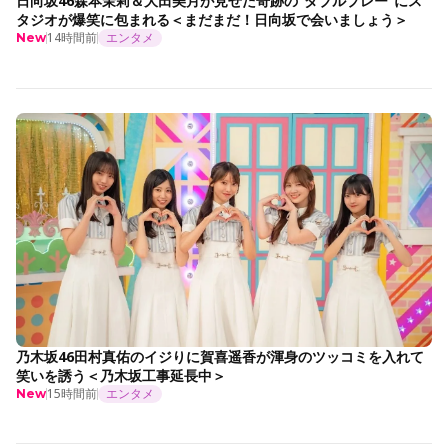
日向坂46森本茉莉＆大田美月が見せた奇跡の“ダブルプレー”にス
タジオが爆笑に包まれる＜まだまだ！日向坂で会いましょう＞
14時間前
エンタメ
New
乃木坂46田村真佑のイジりに賀喜遥香が渾身のツッコミを入れて
笑いを誘う＜乃木坂工事延長中＞
15時間前
エンタメ
New