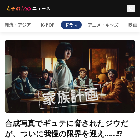
韓流・アジア
K-POP
ドラマ
アニメ・キッズ
映画
合成写真でギュテに脅されたジウだ
が、ついに我慢の限界を迎え……!?