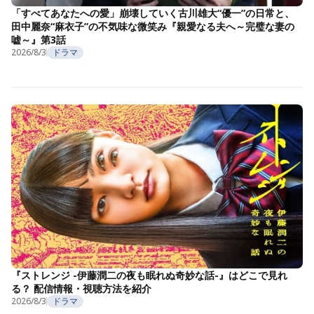
「すべてあなたへの愛」崩壊していく古川雄大“優一”の日常と、
田中麗奈“麻衣子”の不気味な微笑み『親愛なる夫へ～完璧な妻の
嘘～』第3話
2026/8/3
ドラマ
『ストレンジ -伊藤潤二の夜も眠れぬ奇妙な話-』はどこで見れ
る？ 配信情報・視聴方法を紹介
2026/8/3
ドラマ