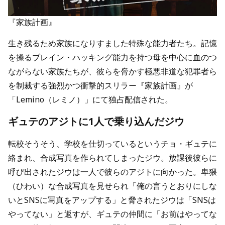
『家族計画』
生き残るため家族になりすました特殊な能力者たち。記憶
を操るブレイン・ハッキング能力を持つ母を中心に血のつ
ながらない家族たちが、彼らを脅かす極悪非道な犯罪者ら
を制裁する強烈かつ衝撃的スリラー『家族計画』が
「Lemino（レミノ）」にて独占配信された。
ギュテのアジトに1人で乗り込んだジウ
転校そうそう、学校を仕切っているというチョ・ギュテに
絡まれ、合成写真を作られてしまったジウ。放課後彼らに
呼び出されたジウは一人で彼らのアジトに向かった。卑猥
（ひわい）な合成写真を見せられ「俺の言うとおりにしな
いとSNSに写真をアップする」と脅されたジウは「SNSは
やってない」と返すが、ギュテの仲間に「お前はやってな