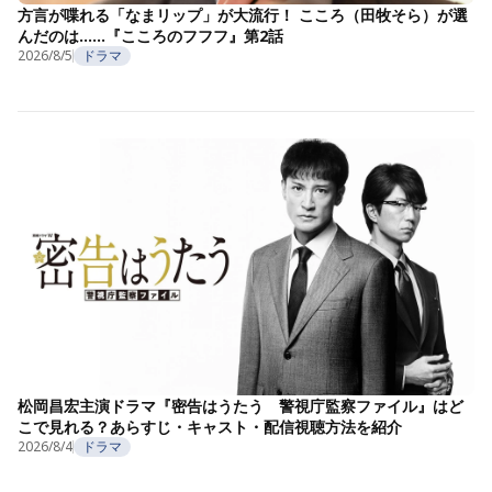
方言が喋れる「なまリップ」が大流行！ こころ（田牧そら）が選
んだのは……『こころのフフフ』第2話
2026/8/5
ドラマ
松岡昌宏主演ドラマ『密告はうたう 警視庁監察ファイル』はど
こで見れる？あらすじ・キャスト・配信視聴方法を紹介
2026/8/4
ドラマ