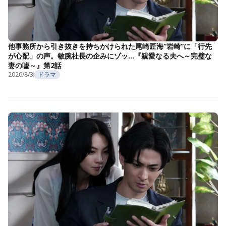
他事務所から引き抜きを持ちかけられた尾崎匠海“岩崎”に「行先
が心配」の声。敏腕社長の企みにゾッ…『親愛なる夫へ～完璧な
妻の嘘～』第2話
2026/8/3
ドラマ