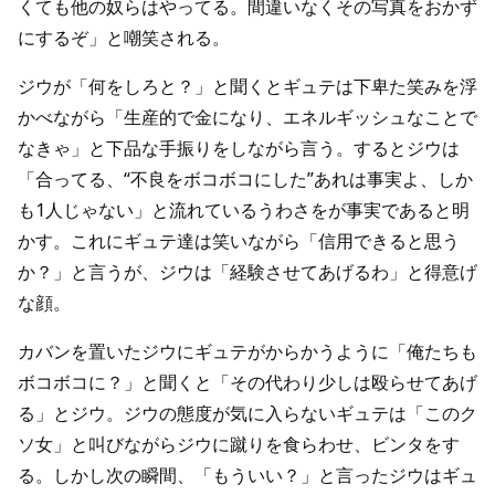
くても他の奴らはやってる。間違いなくその写真をおかず
にするぞ」と嘲笑される。
ジウが「何をしろと？」と聞くとギュテは下卑た笑みを浮
かべながら「生産的で金になり、エネルギッシュなことで
なきゃ」と下品な手振りをしながら言う。するとジウは
「合ってる、“不良をボコボコにした”あれは事実よ、しか
も1人じゃない」と流れているうわさをが事実であると明
かす。これにギュテ達は笑いながら「信用できると思う
か？」と言うが、ジウは「経験させてあげるわ」と得意げ
な顔。
カバンを置いたジウにギュテがからかうように「俺たちも
ボコボコに？」と聞くと「その代わり少しは殴らせてあげ
る」とジウ。ジウの態度が気に入らないギュテは「このク
ソ女」と叫びながらジウに蹴りを食らわせ、ビンタをす
る。しかし次の瞬間、「もういい？」と言ったジウはギュ