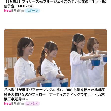
【8月8日】フィリーズvsブルージェイズのテレビ放送・ネット配
信予定｜MLB2026
17時間前
スポーツ
New
乃木坂46が書道パフォーマンスに挑む…頭から墨を被った池田瑛
紗を大越ひなのがフォロー「アーティスティックです！」＜乃木
坂工事延長中＞
17時間前
エンタメ
New