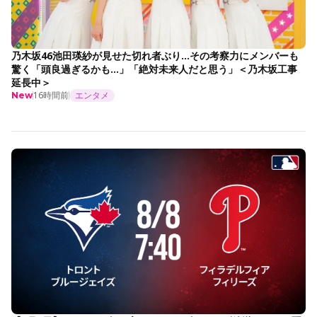
乃木坂46池田瑛紗が見せた切れ者ぶり…その考察力にメンバーも
驚く「頭良過ぎるかも…」「絶対未来人だと思う」＜乃木坂工事
延長中＞
16時間前
エンタメ
New