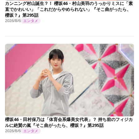
カンニング村山誕生？！ 櫻坂46・村山美羽のうっかりミスに「素
直でかわいい」「これだからやめられない」『そこ曲がったら、
櫻坂？』第295話
2026/8/6
エンタメ
櫻坂46・田村保乃は「体育会系爆美女代表」？ 持ち前のフィジカ
ルに絶賛の嵐『そこ曲がったら、櫻坂？』第295話
2026/8/6
エンタメ