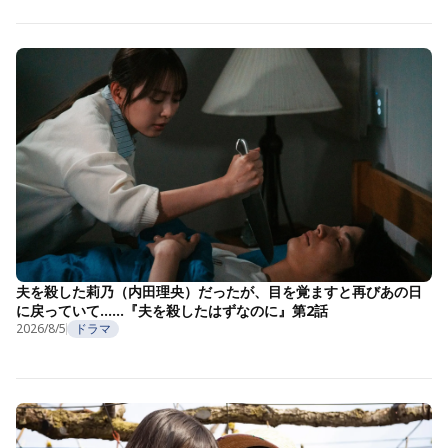
夫を殺した莉乃（内田理央）だったが、目を覚ますと再びあの日
に戻っていて……『夫を殺したはずなのに』第2話
2026/8/5
ドラマ