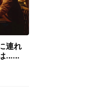
に連れ
は……