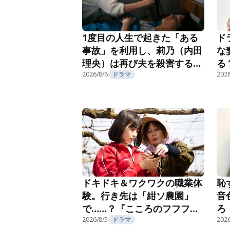
1度目の人生で起きた「ある
ド
事故」を利用し、莉乃（内田
な
理央）は再び夫を殺害する
る
『夫を殺したはずなのに』第
2026/8/6
ドラマ
紹
2026
2話
恥
ドキドキ＆ワクワクの職業体
音
験。行き先は「紺ソ農園」
ろ
で……？『こころのフフフ』
部
第4話
2026/8/5
ドラマ
2026