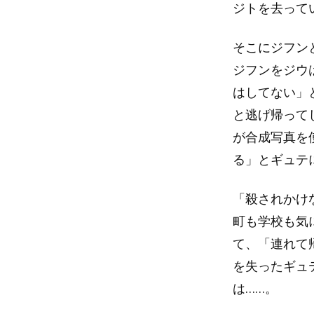
ジトを去って
そこにジフン
ジフンをジウ
はしてない」
と逃げ帰って
が合成写真を
る」とギュテ
「殺されかけ
町も学校も気
て、「連れて
を失ったギュ
は……。