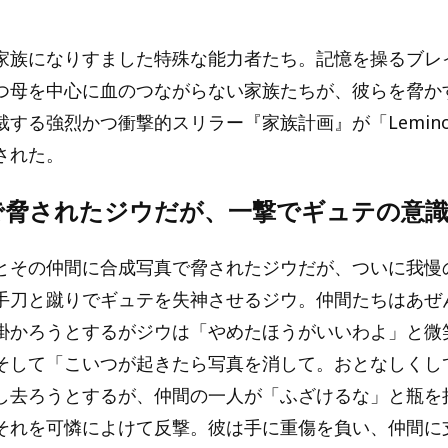
家族になりすました特殊な能力者たち。記憶を操るブレ
つ母を中心に血のつながらない家族たちが、彼らを脅か
裁する強烈かつ衝撃的スリラー『家族計画』が「Lemin
された。
で脅されたジウだが、一撃でギュテの意
とその仲間に合成写真で脅されたジウだが、ついに我慢
手刀と蹴りでギュテを失神させるジウ。仲間たちはあぜ
掛かろうとするがジウは「やめたほうがいいわよ」と微
そして「こいつが起きたら写真を消して。おとなしくし
し去ろうとするが、仲間の一人が「ふざけるな」と瓶を
それを可憐によけて反撃。彼は手に重傷を負い、仲間に