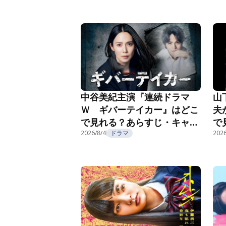
第
中谷美紀主演『連続ドラマ
山
Ｗ ギバーテイカー』はどこ
夫
で見れる？あらすじ・キャス
で
ト・配信視聴方法を紹介
2026/8/4
ドラマ
ト
2026