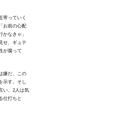
近寄っていく
「お前の心配
行かなきゃ」
見せ、ギュテ
性が腐って
は嫌だ、この
を示す。そし
言い、2人は気
る仕打ちと