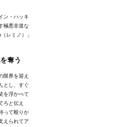
イン・ハッキ
す極悪非道な
o（レミノ）」
識を奪う
の限界を迎え
んとし、すぐ
笑を浮かべて
てろと伝え
持って殴りか
支えられてア