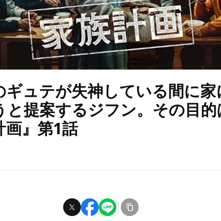
のギュテが失神している間に家
うと提案するジフン。その目的
計画』第1話