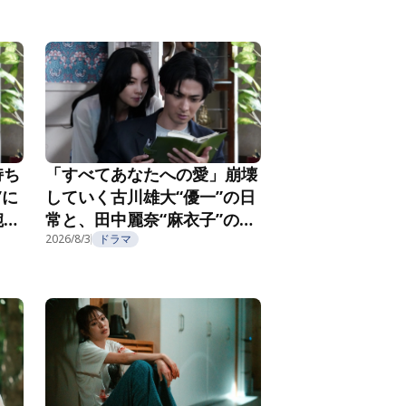
を紹介
持ち
「すべてあなたへの愛」崩壊
”に
していく古川雄大“優一”の日
腕社
常と、田中麗奈“麻衣子”の不
なる
気味な微笑み『親愛なる夫へ
2026/8/3
ドラマ
2
～完璧な妻の嘘～』第3話