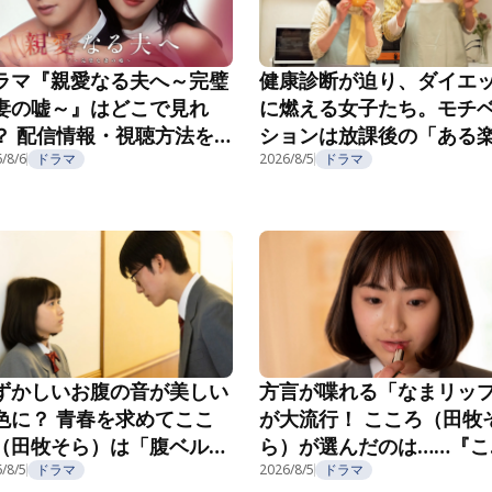
ラマ『親愛なる夫へ～完璧
健康診断が迫り、ダイエ
妻の嘘～』はどこで見れ
に燃える女子たち。モチ
？ 配信情報・視聴方法を
ションは放課後の「ある
介
/8/6
ドラマ
み」で……？『こころのフ
2026/8/5
ドラマ
フ』第5話
ずかしいお腹の音が美しい
方言が喋れる「なまリッ
色に？ 青春を求めてここ
が大流行！ こころ（田牧
（田牧そら）は「腹ベル
ら）が選んだのは……『こ
」へ！『こころのフフフ』
ろのフフフ』第2話
/8/5
ドラマ
2026/8/5
ドラマ