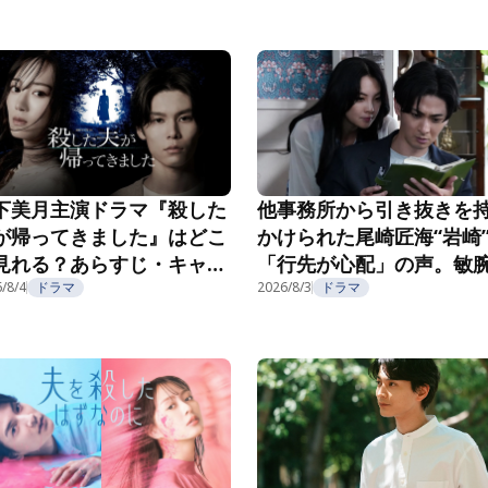
3話
下美月主演ドラマ『殺した
他事務所から引き抜きを
が帰ってきました』はどこ
かけられた尾崎匠海“岩崎
見れる？あらすじ・キャス
「行先が心配」の声。敏
・配信視聴方法を紹介
/8/4
ドラマ
長の企みにゾッ…『親愛
2026/8/3
ドラマ
夫へ～完璧な妻の嘘～』第
話