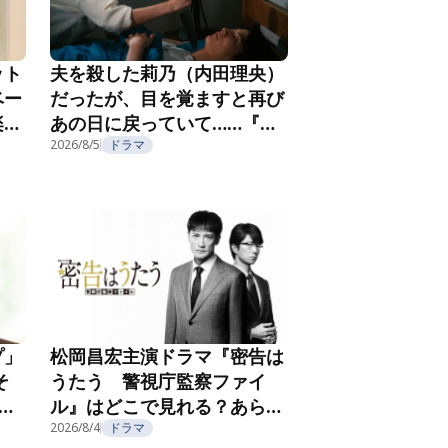
ット
夫を殺した莉乃（内田理央）
ベー
だったが、目を覚ますと再び
楽し
あの日に戻っていて……『夫
フ
を殺したはずなのに』第2話
2026/8/5
ドラマ
プ」
松岡昌宏主演ドラマ『密告は
そ
うたう 警視庁監察ファイ
こ
ル』はどこで見れる？あらす
じ・キャスト・配信視聴方法
2026/8/4
ドラマ