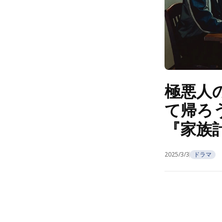
極悪人
て帰ろ
『家族
2025/3/3
ドラマ