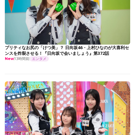
プリティなお尻の「けつ美」？ 日向坂46・上村ひなのが大喜利セ
ンスを炸裂させる！『日向坂で会いましょう』第372話
13時間前
エンタメ
New