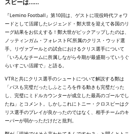
スビーは……
『Lemino Football』第10回は、ゲストに現役時代フォワ
ードとして活躍したレジェンド・鄭大世を迎えて各国のリ
ーグ結果をお伝えする！鄭大世がピックアップしたのは、
ノッティンガム・フォレストFC所属のクリス・ウッド選
手。リヴァプールとの試合におけるクリス選手について
「いろんなチームに所属しながら今期が最盛期っていうぐ
らいすごい活躍で」と語る。
VTRと共にクリス選手のシュートについて解説する鄭は
「パスも完璧だったしふところを作る動きも完璧だった
し、完璧にミドルカウンターが成立した最高のゴールでし
たね」とコメント。しかしこれにトニー・クロスビーはク
リス選手のプレイが良かったのではなく、相手チームのキ
ーパーが弱かっただけだと批判。
鄭が「現地ではそう言われてるんですか？」と聞くとトニ