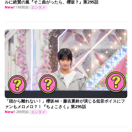
ルに絶賛の嵐『そこ曲がったら、櫻坂？』第295話
11時間前
エンタメ
New
「頭から離れない！」櫻坂46・藤吉夏鈴が演じる低音ボイスにフ
ァンもメロメロ？！『ちょこさく』第295話
12時間前
エンタメ
New