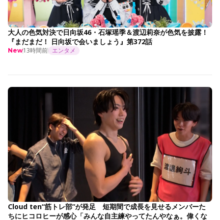
大人の色気対決で日向坂46・石塚瑶季＆渡辺莉奈が色気を披露！
『まだまだ！ 日向坂で会いましょう』第372話
13時間前
エンタメ
New
Cloud ten“筋トレ部”が発足 短期間で成長を見せるメンバーた
ちにヒコロヒーが感心「みんな自主練やってたんやなぁ。偉くな