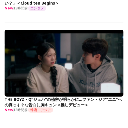
い？」＜Cloud ten Begins＞
13時間前
エンタメ
New
THE BOYZ・Q“ジェハ”の秘密が明らかに…ファン・ジア“エニ”へ
の真っすぐな告白に胸キュン＜推しデビュー＞
13時間前
韓流・アジア
New