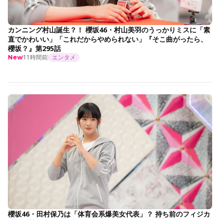
カンニング村山誕生？！ 櫻坂46・村山美羽のうっかりミスに「素
直でかわいい」「これだからやめられない」『そこ曲がったら、
櫻坂？』第295話
11時間前
エンタメ
New
櫻坂46・田村保乃は「体育会系爆美女代表」？ 持ち前のフィジカ