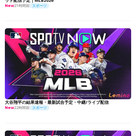
ット配信予定｜MLB2026
21時間前
スポーツ
New
大谷翔平の結果速報・最新試合予定・中継/ライブ配信
22時間前
スポーツ
New