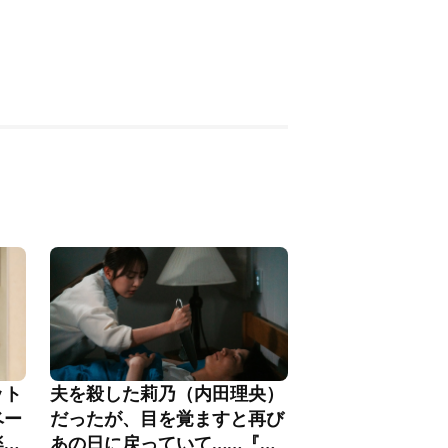
ット
夫を殺した莉乃（内田理央）
ベー
だったが、目を覚ますと再び
楽し
あの日に戻っていて……『夫