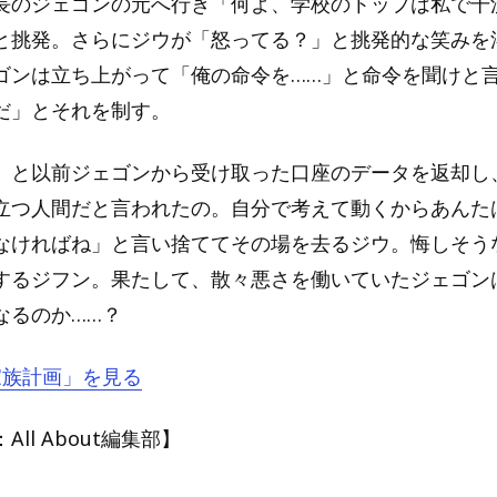
長のジェゴンの元へ行き「何よ、学校のトップは私で干
と挑発。さらにジウが「怒ってる？」と挑発的な笑みを
ゴンは立ち上がって「俺の命令を……」と命令を聞けと
だ」とそれを制す。
」と以前ジェゴンから受け取った口座のデータを返却し
立つ人間だと言われたの。自分で考えて動くからあんた
なければね」と言い捨ててその場を去るジウ。悔しそう
するジフン。果たして、散々悪さを働いていたジェゴン
なるのか……？
『家族計画」を見る
ll About編集部】