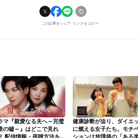
この記事をシェア
リンクをコピー
ラマ『親愛なる夫へ～完璧
健康診断が迫り、ダイエ
妻の嘘～』はどこで見れ
に燃える女子たち。モチ
？ 配信情報・視聴方法を
ションは放課後の「ある