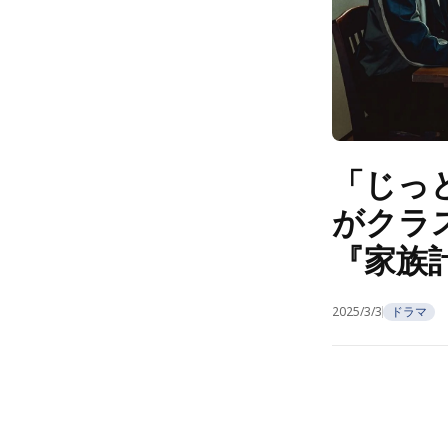
「じっ
がクラ
『家族
2025/3/3
ドラマ