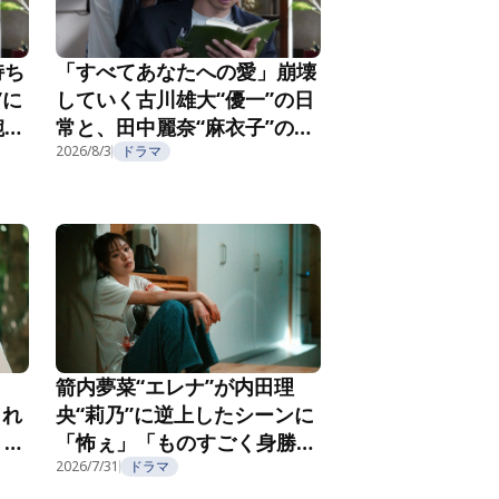
持ち
「すべてあなたへの愛」崩壊
”に
していく古川雄大“優一”の日
腕社
常と、田中麗奈“麻衣子”の不
なる
気味な微笑み『親愛なる夫へ
2026/8/3
ドラマ
2
～完璧な妻の嘘～』第3話
箭内夢菜“エレナ”が内田理
され
央“莉乃”に逆上したシーンに
」
「怖ぇ」「ものすごく身勝
聴者
手」とSNSザワつく＜夫を殺
2026/7/31
ドラマ
のに
したはずなのに＞