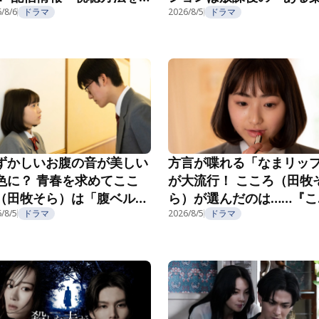
介
/8/6
ドラマ
み」で……？『こころのフ
2026/8/5
ドラマ
フ』第5話
ずかしいお腹の音が美しい
方言が喋れる「なまリッ
色に？ 青春を求めてここ
が大流行！ こころ（田牧
（田牧そら）は「腹ベル
ら）が選んだのは……『こ
」へ！『こころのフフフ』
ろのフフフ』第2話
/8/5
ドラマ
2026/8/5
ドラマ
3話