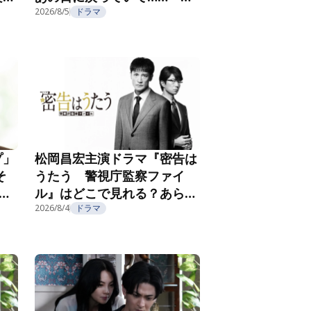
フ
を殺したはずなのに』第2話
2026/8/5
ドラマ
プ」
松岡昌宏主演ドラマ『密告は
そ
うたう 警視庁監察ファイ
こ
ル』はどこで見れる？あらす
じ・キャスト・配信視聴方法
2026/8/4
ドラマ
を紹介