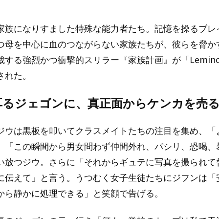
家族になりすました特殊な能力者たち。記憶を操るブレ
つ母を中心に血のつながらない家族たちが、彼らを脅か
裁する強烈かつ衝撃的スリラー『家族計画』が「Lemin
された。
耳るジェゴンに、真正面からケンカを売
ジウは黒板を叩いてクラスメイトたちの注目を集め、「
。「この瞬間から男女問わず仲間外れ、パシリ、恐喝、
い放つジウ。さらに「それからギュテに写真を撮られて
に伝えて」と言う。うつむく女子生徒たちにジフンは「
から静かに処理できる」と笑顔で告げる。