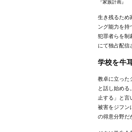
『家族計画』
生き残るため
ング能力を持
犯罪者らを制
にて独占配信
学校を牛
教卓に立った
と話し始める
止する」と言
被害をジフン
の得意分野だ