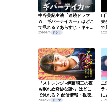
中谷美紀主演『連続ドラマ
山
Ｗ ギバーテイカー』はどこ
夫
で見れる？あらすじ・キャス
で
ト・配信視聴方法を紹介
2026/8/4
ドラマ
ト
2026
主
『ストレンジ -伊藤潤二の夜
ラ
も眠れぬ奇妙な話-』はどこ
に
で見れる？ 配信情報・視聴
情
方法を紹介
2026/8/3
ドラマ
2026