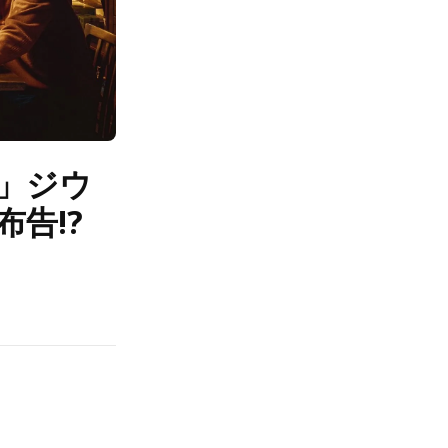
」ジウ
告!?