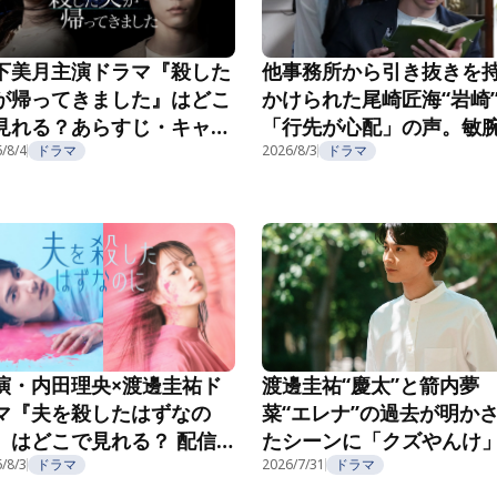
下美月主演ドラマ『殺した
他事務所から引き抜きを
が帰ってきました』はどこ
かけられた尾崎匠海“岩崎
見れる？あらすじ・キャス
「行先が心配」の声。敏
・配信視聴方法を紹介
/8/4
ドラマ
長の企みにゾッ…『親愛
2026/8/3
ドラマ
夫へ～完璧な妻の嘘～』第
話
演・内田理央×渡邊圭祐ド
渡邊圭祐“慶太”と箭内夢
マ『夫を殺したはずなの
菜“エレナ”の過去が明か
』はどこで見れる？ 配信
たシーンに「クズやんけ
報・視聴方法を紹介
「楽な方に逃げた」と視
/8/3
ドラマ
2026/7/31
ドラマ
騒然＜夫を殺したはずな