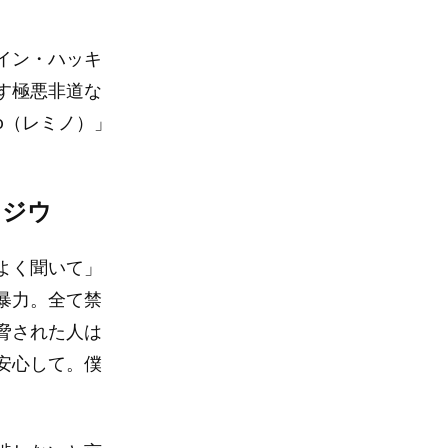
イン・ハッキ
す極悪非道な
o（レミノ）」
るジウ
よく聞いて」
暴力。全て禁
脅された人は
安心して。僕