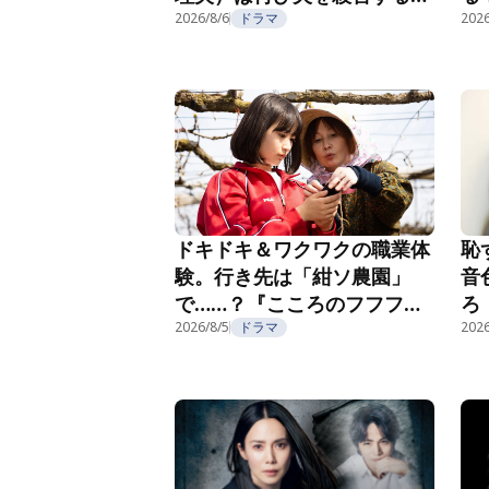
『夫を殺したはずなのに』第
2026/8/6
ドラマ
紹
2026
2話
恥
ドキドキ＆ワクワクの職業体
音
験。行き先は「紺ソ農園」
ろ
で……？『こころのフフフ』
部
第4話
2026/8/5
ドラマ
2026
第