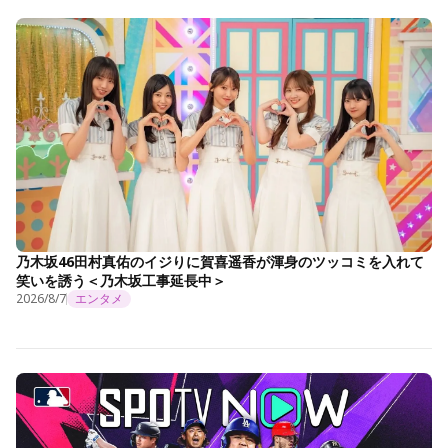
乃木坂46田村真佑のイジりに賀喜遥香が渾身のツッコミを入れて
笑いを誘う＜乃木坂工事延長中＞
2026/8/7
エンタメ