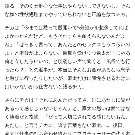
語る。そのくせ肝心な仕事はやらないしできないし、そん
な奴の性欲処理までやっていられないと正論を放つチカ。
チカは「今までは黙って股開いて5分誰かを想像してれば
よかったんだけど、もうそれすらも耐えらんないんだよ
ね」「はっきり言って、あんたとのセックスもうつらいの
よ」と本音が止まらない。衝撃を受けつつ豪太が「じゃあ
俺どうしたらいいの」と弱弱しい声で聞くと「風俗でも行
ったら？」との返事が。本当はそんなお金があるなら息子
と遊びに行ったりしたいが、豪太だけに我慢させるわけに
はいかないから仕方ないと語るチカ。
さらにチカは「それにあんただってさ、別にあたしに愛が
あるって感じじゃないじゃん」と、豪太の思いは愛ではな
く執着だと指摘。「だって大切にされてる感じないもん、
あたし」と言うチカに、返す言葉もない豪太……。後日、
豪太は仕事の打ち合わせ終わりにプロデューサーの代々木