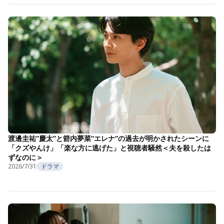
渡邊圭祐“慶太”と箭内夢菜“エレナ”の過去が明かされたシーンに
「クズやんけ」「楽な方に逃げた」と視聴者騒然＜夫を殺したは
ずなのに＞
2026/7/31
ドラマ