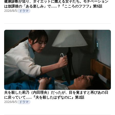
健康診断が迫り、ダイエットに燃える女子たち。モチベーション
は放課後の「ある楽しみ」で……？『こころのフフフ』第5話
2026/8/5
ドラマ
夫を殺した莉乃（内田理央）だったが、目を覚ますと再びあの日
に戻っていて……『夫を殺したはずなのに』第2話
2026/8/5
ドラマ