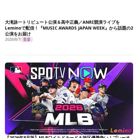
大滝詠一トリビュート公演＆高中正義／ANRI競演ライブを
Leminoで配信！『MUSIC AWARDS JAPAN WEEK』から話題の2
公演をお届け
2026/8/7
音楽
【2026年8月版】MLBワイルドカード＆地区優勝争い！プレーオ