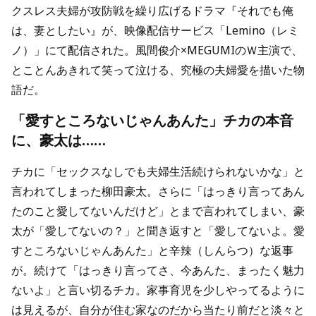
クスレス夫婦が攻防戦を繰り広げるドラマ『それでも俺
は、妻としたい』が、映像配信サービス「Lemino（レミ
ノ）」にて配信された。風間俊介×MEGUMIのＷ主演で、
とことんあきれて笑って泣ける、究極の夫婦愛を描いた物
語だ。
「愛すところないじゃんあんた」チカの本音
に、豪太は……
チカに「セックスなしでも夫婦生活続けられないかな」と
言われてしまった柳田豪太。さらに「はっきり言ってあん
たのこと愛してないんだけど」とまで言われてしまい、豪
太が「愛してないの？」と聞き返すと「愛してないよ。愛
すところないじゃんあんた」と辛辣（しんらつ）な返事
が。続けて「はっきり言ってさ、今あんた、まったく魅力
ないよ」と言い切るチカ。家事育児を少しやってるように
は見えるが、自分が住む家なのだから当たり前だと淡々と