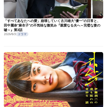
「すべてあなたへの愛」崩壊していく古川雄大“優一”の日常と、
田中麗奈“麻衣子”の不気味な微笑み『親愛なる夫へ～完璧な妻の
嘘～』第3話
2026/8/3
ドラマ