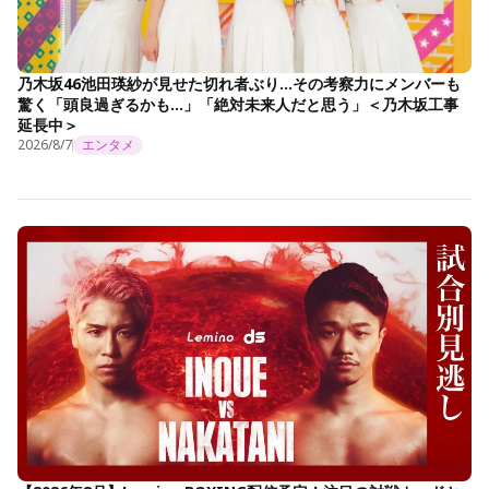
乃木坂46池田瑛紗が見せた切れ者ぶり…その考察力にメンバーも
驚く「頭良過ぎるかも…」「絶対未来人だと思う」＜乃木坂工事
延長中＞
2026/8/7
エンタメ