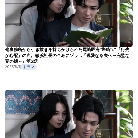
他事務所から引き抜きを持ちかけられた尾崎匠海“岩崎”に「行先
が心配」の声。敏腕社長の企みにゾッ…『親愛なる夫へ～完璧な
妻の嘘～』第2話
2026/8/3
ドラマ