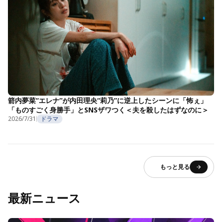
箭内夢菜“エレナ”が内田理央“莉乃”に逆上したシーンに「怖ぇ」
「ものすごく身勝手」とSNSザワつく＜夫を殺したはずなのに＞
2026/7/31
ドラマ
もっと見る
最新ニュース