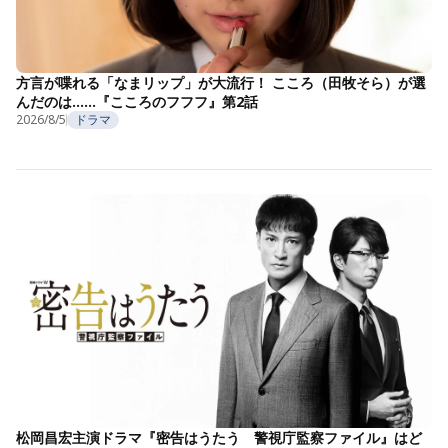
方言が喋れる「なまリップ」が大流行！ こころ（田牧そら）が選
んだのは……『こころのフフフ』第2話
2026/8/5
ドラマ
松岡昌宏主演ドラマ『密告はうたう 警視庁監察ファイル』はど