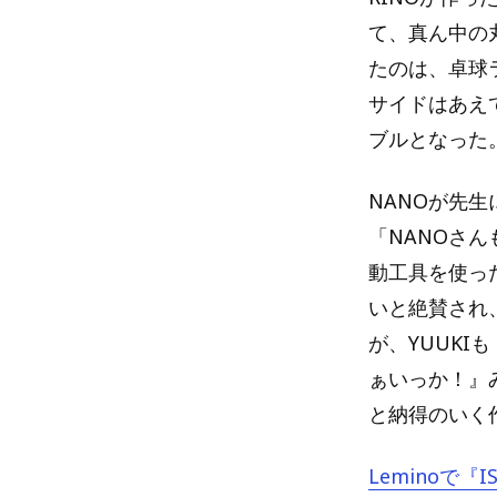
て、真ん中の
たのは、卓球
サイドはあえ
ブルとなった
NANOが先
「NANOさん
動工具を使っ
いと絶賛され
が、YUUK
ぁいっか！』
と納得のいく
Leminoで『I