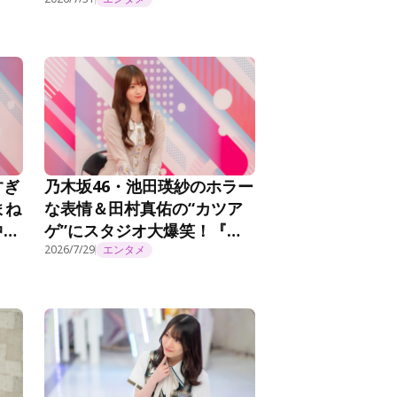
Leminoプレミアムで独占見
0
放題配信！
すぎ
乃木坂46・池田瑛紗のホラー
まね
な表情＆田村真佑の“カツア
中』
ゲ”にスタジオ大爆笑！『乃
木坂工事延長中』#572
2026/7/29
エンタメ