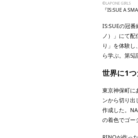
©LAPONE GIRLS
『IS:SUE A SM
IS:SUEの冠
ノ）」にて配
り」を体験し、
ら学ぶ。第5
世界に1
東京神保町に
ンから切り出
作成した。N
の着色でゴー
RINOが作