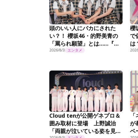
頭のいい人にバカにされた
櫻
い？！ 櫻坂46・的野美青の
で
「罵られ願望」とは……『そ
は
こ曲がったら、櫻坂？』第
2026/8/3
エンタメ
坂
2026
294話
Cloud tenが公開ゲネプロ＆
「
囲み取材に登場 上野誠治
が
「両親が泣いている姿を見た
ベ
2026/8/3
エンタメ
2026