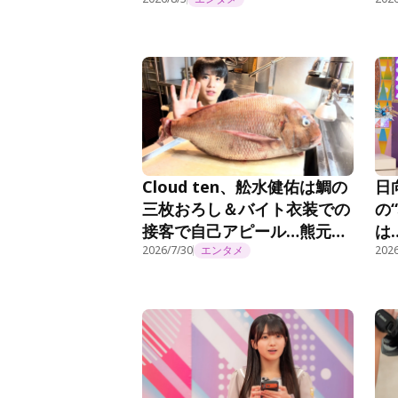
ら感極まってしまいました」
『
Cloud ten、舩水健佑は鯛の
日
三枚おろし＆バイト衣装での
の
接客で自己アピール…熊元プ
は
ロレスが「かわいい！」絶賛
2026/7/30
エンタメ
ぱ
2026
＜Cloud ten Begins＞
い