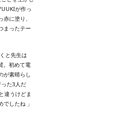
UUKIが作っ
っ赤に塗り、
つまったテー
聞くと先生は
絶賛。初めて電
のが素晴らし
った3人だ
っと違うけどま
めでしたね 」