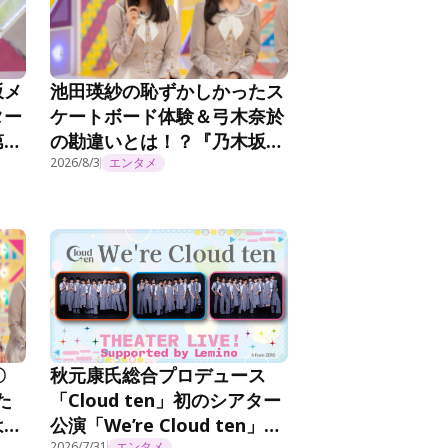
坂メ
池田瑛紗の恥ずかしかったス
ター
ケートボード体験＆弓木奈於
第
の勘違いとは！？『乃木坂工
事延長中』#570
2026/8/3
エンタメ
秋元康氏総合プロデュース
〇
「Cloud ten」初のシアター
た
公演「We’re Cloud ten」を
は…
2026/7/31
エンタメ