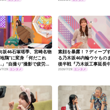
乃木坂工事延長中』#570
『乃木坂工事延長中』#57
向坂46石塚瑶季、宮崎名物
素顔を暴露！？ディープ
“地鶏”に変身「何だこれ
る乃木坂46内輪ウケもの
…」“自撮り”撮影で疲労困
後半戦『乃木坂工事延長
い＜まだまだ！日向坂で会
/7/29
エンタメ
#572
2026/7/29
エンタメ
ましょう＞