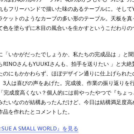
丸もフリーハンドで描いた味のあるテーブルに。そしてY
ラケットのようなカーブの多い形のテーブル。天板を真
て色を塗らずに木目の風合いを生かすというこだわりの
。
生に「いかがだったでしょうか、私たちの完成品は 」と
もRINOさんもYUUKIさんも、拍手を送りたい 」と大
たのにもかかわらず、ほぼデザイン通りに仕上げられた
、3人は喜びの声をあげた。完成後、作業の振り返りを行
Iも「完成度高くない？個人的には前やったやつで『ちょ
みたいなのが結構あったんだけど、今日は結構満足度高
作品を作れたとコメントした。
S:SUE A SMALL WORLD』を見る