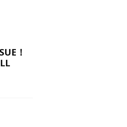
SUE！
LL