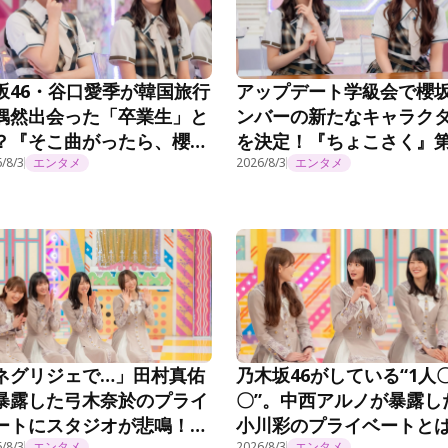
坂46・谷口愛季が韓国旅行
アップデート学級会で櫻
偶然出会った「卒業生」と
ンバーの新たなキャラク
？『そこ曲がったら、櫻
を決定！『ちょこさく』
？』第294話
/8/3
エンタメ
294話
2026/8/3
エンタメ
ネグリジェで…」田村真佑
乃木坂46がしている“1人
暴露した弓木奈於のプライ
〇”。中西アルノが暴露し
ートにスタジオが悲鳴！？
小川彩のプライベートと
/8/3
エンタメ
2026/8/3
エンタメ