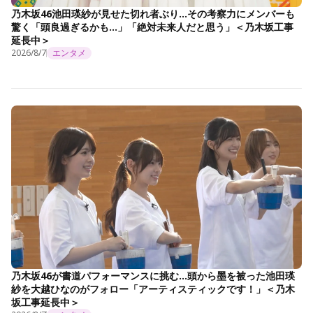
乃木坂46池田瑛紗が見せた切れ者ぶり…その考察力にメンバーも
驚く「頭良過ぎるかも…」「絶対未来人だと思う」＜乃木坂工事
延長中＞
2026/8/7
エンタメ
乃木坂46が書道パフォーマンスに挑む…頭から墨を被った池田瑛
紗を大越ひなのがフォロー「アーティスティックです！」＜乃木
坂工事延長中＞