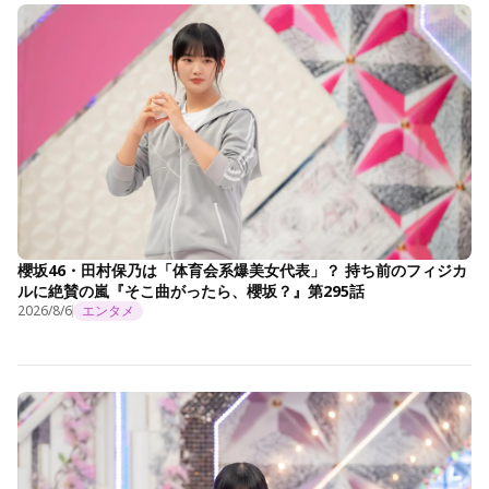
櫻坂46・田村保乃は「体育会系爆美女代表」？ 持ち前のフィジカ
ルに絶賛の嵐『そこ曲がったら、櫻坂？』第295話
2026/8/6
エンタメ