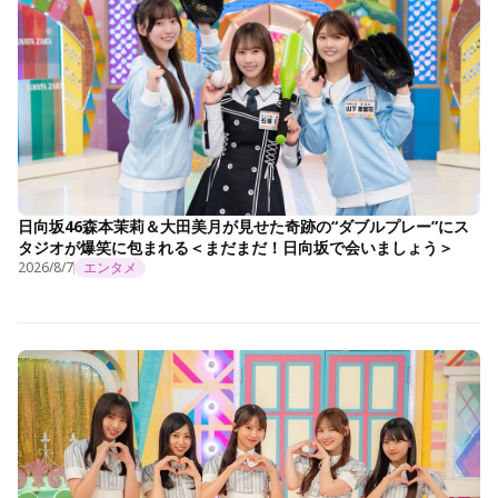
日向坂46森本茉莉＆大田美月が見せた奇跡の“ダブルプレー”にス
タジオが爆笑に包まれる＜まだまだ！日向坂で会いましょう＞
2026/8/7
エンタメ