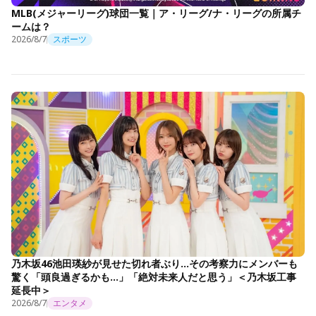
MLB(メジャーリーグ)球団一覧｜ア・リーグ/ナ・リーグの所属チ
ームは？
2026/8/7
スポーツ
乃木坂46池田瑛紗が見せた切れ者ぶり…その考察力にメンバーも
驚く「頭良過ぎるかも…」「絶対未来人だと思う」＜乃木坂工事
延長中＞
2026/8/7
エンタメ