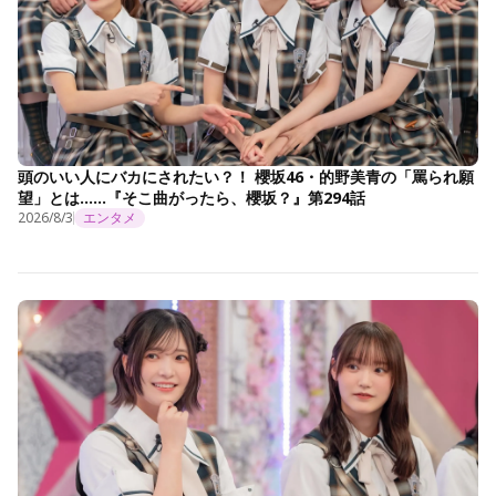
頭のいい人にバカにされたい？！ 櫻坂46・的野美青の「罵られ願
望」とは……『そこ曲がったら、櫻坂？』第294話
2026/8/3
エンタメ