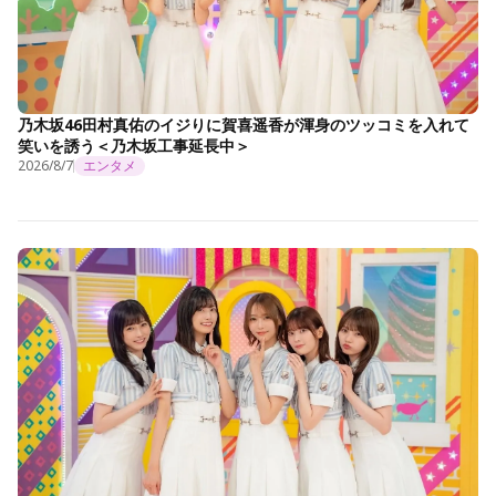
乃木坂46田村真佑のイジりに賀喜遥香が渾身のツッコミを入れて
笑いを誘う＜乃木坂工事延長中＞
2026/8/7
エンタメ