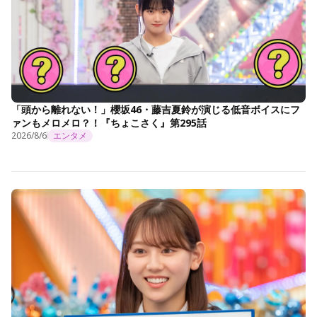
「頭から離れない！」櫻坂46・藤吉夏鈴が演じる低音ボイスにフ
ァンもメロメロ？！『ちょこさく』第295話
2026/8/6
エンタメ