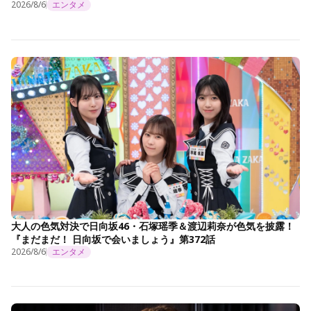
2026/8/6
エンタメ
大人の色気対決で日向坂46・石塚瑶季＆渡辺莉奈が色気を披露！
『まだまだ！ 日向坂で会いましょう』第372話
2026/8/6
エンタメ