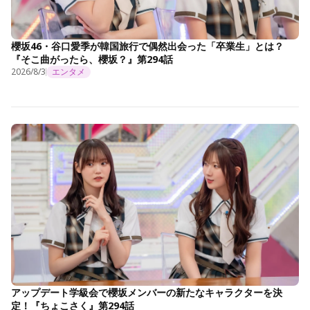
櫻坂46・谷口愛季が韓国旅行で偶然出会った「卒業生」とは？
『そこ曲がったら、櫻坂？』第294話
2026/8/3
エンタメ
アップデート学級会で櫻坂メンバーの新たなキャラクターを決
定！『ちょこさく』第294話