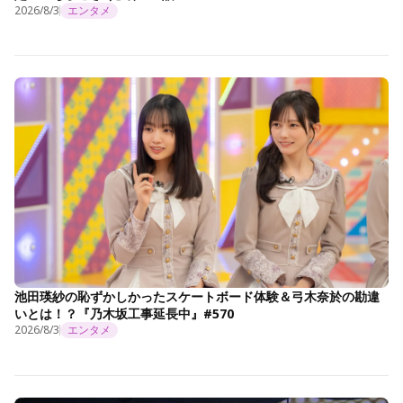
2026/8/3
エンタメ
池田瑛紗の恥ずかしかったスケートボード体験＆弓木奈於の勘違
いとは！？『乃木坂工事延長中』#570
2026/8/3
エンタメ