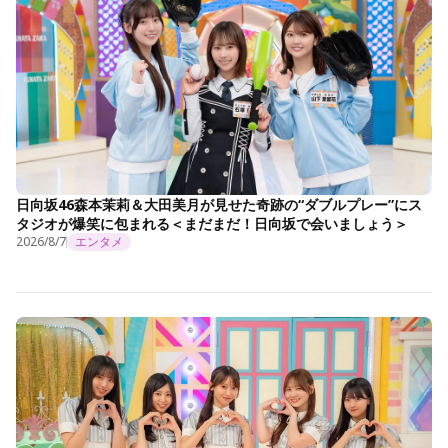
日向坂46森本茉莉＆大田美月が見せた奇跡の“ダブルプレー”にス
タジオが爆笑に包まれる＜まだまだ！日向坂で会いましょう＞
2026/8/7
エンタメ