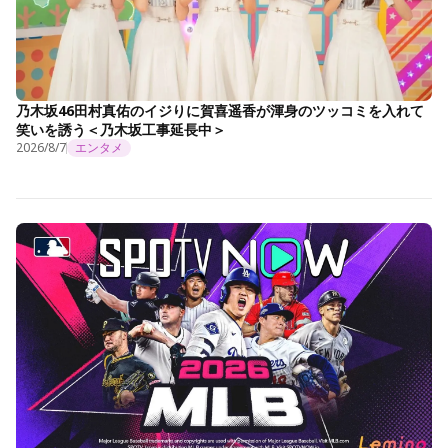
乃木坂46田村真佑のイジりに賀喜遥香が渾身のツッコミを入れて
笑いを誘う＜乃木坂工事延長中＞
2026/8/7
エンタメ