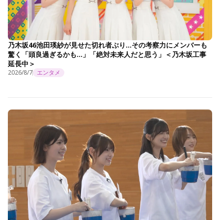
乃木坂46池田瑛紗が見せた切れ者ぶり…その考察力にメンバーも
驚く「頭良過ぎるかも…」「絶対未来人だと思う」＜乃木坂工事
延長中＞
2026/8/7
エンタメ