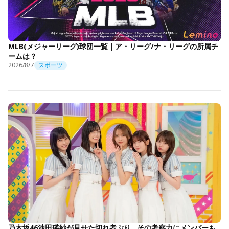
MLB(メジャーリーグ)球団一覧｜ア・リーグ/ナ・リーグの所属チ
ームは？
2026/8/7
スポーツ
乃木坂46池田瑛紗が見せた切れ者ぶり…その考察力にメンバーも