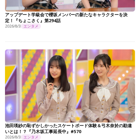
アップデート学級会で櫻坂メンバーの新たなキャラクターを決
定！『ちょこさく』第294話
2026/8/3
エンタメ
池田瑛紗の恥ずかしかったスケートボード体験＆弓木奈於の勘違
いとは！？『乃木坂工事延長中』#570
2026/8/3
エンタメ