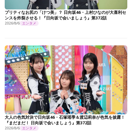
プリティなお尻の「けつ美」？ 日向坂46・上村ひなのが大喜利セ
ンスを炸裂させる！『日向坂で会いましょう』第372話
2026/8/6
エンタメ
大人の色気対決で日向坂46・石塚瑶季＆渡辺莉奈が色気を披露！
『まだまだ！ 日向坂で会いましょう』第372話
2026/8/6
エンタメ