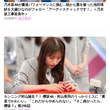
乃木坂46が書道パフォーマンスに挑む…頭から墨を被った池田瑛
紗を大越ひなのがフォロー「アーティスティックです！」＜乃木
坂工事延長中＞
2026/8/7
エンタメ
カンニング村山誕生？！ 櫻坂46・村山美羽のうっかりミスに「素
直でかわいい」「これだからやめられない」『そこ曲がったら、
櫻坂？』第295話