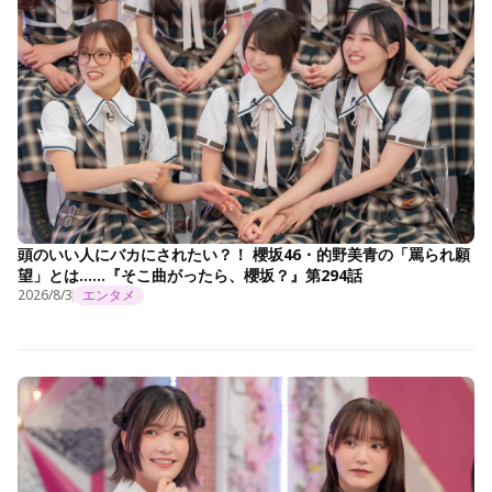
頭のいい人にバカにされたい？！ 櫻坂46・的野美青の「罵られ願
望」とは……『そこ曲がったら、櫻坂？』第294話
2026/8/3
エンタメ