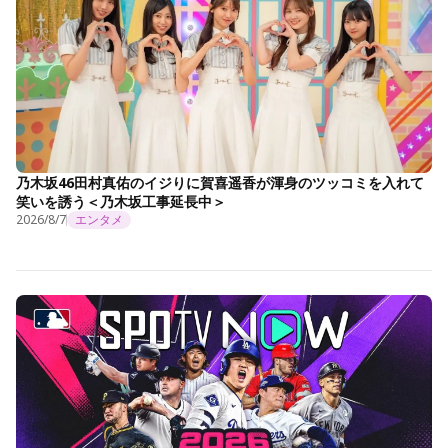
乃木坂46田村真佑のイジりに賀喜遥香が渾身のツッコミを入れて
笑いを誘う＜乃木坂工事延長中＞
2026/8/7
エンタメ