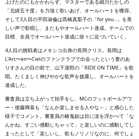
上げたのにもかかわらず、マスターである細川たかしの
「北緯五十度」を力強く歌いあげ、オールハートを獲得。
そして3人目の平田淑倫は髙橋真梨子の「for you…」を美
しい声で歌唱し、またもやオールハート達成。チームでの
目標、全員でオールハート達成に徐々に近づいていく。
4人目の挑戦者はメキシコ出身の長岡クリス。長岡は
L'Arc〜en〜Cielのファンクラブで出会ったという妻のあ
りすさんの目の前で、山下達郎の「RIDE ON TIME」を歌
唱。たくましく伸びやかな歌声を披露し、オールハートを
達成した。
審査員は立ち上がって拍手をし、MCのフットボールアワ
ー・後藤輝基も「なんか楽しませる人やな～」と感心した
様子でコメント。審査員の椿鬼奴は目に涙を浮かべて「な
んかね、すごい感動しちゃって」と楽しいのに感動してし
まったとして「楽しいし、歌もノリノリなのに、何でしょ