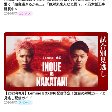
驚く「頭良過ぎるかも…」「絶対未来人だと思う」＜乃木坂工事
延長中＞
2026/8/7
エンタメ
【2026年8月】Lemino BOXING配信予定！注目の対戦カードと
見逃し配信ガイド
2026/8/7
スポーツ