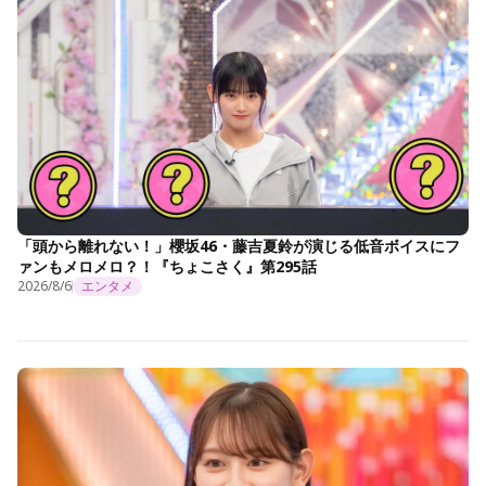
「頭から離れない！」櫻坂46・藤吉夏鈴が演じる低音ボイスにフ
ァンもメロメロ？！『ちょこさく』第295話
2026/8/6
エンタメ