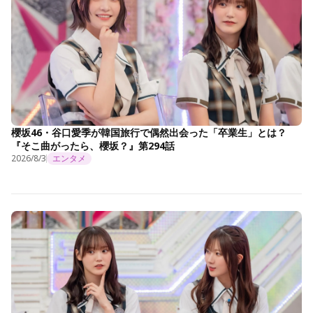
櫻坂46・谷口愛季が韓国旅行で偶然出会った「卒業生」とは？
『そこ曲がったら、櫻坂？』第294話
2026/8/3
エンタメ