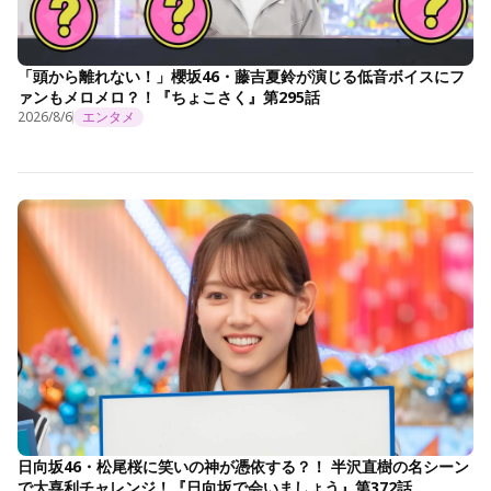
「頭から離れない！」櫻坂46・藤吉夏鈴が演じる低音ボイスにフ
ァンもメロメロ？！『ちょこさく』第295話
2026/8/6
エンタメ
日向坂46・松尾桜に笑いの神が憑依する？！ 半沢直樹の名シーン
で大喜利チャレンジ！『日向坂で会いましょう』第372話