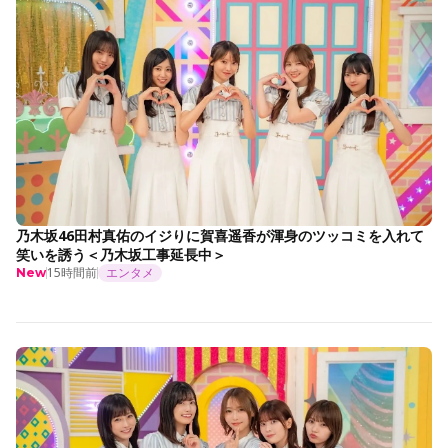
乃木坂46田村真佑のイジりに賀喜遥香が渾身のツッコミを入れて
笑いを誘う＜乃木坂工事延長中＞
15時間前
エンタメ
New