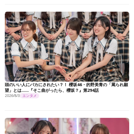
頭のいい人にバカにされたい？！ 櫻坂46・的野美青の「罵られ願
望」とは……『そこ曲がったら、櫻坂？』第294話
2026/8/3
エンタメ