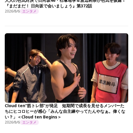
大人の色気対決で日向坂46・石塚瑶季＆渡辺莉奈が色気を披露！
『まだまだ！ 日向坂で会いましょう』第372話
2026/8/6
エンタメ
Cloud ten“筋トレ部”が発足 短期間で成長を見せるメンバーた
ちにヒコロヒーが感心「みんな自主練やってたんやなぁ。偉くな
い？」＜Cloud ten Begins＞
2026/8/6
エンタメ