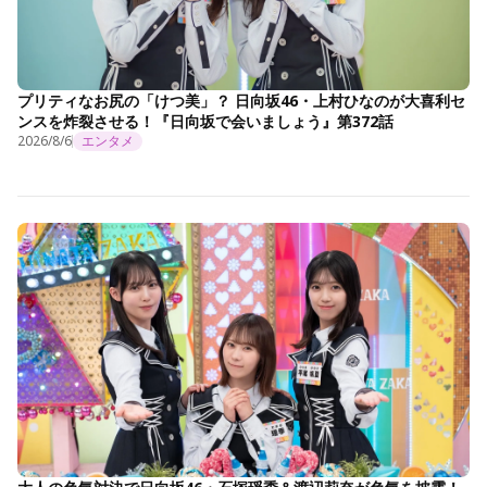
プリティなお尻の「けつ美」？ 日向坂46・上村ひなのが大喜利セ
ンスを炸裂させる！『日向坂で会いましょう』第372話
2026/8/6
エンタメ