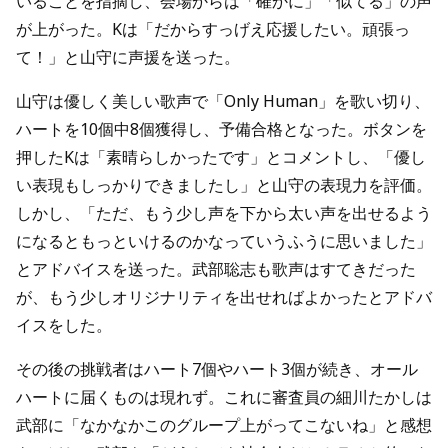
いることを指摘し、会場からは「確かに」「似てる」の声
が上がった。Kは「だからすっげえ応援したい。頑張っ
て！」と山守に声援を送った。
山守は優しく美しい歌声で「Only Human」を歌い切り、
ハートを10個中8個獲得し、予備合格となった。ボタンを
押したKは「素晴らしかったです」とコメントし、「優し
い表現もしっかりできましたし」と山守の表現力を評価。
しかし、「ただ、もう少し声を下から太い声を出せるよう
になるともっといけるのかなっていうふうに思いました」
とアドバイスを送った。武部聡志も歌声はすてきだった
が、もう少しオリジナリティを出せればよかったとアドバ
イスをした。
その後の挑戦者はハート7個やハート3個が続き、オール
ハートに届くものは現れず。これに審査員の細川たかしは
武部に「なかなかこのグループ上がってこないね」と感想