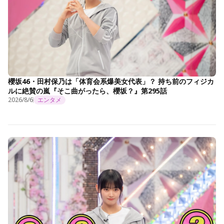
櫻坂46・田村保乃は「体育会系爆美女代表」？ 持ち前のフィジカ
ルに絶賛の嵐『そこ曲がったら、櫻坂？』第295話
2026/8/6
エンタメ