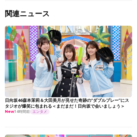
関連ニュース
日向坂46森本茉莉＆大田美月が見せた奇跡の“ダブルプレー”にス
タジオが爆笑に包まれる＜まだまだ！日向坂で会いましょう＞
14時間前
エンタメ
New