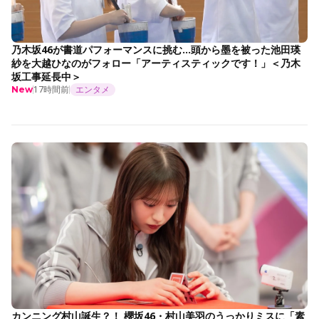
乃木坂46が書道パフォーマンスに挑む…頭から墨を被った池田瑛
紗を大越ひなのがフォロー「アーティスティックです！」＜乃木
坂工事延長中＞
17時間前
エンタメ
New
カンニング村山誕生？！ 櫻坂46・村山美羽のうっかりミスに「素