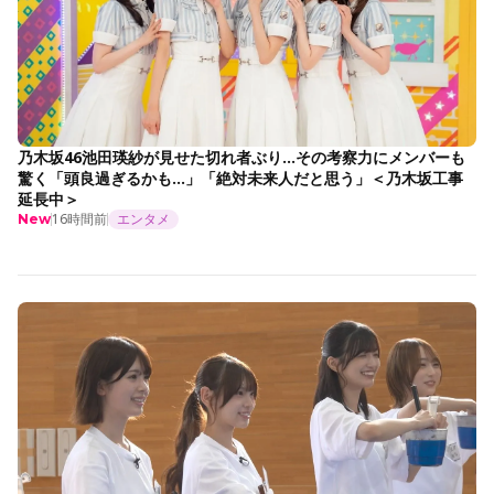
乃木坂46池田瑛紗が見せた切れ者ぶり…その考察力にメンバーも
驚く「頭良過ぎるかも…」「絶対未来人だと思う」＜乃木坂工事
延長中＞
16時間前
エンタメ
New