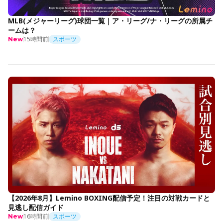
MLB(メジャーリーグ)球団一覧｜ア・リーグ/ナ・リーグの所属チ
ームは？
15時間前
スポーツ
New
【2026年8月】Lemino BOXING配信予定！注目の対戦カードと
見逃し配信ガイド
16時間前
スポーツ
New