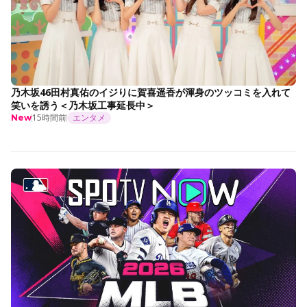
乃木坂46田村真佑のイジりに賀喜遥香が渾身のツッコミを入れて
笑いを誘う＜乃木坂工事延長中＞
15時間前
エンタメ
New