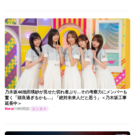
乃木坂46池田瑛紗が見せた切れ者ぶり…その考察力にメンバーも
驚く「頭良過ぎるかも…」「絶対未来人だと思う」＜乃木坂工事
延長中＞
16時間前
エンタメ
New