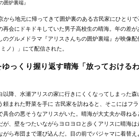
の囲炉裏端』
東京から地元に帰ってきて囲炉裏のある古民家にひとりで
の再会にドキドキしていた男子高校生の晴海。年の差が
しのグルメドラマ『アリスさんちの囲炉裏端』が映像配
（レミノ）」にて配信された。
をゆっくり握り返す晴海「放っておける
白以降、水瀬アリスの家に行きにくくなってしまった森
う頼まれた野菜を手に 古民家を訪ねると、そこにはフ
で具合の悪そうなアリスがいた。晴海が大丈夫か尋ねる
だが、壁をつたいながらヨロヨロと歩くアリスに晴海は
ながら布団まで運び込んだ。目の前でパジャマに着替え