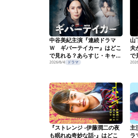
中谷美紀主演『連続ドラマ
山
Ｗ ギバーテイカー』はどこ
夫
で見れる？あらすじ・キャス
で
ト・配信視聴方法を紹介
2026/8/4
ドラマ
ト
2026
主
『ストレンジ -伊藤潤二の夜
ラ
も眠れぬ奇妙な話-』はどこ