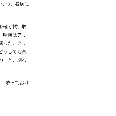
しつつ、看病に
を軽く拭い取
。晴海はアリ
蘇った。アリ
どうしても言
ね」と、別れ
……放っておけ