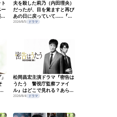
ット
夫を殺した莉乃（内田理央）
ベー
だったが、目を覚ますと再び
楽し
あの日に戻っていて……『夫
フ
を殺したはずなのに』第2話
2026/8/5
ドラマ
プ」
松岡昌宏主演ドラマ『密告は
そ
うたう 警視庁監察ファイ
こ
ル』はどこで見れる？あらす
じ・キャスト・配信視聴方法
2026/8/4
ドラマ
を紹介