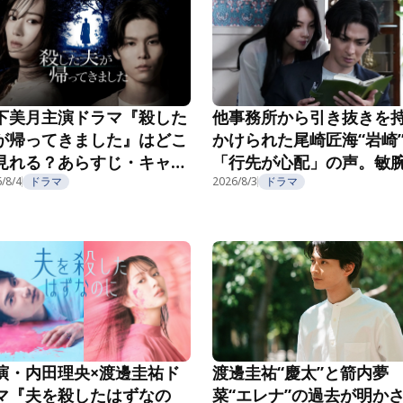
下美月主演ドラマ『殺した
他事務所から引き抜きを
が帰ってきました』はどこ
かけられた尾崎匠海“岩崎
見れる？あらすじ・キャス
「行先が心配」の声。敏
・配信視聴方法を紹介
/8/4
ドラマ
長の企みにゾッ…『親愛
2026/8/3
ドラマ
夫へ～完璧な妻の嘘～』第
話
演・内田理央×渡邊圭祐ド
渡邊圭祐“慶太”と箭内夢
マ『夫を殺したはずなの
菜“エレナ”の過去が明か