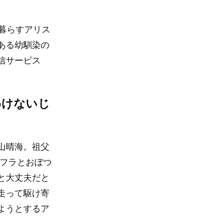
暮らすアリス
ある幼馴染の
信サービス
わけないじ
山晴海。祖父
ラフラとおぼつ
と大丈夫だと
走って駆け寄
ようとするア