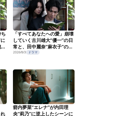
持ち
「すべてあなたへの愛」崩壊
”に
していく古川雄大“優一”の日
腕社
常と、田中麗奈“麻衣子”の不
なる
気味な微笑み『親愛なる夫へ
2026/8/3
ドラマ
2
～完璧な妻の嘘～』第3話
箭内夢菜“エレナ”が内田理
され
央“莉乃”に逆上したシーンに