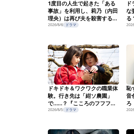
1度目の人生で起きた「ある
ド
事故」を利用し、莉乃（内田
な
理央）は再び夫を殺害する
る
『夫を殺したはずなのに』第
2026/8/6
ドラマ
紹
2026
2話
恥
ドキドキ＆ワクワクの職業体
音
験。行き先は「紺ソ農園」
ろ
で……？『こころのフフフ』
部
第4話
2026/8/5
ドラマ
2026
第