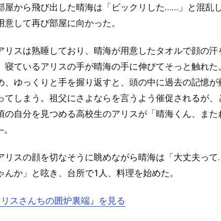
部屋から飛び出した晴海は「ビックリした……」と混乱
用意して再び部屋に向かった。
アリスは熟睡しており、晴海が用意したタオルで顔の汗
、寝ているアリスの手が晴海の手に伸びてそっと触れた
め、ゆっくりと手を握り返すと、頭の中に過去の記憶が
ってしまう。祖父にさよならを言うよう催促されるが、
頃の自分を見つめる高校生のアリスが「晴海くん、また
─。
アリスの顔を切なそうに眺めながら晴海は「大丈夫って
ゃんか」と呟き、台所で1人、料理を始めた。
『アリスさんちの囲炉裏端』を見る