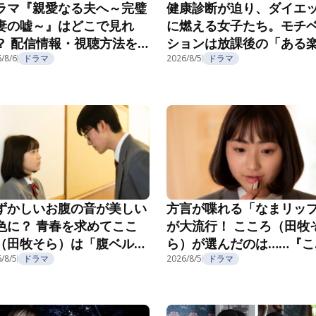
ラマ『親愛なる夫へ～完璧
健康診断が迫り、ダイエ
妻の嘘～』はどこで見れ
に燃える女子たち。モチ
？ 配信情報・視聴方法を
ションは放課後の「ある
介
/8/6
ドラマ
み」で……？『こころのフ
2026/8/5
ドラマ
フ』第5話
ずかしいお腹の音が美しい
方言が喋れる「なまリッ
色に？ 青春を求めてここ
が大流行！ こころ（田牧
（田牧そら）は「腹ベル
ら）が選んだのは……『こ
」へ！『こころのフフフ』
ろのフフフ』第2話
/8/5
ドラマ
2026/8/5
ドラマ
3話