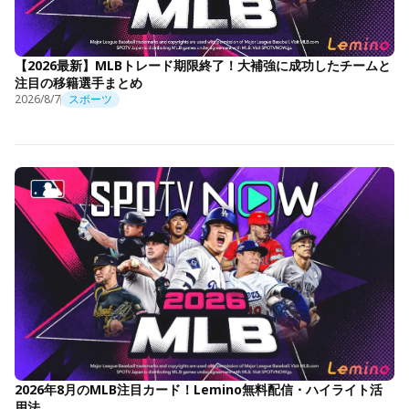
【2026最新】MLBトレード期限終了！大補強に成功したチームと
注目の移籍選手まとめ
2026/8/7
スポーツ
2026年8月のMLB注目カード！Lemino無料配信・ハイライト活
用法