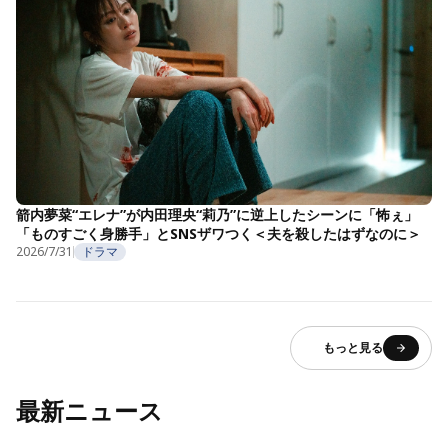
箭内夢菜“エレナ”が内田理央“莉乃”に逆上したシーンに「怖ぇ」
「ものすごく身勝手」とSNSザワつく＜夫を殺したはずなのに＞
2026/7/31
ドラマ
もっと見る
最新ニュース