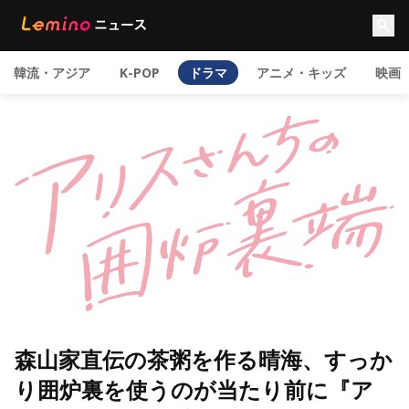
韓流・アジア
K-POP
ドラマ
アニメ・キッズ
映画
森山家直伝の茶粥を作る晴海、すっか
り囲炉裏を使うのが当たり前に『ア