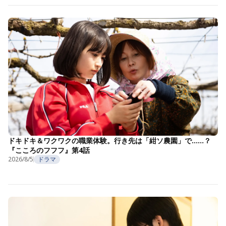
ドキドキ＆ワクワクの職業体験。行き先は「紺ソ農園」で……？
『こころのフフフ』第4話
2026/8/5
ドラマ