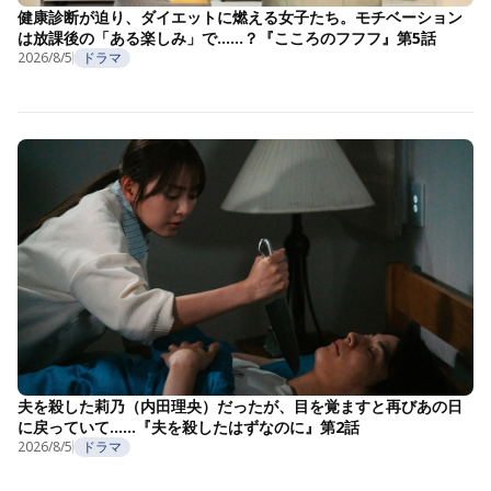
健康診断が迫り、ダイエットに燃える女子たち。モチベーション
は放課後の「ある楽しみ」で……？『こころのフフフ』第5話
2026/8/5
ドラマ
夫を殺した莉乃（内田理央）だったが、目を覚ますと再びあの日
に戻っていて……『夫を殺したはずなのに』第2話
2026/8/5
ドラマ