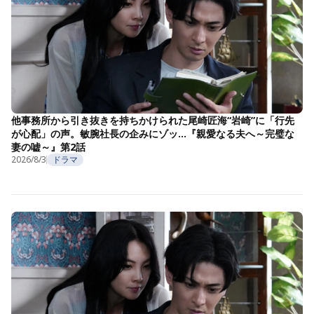
他事務所から引き抜きを持ちかけられた尾崎匠海“岩崎”に「行先
が心配」の声。敏腕社長の企みにゾッ…『親愛なる夫へ～完璧な
妻の嘘～』第2話
2026/8/3
ドラマ