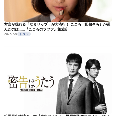
方言が喋れる「なまリップ」が大流行！ こころ（田牧そら）が選
んだのは……『こころのフフフ』第2話
2026/8/5
ドラマ