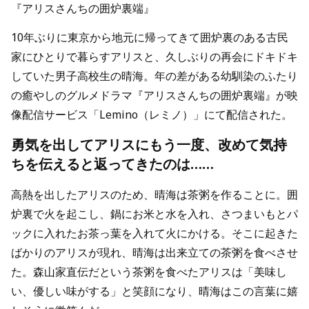
『アリスさんちの囲炉裏端』
10年ぶりに東京から地元に帰ってきて囲炉裏のある古民
家にひとりで暮らすアリスと、久しぶりの再会にドキドキ
していた男子高校生の晴海。年の差がある幼馴染のふたり
の癒やしのグルメドラマ『アリスさんちの囲炉裏端』が映
像配信サービス「Lemino（レミノ）」にて配信された。
勇気を出してアリスにもう一度、改めて気持
ちを伝えると返ってきたのは……
高熱を出したアリスのため、晴海は茶粥を作ることに。囲
炉裏で火を起こし、鍋にお米と水を入れ、さつまいもとパ
ックに入れたお茶っ葉を入れて火にかける。そこに起きた
ばかりのアリスが現れ、晴海は出来立ての茶粥を食べさせ
た。森山家直伝だという茶粥を食べたアリスは「美味し
い、優しい味がする」と笑顔になり、晴海はこの言葉に嬉