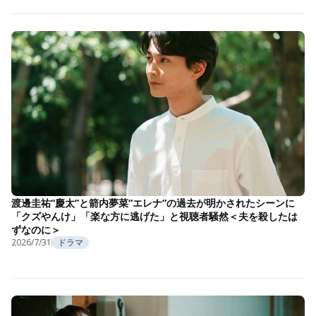
渡邊圭祐“慶太”と箭内夢菜“エレナ”の過去が明かされたシーンに
「クズやんけ」「楽な方に逃げた」と視聴者騒然＜夫を殺したは
ずなのに＞
2026/7/31
ドラマ