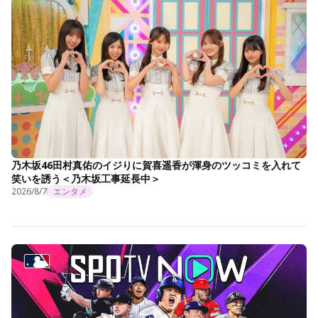
乃木坂46田村真佑のイジりに賀喜遥香が渾身のツッコミを入れて
笑いを誘う＜乃木坂工事延長中＞
2026/8/7
エンタメ