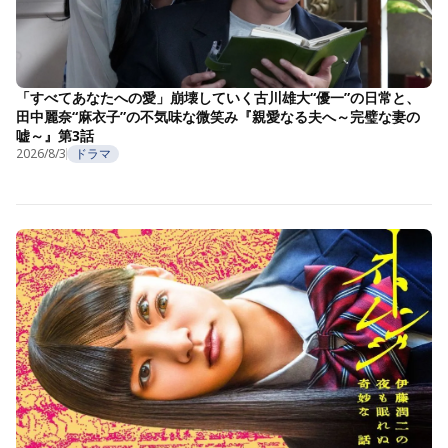
「すべてあなたへの愛」崩壊していく古川雄大“優一”の日常と、
田中麗奈“麻衣子”の不気味な微笑み『親愛なる夫へ～完璧な妻の
嘘～』第3話
2026/8/3
ドラマ