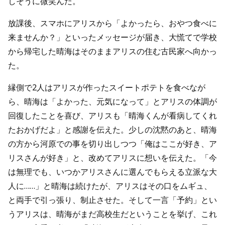
しそうに微笑んだ。
放課後、スマホにアリスから「よかったら、おやつ食べに
来ませんか？」といったメッセージが届き、大慌てで学校
から帰宅した晴海はそのままアリスの住む古民家へ向かっ
た。
縁側で2人はアリスが作ったスイートポテトを食べなが
ら、晴海は「よかった、元気になって」とアリスの体調が
回復したことを喜び、アリスも「晴海くんが看病してくれ
たおかげだよ」と感謝を伝えた。少しの沈黙のあと、晴海
の方から河原での事を切り出しつつ「俺はここが好き、ア
リスさんが好き」と、改めてアリスに想いを伝えた。「今
は無理でも、いつかアリスさんに選んでもらえる立派な大
人に……」と晴海は続けたが、アリスはその口をムギュ、
と両手で引っ張り、制止させた。そして一言「予約」とい
うアリスは、晴海がまだ高校生だということを挙げ、これ