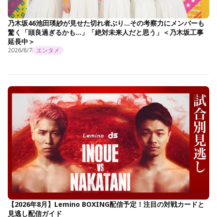
乃木坂46池田瑛紗が見せた切れ者ぶり…その考察力にメンバーも
驚く「頭良過ぎるかも…」「絶対未来人だと思う」＜乃木坂工事
延長中＞
2026/8/7
エンタメ
【2026年8月】Lemino BOXING配信予定！注目の対戦カードと
見逃し配信ガイド