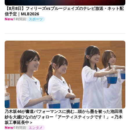
【8月8日】フィリーズvsブルージェイズのテレビ放送・ネット配
信予定｜MLB2026
1時間前
スポーツ
New
乃木坂46が書道パフォーマンスに挑む…頭から墨を被った池田瑛
紗を大越ひなのがフォロー「アーティスティックです！」＜乃木
坂工事延長中＞
1時間前
エンタメ
New