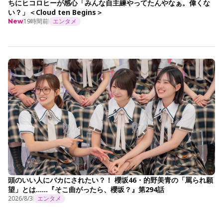
ちにヒコロヒーが感心「みんな自主練やってたんやなぁ。偉くな
い？」＜Cloud ten Begins＞
19時間前
エンタメ
New
頭のいい人にバカにされたい？！ 櫻坂46・的野美青の「罵られ願
望」とは……『そこ曲がったら、櫻坂？』第294話
2026/8/3
エンタメ