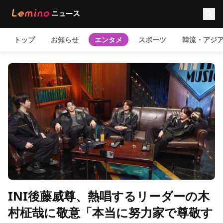
トップ
お知らせ
エンタメ
スポーツ
韓流・アジ
INI後藤威尊、熱唱するリーダーの木
村柾哉に敬意「本当に努力家で尊敬す