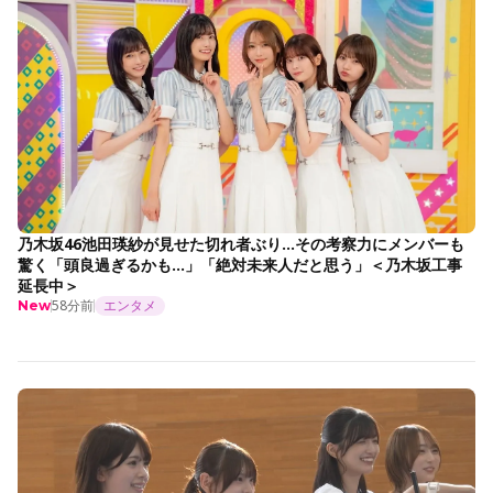
乃木坂46池田瑛紗が見せた切れ者ぶり…その考察力にメンバーも
驚く「頭良過ぎるかも…」「絶対未来人だと思う」＜乃木坂工事
延長中＞
58分前
エンタメ
New