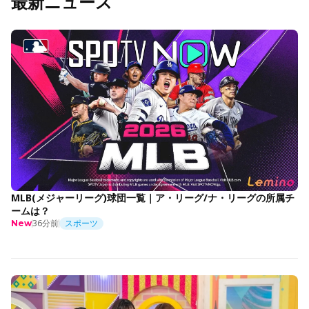
最新ニュース
MLB(メジャーリーグ)球団一覧｜ア・リーグ/ナ・リーグの所属チ
ームは？
36分前
スポーツ
New