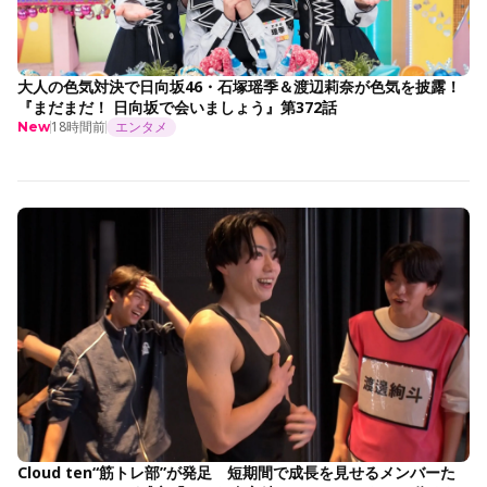
大人の色気対決で日向坂46・石塚瑶季＆渡辺莉奈が色気を披露！
『まだまだ！ 日向坂で会いましょう』第372話
18時間前
エンタメ
New
Cloud ten“筋トレ部”が発足 短期間で成長を見せるメンバーた