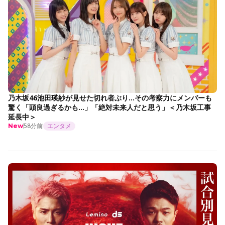
乃木坂46池田瑛紗が見せた切れ者ぶり…その考察力にメンバーも
驚く「頭良過ぎるかも…」「絶対未来人だと思う」＜乃木坂工事
延長中＞
58分前
エンタメ
New