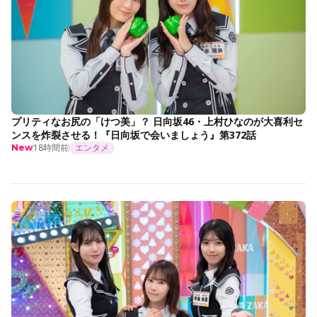
プリティなお尻の「けつ美」？ 日向坂46・上村ひなのが大喜利セ
ンスを炸裂させる！『日向坂で会いましょう』第372話
18時間前
エンタメ
New