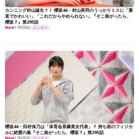
カンニング村山誕生？！ 櫻坂46・村山美羽のうっかりミスに「素
直でかわいい」「これだからやめられない」『そこ曲がったら、
櫻坂？』第295話
17時間前
エンタメ
New
櫻坂46・田村保乃は「体育会系爆美女代表」？ 持ち前のフィジカ
ルに絶賛の嵐『そこ曲がったら、櫻坂？』第295話
17時間前
エンタメ
New