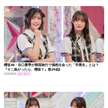
櫻坂46・谷口愛季が韓国旅行で偶然出会った「卒業生」とは？
『そこ曲がったら、櫻坂？』第294話
2026/8/3
エンタメ