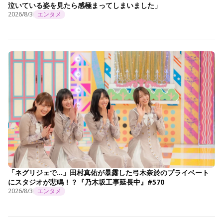
泣いている姿を見たら感極まってしまいました」
2026/8/3
エンタメ
「ネグリジェで…」田村真佑が暴露した弓木奈於のプライベート
にスタジオが悲鳴！？『乃木坂工事延長中』#570
2026/8/3
エンタメ