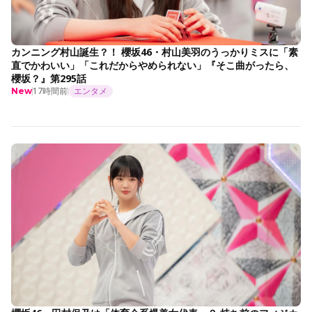
カンニング村山誕生？！ 櫻坂46・村山美羽のうっかりミスに「素
直でかわいい」「これだからやめられない」『そこ曲がったら、
櫻坂？』第295話
17時間前
エンタメ
New