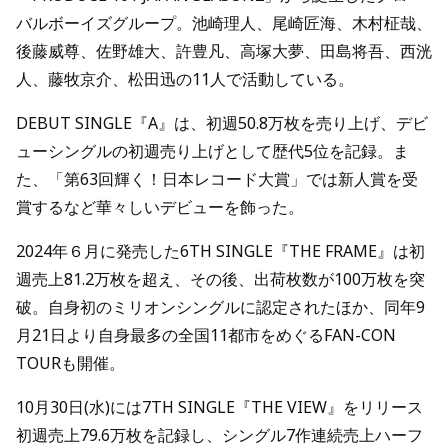
バルボーイズグループ。池崎理人、尾崎匠海、木村柾哉、
後藤威尊、佐野雄大、許豊凡、高塚大夢、田島将吾、西洸
人、藤牧京介、松田迅の11人で活動している。
DEBUT SINGLE『A』は、初週50.8万枚を売り上げ、デビ
ューシングルの初週売り上げとして歴代5位を記録。ま
た、「第63回輝く！日本レコード大賞」では新人賞を受
賞するなど華々しいデビューを飾った。
2024年６月に発売した6TH SINGLE『THE FRAME』は初
週売上81.2万枚を超え、その後、出荷枚数が100万枚を突
破。自身初のミリオンシングルに認定されたほか、同年9
月21日より自身最多の全国11都市をめぐるFAN-CON
TOURも開催。
10月30日(水)には7TH SINGLE『THE VIEW』をリリース
初週売上79.6万枚を記録し、シングル7作連続売上ハーフ