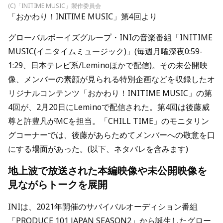
(C)「INITIME MUSIC」製作委員会
「おかわり！INITIME MUSIC」第4回より
グローバルボーイズグループ・INIの音楽番組「INITIME
MUSIC(イニタイムミュージック)」(毎週月曜深夜0:59-
1:29、日本テレビ系/Leminoほかで配信)。その未公開映
像、メンバーの素顔が見られる特別企画などを収録したオ
リジナルコンテンツ「おかわり！INITIME MUSIC」の第
4回が、2月20日にLeminoで配信された。第4回は後藤威
尊と許豊凡がMCを担当。「CHILL TIME」のモニタリン
グコーナーでは、後藤があらためてメンバーへの敬意を口
にする場面があった。(以下、ネタバレを含みます)
地上波で放送された本編映像や未公開映像を
見ながらトークを展開
INIは、2021年開催のサバイバルオーディション番組
「PRODUCE 101 JAPAN SEASON2」から誕生したグロー