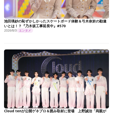
池田瑛紗の恥ずかしかったスケートボード体験＆弓木奈於の勘違
いとは！？『乃木坂工事延長中』#570
2026/8/3
エンタメ
Cloud tenが公開ゲネプロ＆囲み取材に登場 上野誠治「両親が