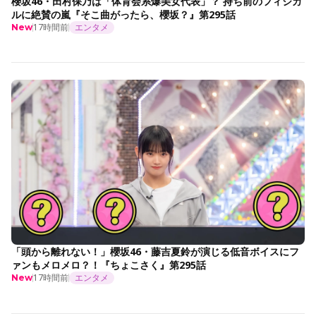
櫻坂46・田村保乃は「体育会系爆美女代表」？ 持ち前のフィジカ
ルに絶賛の嵐『そこ曲がったら、櫻坂？』第295話
17時間前
エンタメ
New
「頭から離れない！」櫻坂46・藤吉夏鈴が演じる低音ボイスにフ
ァンもメロメロ？！『ちょこさく』第295話
17時間前
エンタメ
New