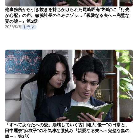
他事務所から引き抜きを持ちかけられた尾崎匠海“岩崎”に「行先
が心配」の声。敏腕社長の企みにゾッ…『親愛なる夫へ～完璧な
妻の嘘～』第2話
2026/8/3
ドラマ
「すべてあなたへの愛」崩壊していく古川雄大“優一”の日常と、
田中麗奈“麻衣子”の不気味な微笑み『親愛なる夫へ～完璧な妻の
嘘～』第3話