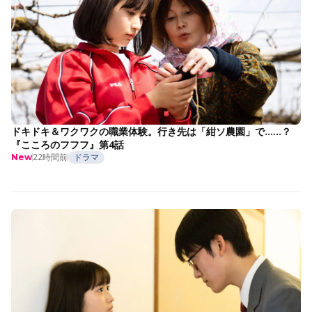
ドキドキ＆ワクワクの職業体験。行き先は「紺ソ農園」で……？
『こころのフフフ』第4話
22時間前
ドラマ
New