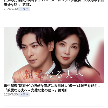
奇妙な話-』第1話
2026/7/30
ドラマ
田中麗奈“麻衣子”の強烈な束縛に古川雄大“優一”は限界を迎え…
『親愛なる夫へ～完璧な妻の嘘～』第1話
2026/7/30
ドラマ