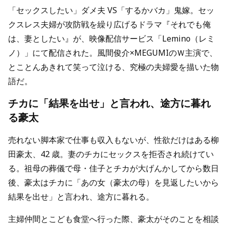
「セックスしたい」ダメ夫 VS「するかバカ」鬼嫁。セッ
クスレス夫婦が攻防戦を繰り広げるドラマ『それでも俺
は、妻としたい』が、映像配信サービス「Lemino（レミ
ノ）」にて配信された。風間俊介×MEGUMIのＷ主演で、
とことんあきれて笑って泣ける、究極の夫婦愛を描いた物
語だ。
チカに「結果を出せ」と言われ、途方に暮れ
る豪太
売れない脚本家で仕事も収入もないが、性欲だけはある柳
田豪太、42 歳。妻のチカにセックスを拒否され続けてい
る。祖母の葬儀で母・佳子とチカが大げんかしてから数日
後、豪太はチカに「あの女（豪太の母）を見返したいから
結果を出せ」と言われ、途方に暮れる。
主婦仲間とこども食堂へ行った際、豪太がそのことを相談