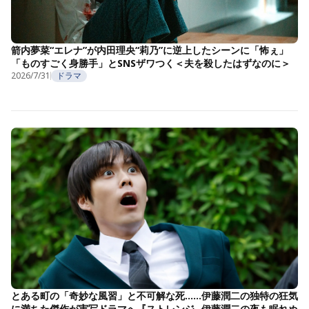
箭内夢菜“エレナ”が内田理央“莉乃”に逆上したシーンに「怖ぇ」
「ものすごく身勝手」とSNSザワつく＜夫を殺したはずなのに＞
2026/7/31
ドラマ
とある町の「奇妙な風習」と不可解な死……伊藤潤二の独特の狂気
に満ちた傑作が実写ドラマへ『ストレンジ -伊藤潤二の夜も眠れぬ