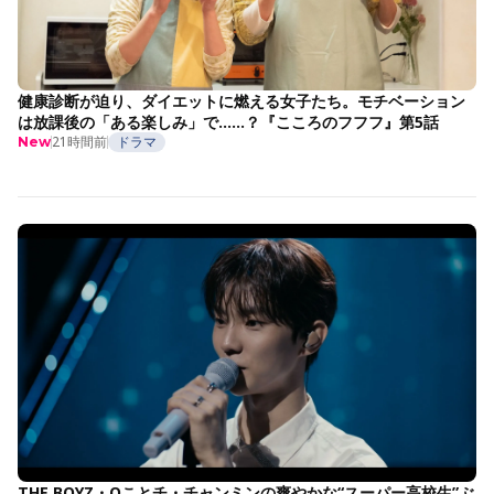
健康診断が迫り、ダイエットに燃える女子たち。モチベーション
は放課後の「ある楽しみ」で……？『こころのフフフ』第5話
21時間前
ドラマ
New
THE BOYZ・Qことチ・チャンミンの爽やかな“スーパー高校生”ぶ