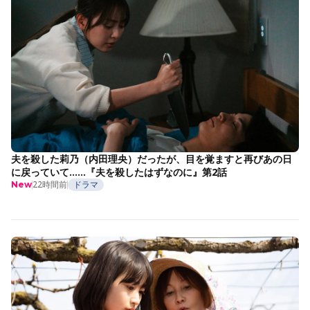
夫を殺した莉乃（内田理央）だったが、目を覚ますと再びあの日
に戻っていて……『夫を殺したはずなのに』第2話
22時間前
ドラマ
New