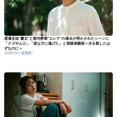
渡邊圭祐“慶太”と箭内夢菜“エレナ”の過去が明かされたシーンに
「クズやんけ」「楽な方に逃げた」と視聴者騒然＜夫を殺したは
ずなのに＞
2026/7/31
ドラマ