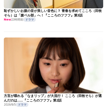
恥ずかしいお腹の音が美しい音色に？ 青春を求めてこころ（田牧
そら）は「腹ベル部」へ！『こころのフフフ』第3話
23時間前
ドラマ
New
方言が喋れる「なまリップ」が大流行！ こころ（田牧そら）が選
んだのは……『こころのフフフ』第2話
2026/8/5
ドラマ