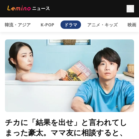
韓流・アジア
K-POP
ドラマ
アニメ・キッズ
映画
チカに「結果を出せ」と言われてし
まった豪太。ママ友に相談すると、