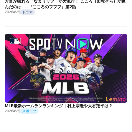
方言が喋れる「なまリップ」が大流行！ こころ（田牧そら）が選
んだのは……『こころのフフフ』第2話
2026/8/5
ドラマ
MLB最新ホームランランキング｜村上宗隆や大谷翔平は？
2026/8/5
スポーツ