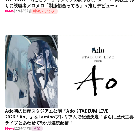
りに視聴者メロメロ「制服似合ってる」＜推しデビュー＞
22時間前
韓流・アジア
New
Ado初の日産スタジアム公演『Ado STADIUM LIVE
2026「Ao」』をLeminoプレミアムで配信決定！さらに歴代主要
ライブとあわせて5か月連続配信！
22時間前
音楽
New