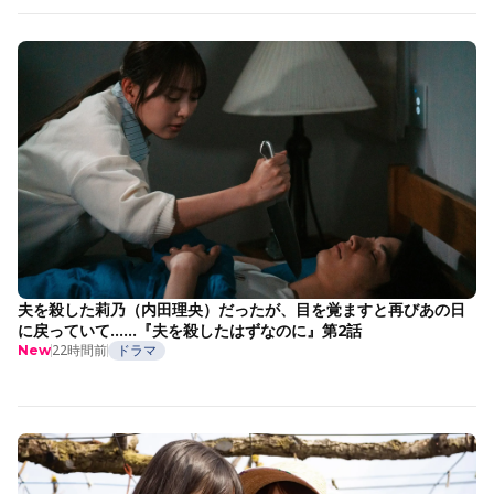
夫を殺した莉乃（内田理央）だったが、目を覚ますと再びあの日
に戻っていて……『夫を殺したはずなのに』第2話
22時間前
ドラマ
New