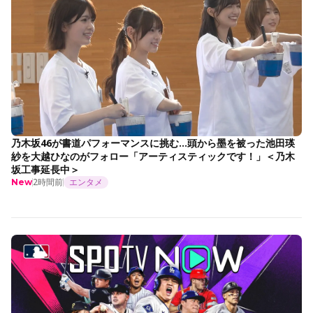
乃木坂46が書道パフォーマンスに挑む…頭から墨を被った池田瑛
紗を大越ひなのがフォロー「アーティスティックです！」＜乃木
坂工事延長中＞
2時間前
エンタメ
New