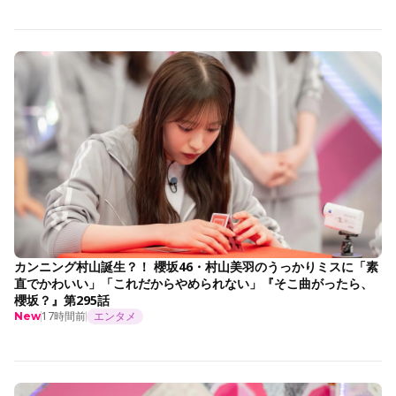
カンニング村山誕生？！ 櫻坂46・村山美羽のうっかりミスに「素
直でかわいい」「これだからやめられない」『そこ曲がったら、
櫻坂？』第295話
17時間前
エンタメ
New