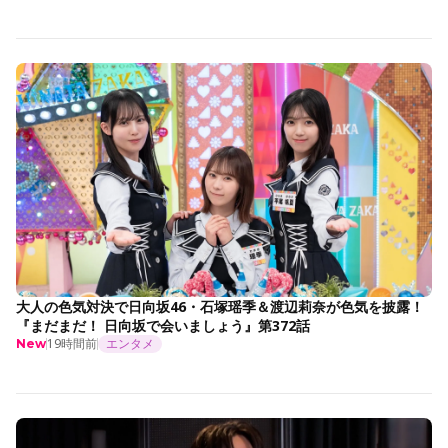
大人の色気対決で日向坂46・石塚瑶季＆渡辺莉奈が色気を披露！
『まだまだ！ 日向坂で会いましょう』第372話
19時間前
エンタメ
New