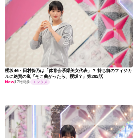
櫻坂46・田村保乃は「体育会系爆美女代表」？ 持ち前のフィジカ
ルに絶賛の嵐『そこ曲がったら、櫻坂？』第295話
17時間前
エンタメ
New