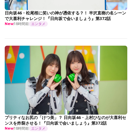
日向坂46・松尾桜に笑いの神が憑依する？！ 半沢直樹の名シーン
で大喜利チャレンジ！『日向坂で会いましょう』第372話
18時間前
エンタメ
New
プリティなお尻の「けつ美」？ 日向坂46・上村ひなのが大喜利セ
ンスを炸裂させる！『日向坂で会いましょう』第372話
18時間前
エンタメ
New