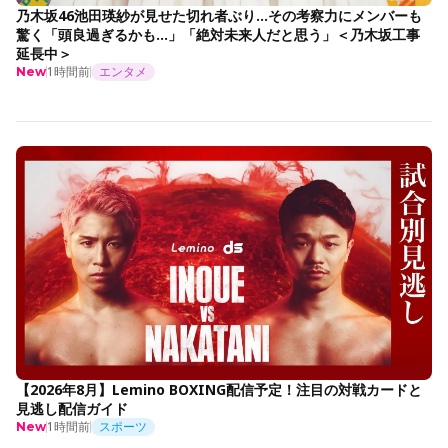
乃木坂46池田瑛紗が見せた切れ者ぶり…その考察力にメンバーも
驚く「頭良過ぎるかも…」「絶対未来人だと思う」＜乃木坂工事
延長中＞
1時間前
エンタメ
New
【2026年8月】Lemino BOXING配信予定！注目の対戦カードと
見逃し配信ガイド
1時間前
スポーツ
New