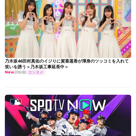
乃木坂46田村真佑のイジりに賀喜遥香が渾身のツッコミを入れて
笑いを誘う＜乃木坂工事延長中＞
20分前
エンタメ
New