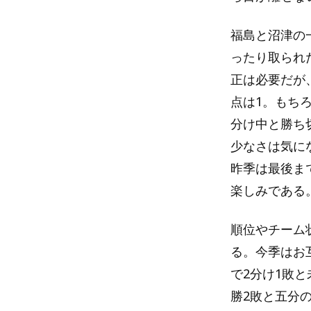
福島と沼津の
ったり取られ
正は必要だが
点は1。もち
分け中と勝ち
少なさは気に
昨季は最後ま
楽しみである
順位やチーム
る。今季はお
で2分け1敗
勝2敗と五分