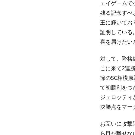
ェイゲームで
残る記念すべ
王に輝いてお
証明している
喜を届けたい
対して、降格
こに来て2連
節のSC相模
て初勝利をつ
ジェロッティ
決勝点をマー
お互いに攻撃
ら目が離せな