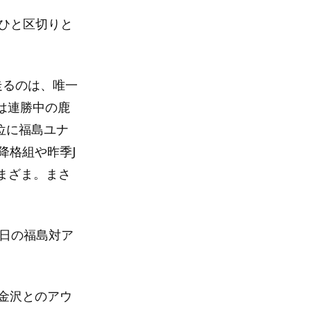
らひと区切りと
走るのは、唯一
位は連勝中の鹿
位に福島ユナ
降格組や昨季J
まざま。まさ
6日の福島対ア
ン金沢とのアウ