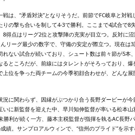
一戦は、“矛盾対決”となりそうだ。前節でFC岐阜と対戦
たりの撃ち合いを制して4-3で勝利。ここまで4試合で8
、8得点はリーグ2位と攻撃陣の充実が目立つ。反対に沼
ろんリーグ最少の数字で、守備の安定が際立つ。現在は3
切れない試合が続いており、シュート数は前々節が5本、
なるところだが、前線にはタレントがそろっており、爆
で上位を争った両チームの今季初顔合わせが、どんな展
。
状況に関わらず、因縁がぶつかり合う長野ダービーが今
互いに新監督を迎えた中、早川知伸監督が率いる松本山雅
と未勝利が続く一方、藤本主税監督が指揮を執るAC長野パ
の成績。サンプロアルウィンで、“信州のプライド”を示