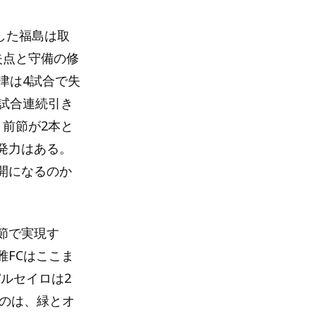
した福島は取
失点と守備の修
津は4試合で失
試合連続引き
前節が2本と
発力はある。
開になるのか
節で実現す
FCはここま
ルセイロは2
すのは、緑とオ