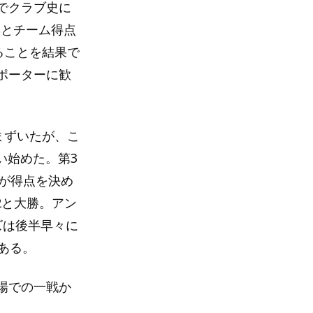
でクラブ史に
季とチーム得点
ることを結果で
ポーターに歓
まずいたが、こ
い始めた。第3
が得点を決め
2と大勝。アン
ズは後半早々に
ある。
場での一戦か