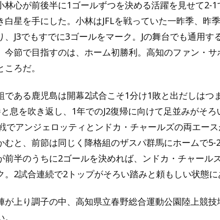
小林心が前後半に1ゴールずつを決める活躍を見せて2-1
き白星を手にした。小林はJFLを戦っていた一昨季、昨
り、J3でもすでに3ゴールをマーク。Jの舞台でも通用す
。今節で目指すのは、ホーム初勝利。高知のファン・サ
ところだ。
組である鹿児島は開幕2試合こそ1分け1敗と出だしはつ
勝と息を吹き返し、1年でのJ2復帰に向けて足並みがそろ
原戦でアンジェロッティとンドカ・チャールズの両エース
かむと、前節は同じく降格組のザスパ群馬にホームで5-
が前半のうちに2ゴールを決めれば、ンドカ・チャール
ク。2試合連続で2トップがそろい踏みと頼もしい状態に
陣が上り調子の中、高知県立春野総合運動公園陸上競技
い。