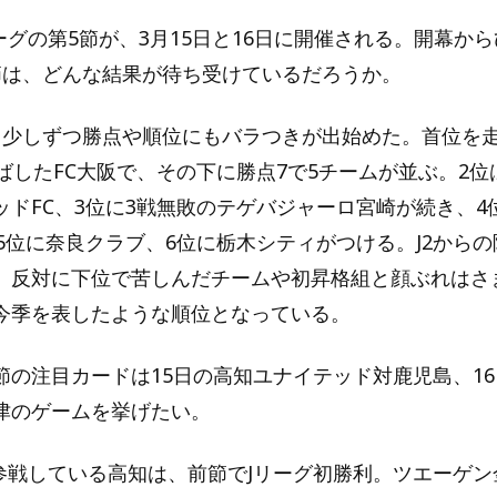
ーグの第5節が、3月15日と16日に開催される。開幕か
節は、どんな結果が待ち受けているだろうか。
て少しずつ勝点や順位にもバラつきが出始めた。首位を
伸ばしたFC大阪で、その下に勝点7で5チームが並ぶ。2
ッドFC、3位に3戦無敗のテゲバジャーロ宮崎が続き、4
5位に奈良クラブ、6位に栃木シティがつける。J2からの
、反対に下位で苦しんだチームや初昇格組と顔ぶれはさ
今季を表したような順位となっている。
節の注目カードは15日の高知ユナイテッド対鹿児島、1
津のゲームを挙げたい。
に参戦している高知は、前節でJリーグ初勝利。ツエーゲ