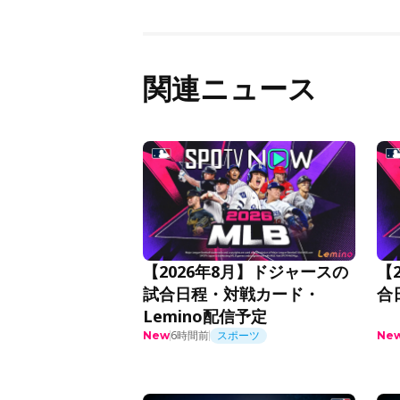
関連ニュース
【2026年8月】ドジャースの
【
試合日程・対戦カード・
合
Lemino配信予定
6時間前
スポーツ
New
Ne