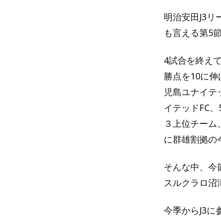
明治安田J3リ
も言える第5
4試合を終え
勝点を10に
児島ユナイテ
イテッドFC、
３上位チーム
に群雄割拠の
そんな中、今
スルクラロ沼
今季からJ3