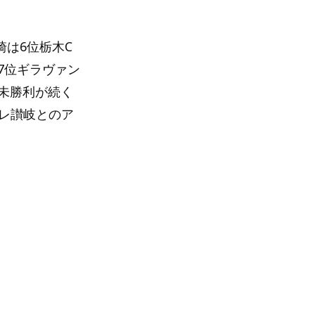
崎は6位栃木C
7位ギラヴァン
未勝利が続く
レ讃岐とのア