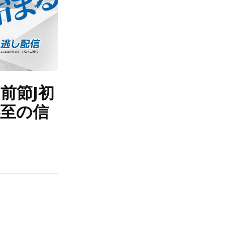
前節J初
必至の信