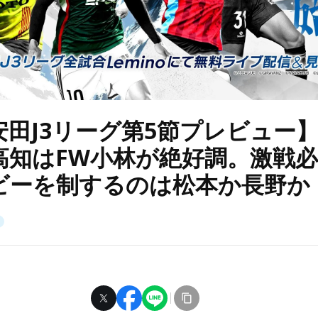
安田J3リーグ第5節プレビュー】
高知はFW小林が絶好調。激戦
ビーを制するのは松本か長野か