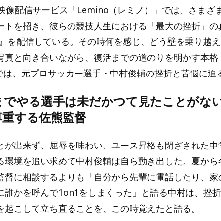
映像配信サービス「Lemino（レミノ）」では、さまざ
ートを招き、彼らの競技人生における「最大の挫折」の
rTV』を配信している。その時何を感じ、どう壁を乗り越
写真と向き合いながら、復活までの道のりを明かす本格
5では、元プロサッカー選手・中村俊輔の挫折と苦悩に迫
までやる選手は未だかつて見たことがな
尊重する佐熊監督
とが出来ず、屈辱を味わい、ユース昇格も閉ざされた中
る環境を追い求めて中村俊輔は自ら動き出した。夏から
監督に相談するよりも「自分から先輩に電話したり、家
に誰かを呼んで1on1をしまくった」と語る中村は、挫
を起こして立ち直ることを、この時覚えたと語る。