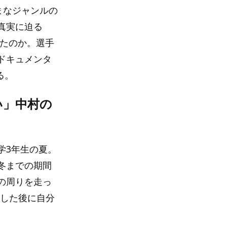
まなジャンルの
真実に迫る
えたのか。選手
ドキュメンタ
る。
い」中村の
学3年生の夏。
冬までの期間
の周りを走っ
折した後に自分