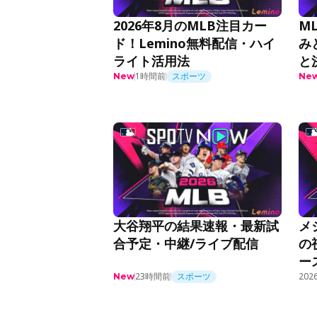
2026年8月のMLB注目カー
M
ド！Lemino無料配信・ハイ
み
ライト活用法
と
1時間前
スポーツ
New
Ne
大谷翔平の結果速報・最新試
メ
合予定・中継/ライブ配信
の
ー
23時間前
スポーツ
2026
New