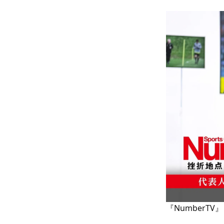
『NumberTV』