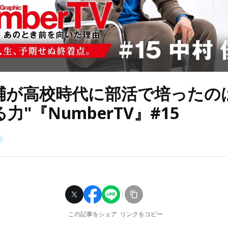
輔が高校時代に部活で培ったの
力"『NumberTV』#15
この記事をシェア
リンクをコピー