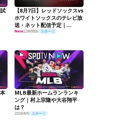
場試
【8月7日】レッドソックスvs
ホワイトソックスのテレビ放
送・ネット配信予定｜
MLB2026
22時間前
スポーツ
New
日本
MLB最新ホームランランキ
ング｜村上宗隆や大谷翔平
は？
2026/8/5
スポーツ