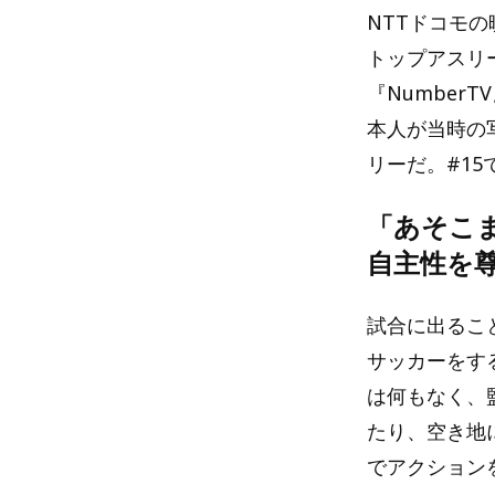
NTTドコモの
トップアスリ
『Numbe
本人が当時の
リーだ。#1
「あそこ
自主性を
試合に出るこ
サッカーをす
は何もなく、
たり、空き地
でアクション