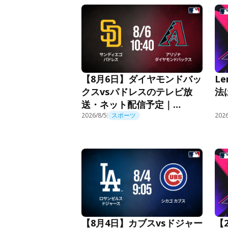
L
【8月6日】ダイヤモンドバッ
法
クスvsパドレスのテレビ放
送・ネット配信予定｜
MLB2026
2026/8/5
スポーツ
2026
【
【8月4日】カブスvsドジャー