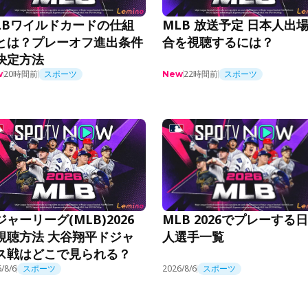
LBワイルドカードの仕組
MLB 放送予定 日本人出
とは？プレーオフ進出条件
合を視聴するには？
決定方法
20時間前
スポーツ
22時間前
スポーツ
w
New
ジャーリーグ(MLB)2026
MLB 2026でプレーする
視聴方法 大谷翔平ドジャ
人選手一覧
ス戦はどこで見られる？
/8/6
スポーツ
2026/8/6
スポーツ