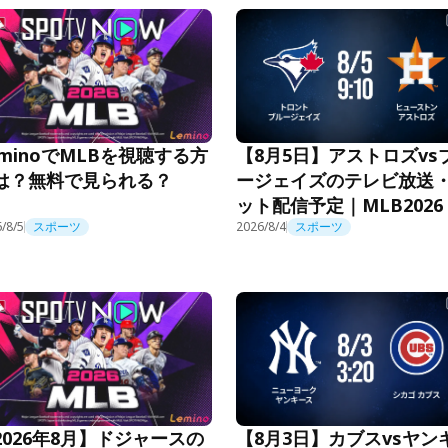
eminoでMLBを視聴する方
【8月5日】アストロズvs
は？無料で見られる？
ージェイズのテレビ放送
ット配信予定｜MLB2026
/8/5
スポーツ
2026/8/4
スポーツ
2026年8月】ドジャースの
【8月3日】カブスvsヤン