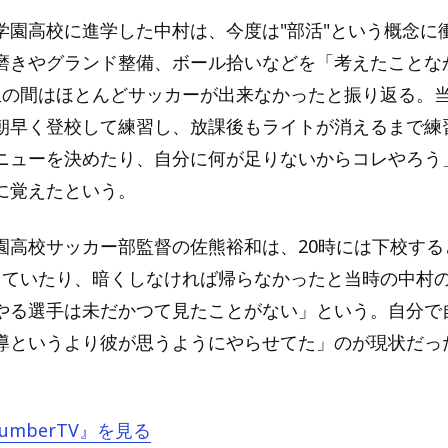
学園高校に進学した中村は、今度は"部活"という概念に
磨きやグランド整備、ボール拾いなどを「考えたことな
生の間はほとんどサッカーが出来なかったと振り返る。
朝早く登校して練習し、放課後もライトが消えるまで練
ニューを決めたり、自分に何が足りないからコレやろう
に覚えたという。
園高校サッカー部監督の佐熊裕和は、20時には下校する
っていたり、暗くしなければ帰らなかったと当時の中村
やる選手は未だかつて見たことがない」という。自分で
導というより彼が思うようにやらせてた」のが現状だっ
NumberTV』を見る