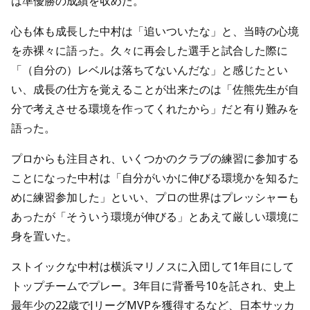
は準優勝の成績を収めた。
心も体も成長した中村は「追いついたな」と、当時の心境
を赤裸々に語った。久々に再会した選手と試合した際に
「（自分の）レベルは落ちてないんだな」と感じたとい
い、成長の仕方を覚えることが出来たのは「佐熊先生が自
分で考えさせる環境を作ってくれたから」だと有り難みを
語った。
プロからも注目され、いくつかのクラブの練習に参加する
ことになった中村は「自分がいかに伸びる環境かを知るた
めに練習参加した」といい、プロの世界はプレッシャーも
あったが「そういう環境が伸びる」とあえて厳しい環境に
身を置いた。
ストイックな中村は横浜マリノスに入団して1年目にして
トップチームでプレー。3年目に背番号10を託され、史上
最年少の22歳でJリーグMVPを獲得するなど、日本サッカ