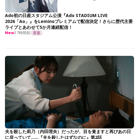
Ado初の日産スタジアム公演『Ado STADIUM LIVE
2026「Ao」』をLeminoプレミアムで配信決定！さらに歴代主要
ライブとあわせて5か月連続配信！
17時間前
音楽
New
夫を殺した莉乃（内田理央）だったが、目を覚ますと再びあの日
に戻っていて……『夫を殺したはずなのに』第2話