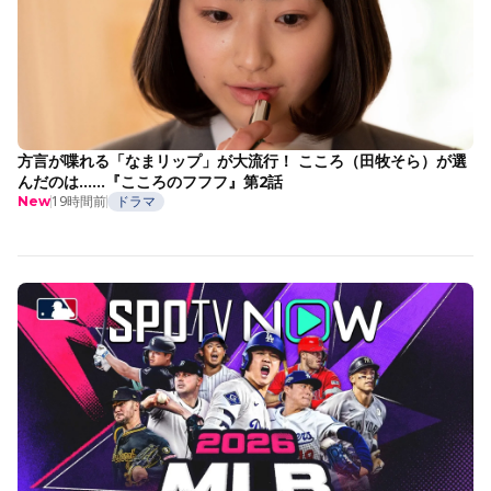
方言が喋れる「なまリップ」が大流行！ こころ（田牧そら）が選
んだのは……『こころのフフフ』第2話
19時間前
ドラマ
New