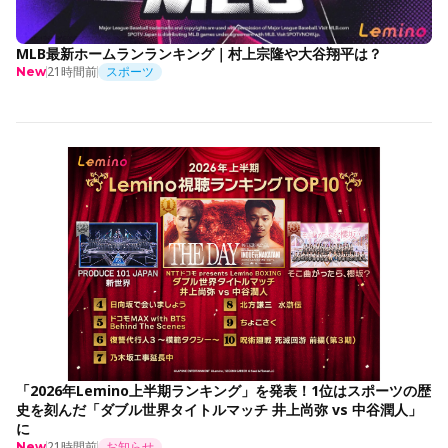
MLB最新ホームランランキング｜村上宗隆や大谷翔平は？
21時間前
スポーツ
New
「2026年Lemino上半期ランキング」を発表！1位はスポーツの歴
史を刻んだ「ダブル世界タイトルマッチ 井上尚弥 vs 中谷潤人」
に
21時間前
お知らせ
New