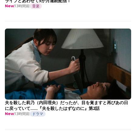
ライブとあわせて5か月連続配信！
13時間前
音楽
New
夫を殺した莉乃（内田理央）だったが、目を覚ますと再びあの日
に戻っていて……『夫を殺したはずなのに』第2話
13時間前
ドラマ
New