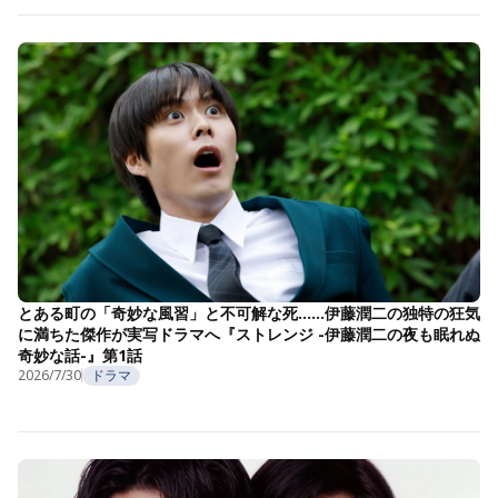
とある町の「奇妙な風習」と不可解な死……伊藤潤二の独特の狂気
に満ちた傑作が実写ドラマへ『ストレンジ -伊藤潤二の夜も眠れぬ
奇妙な話-』第1話
2026/7/30
ドラマ