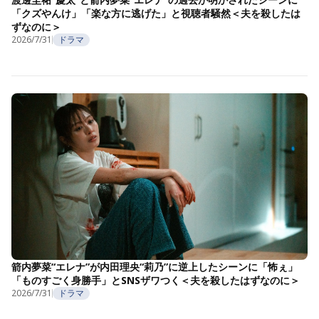
「クズやんけ」「楽な方に逃げた」と視聴者騒然＜夫を殺したは
ずなのに＞
2026/7/31
ドラマ
箭内夢菜“エレナ”が内田理央“莉乃”に逆上したシーンに「怖ぇ」
「ものすごく身勝手」とSNSザワつく＜夫を殺したはずなのに＞
2026/7/31
ドラマ