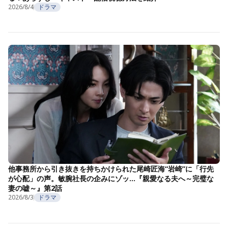
2026/8/4
ドラマ
他事務所から引き抜きを持ちかけられた尾崎匠海“岩崎”に「行先
が心配」の声。敏腕社長の企みにゾッ…『親愛なる夫へ～完璧な
妻の嘘～』第2話
2026/8/3
ドラマ