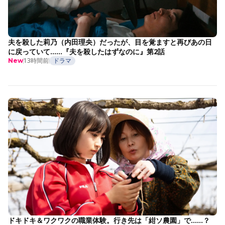
夫を殺した莉乃（内田理央）だったが、目を覚ますと再びあの日
に戻っていて……『夫を殺したはずなのに』第2話
13時間前
ドラマ
New
ドキドキ＆ワクワクの職業体験。行き先は「紺ソ農園」で……？