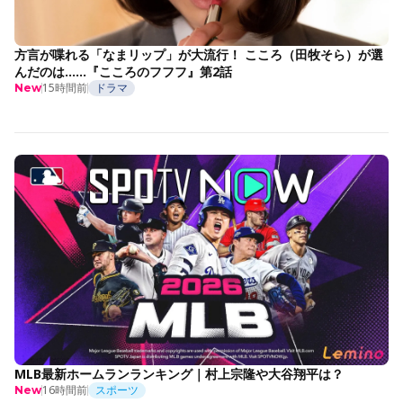
方言が喋れる「なまリップ」が大流行！ こころ（田牧そら）が選
んだのは……『こころのフフフ』第2話
15時間前
ドラマ
New
MLB最新ホームランランキング｜村上宗隆や大谷翔平は？
16時間前
スポーツ
New