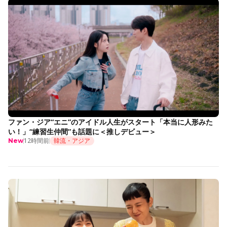
ファン・ジア“エニ”のアイドル人生がスタート「本当に人形みた
い！」“練習生仲間”も話題に＜推しデビュー＞
12時間前
韓流・アジア
New