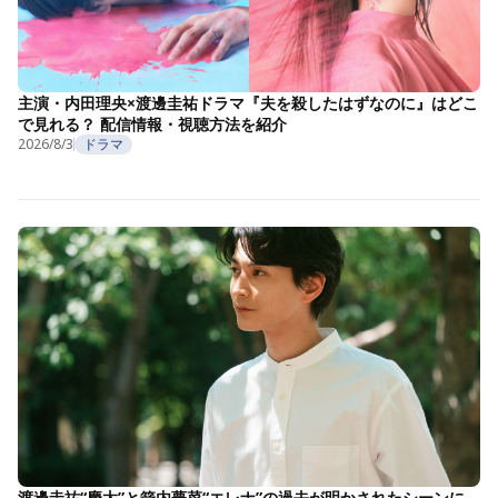
主演・内田理央×渡邊圭祐ドラマ『夫を殺したはずなのに』はどこ
で見れる？ 配信情報・視聴方法を紹介
2026/8/3
ドラマ
渡邊圭祐“慶太”と箭内夢菜“エレナ”の過去が明かされたシーンに