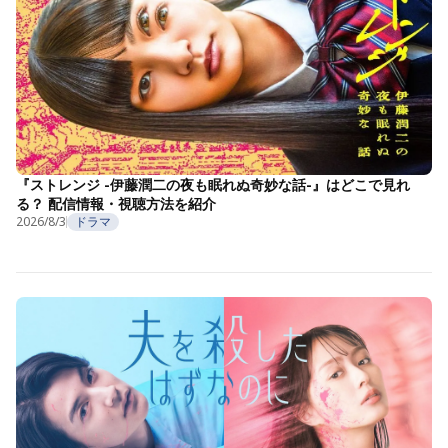
『ストレンジ -伊藤潤二の夜も眠れぬ奇妙な話-』はどこで見れ
る？ 配信情報・視聴方法を紹介
2026/8/3
ドラマ