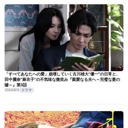
「すべてあなたへの愛」崩壊していく古川雄大“優一”の日常と、
田中麗奈“麻衣子”の不気味な微笑み『親愛なる夫へ～完璧な妻の
嘘～』第3話
2026/8/3
ドラマ