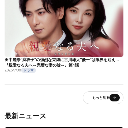
田中麗奈“麻衣子”の強烈な束縛に古川雄大“優一”は限界を迎え…
『親愛なる夫へ～完璧な妻の嘘～』第1話
2026/7/30
ドラマ
もっと見る
最新ニュース