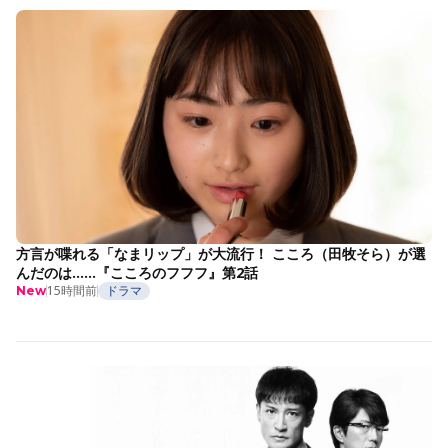
方言が喋れる「なまリップ」が大流行！ こころ（田牧そら）が選
んだのは……『こころのフフフ』第2話
15時間前
ドラマ
New