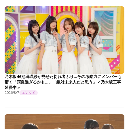
乃木坂46池田瑛紗が見せた切れ者ぶり…その考察力にメンバーも
驚く「頭良過ぎるかも…」「絶対未来人だと思う」＜乃木坂工事
延長中＞
2026/8/7
エンタメ