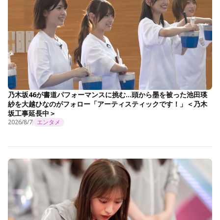
乃木坂46が書道パフォーマンスに挑む…頭から墨を被った池田瑛
紗を大越ひなのがフォロー「アーティスティックです！」＜乃木
坂工事延長中＞
2026/8/7
エンタメ