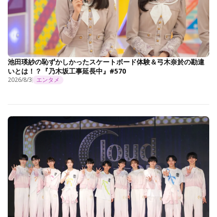
池田瑛紗の恥ずかしかったスケートボード体験＆弓木奈於の勘違
いとは！？『乃木坂工事延長中』#570
2026/8/3
エンタメ