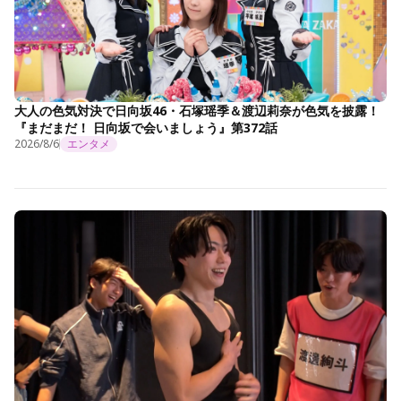
大人の色気対決で日向坂46・石塚瑶季＆渡辺莉奈が色気を披露！
『まだまだ！ 日向坂で会いましょう』第372話
2026/8/6
エンタメ