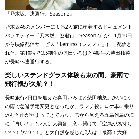
『乃木坂、逃避行。Season2』
乃木坂46のメンバーによる2人旅に密着するドキュメント
バラエティー『乃木坂、逃避行。Season2』が、1月10日
から映像配信サービス「Lemino（レミノ）」にて配信さ
れた。第10話では5期生の奥田いろはと4期生の柴田柚菜
が長崎へ逃避行する。
楽しいステンドグラス体験も束の間、豪雨で
飛行機が欠航？！
長崎旅行2日目を迎えた奥田いろはと柴田柚菜。あいにく
の雨で急遽予定変更となったが、ランチ後にロケ車に乗り
込むと雨が弱まってきており、窓から見える五島列島の海
に「青い！」と2人は大興奮。窓も開けて「空気が気持ち
いい！ヤバい！」と大自然を感じた2人は「最高！大好