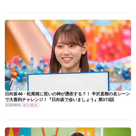
日向坂46・松尾桜に笑いの神が憑依する？！ 半沢直樹の名シーン
で大喜利チャレンジ！『日向坂で会いましょう』第372話
2026/8/6
エンタメ