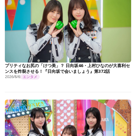
プリティなお尻の「けつ美」？ 日向坂46・上村ひなのが大喜利セ
ンスを炸裂させる！『日向坂で会いましょう』第372話
2026/8/6
エンタメ