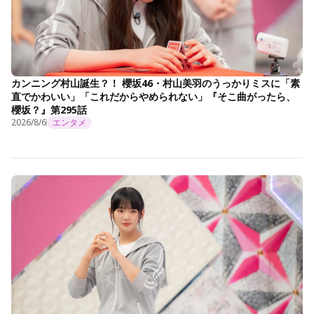
カンニング村山誕生？！ 櫻坂46・村山美羽のうっかりミスに「素
直でかわいい」「これだからやめられない」『そこ曲がったら、
櫻坂？』第295話
2026/8/6
エンタメ