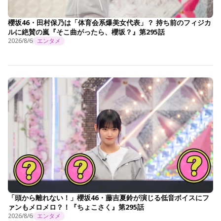
櫻坂46・田村保乃は「体育会系爆美女代表」？ 持ち前のフィジカ
ルに絶賛の嵐『そこ曲がったら、櫻坂？』第295話
2026/8/6
エンタメ
「頭から離れない！」櫻坂46・藤吉夏鈴が演じる低音ボイスにフ
ァンもメロメロ？！『ちょこさく』第295話
2026/8/6
エンタメ