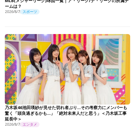
MLB(メジャーリーグ)球団一覧｜ア・リーグ/ナ・リーグの所属チ
ームは？
2026/8/7
スポーツ
乃木坂46池田瑛紗が見せた切れ者ぶり…その考察力にメンバーも
驚く「頭良過ぎるかも…」「絶対未来人だと思う」＜乃木坂工事
延長中＞
2026/8/7
エンタメ