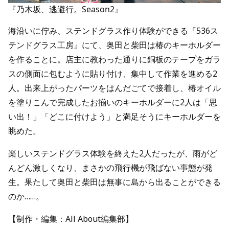
『乃木坂、逃避行。Season2』
海沿いに佇み、ステンドグラス作り体験ができる『536ス
テンドグラス工房』にて、奥田と柴田は椿のキーホルダー
を作ることに。店主に教わった通りに銅板のテープをガラ
スの側面に包むように貼り付け、集中して作業を進める2
人。出来上がったパーツをはんだごてで接着し、椿オイル
を塗りこんで完成したお揃いのキーホルダーに2人は「思
い出！」「どこに付けよう」と満足そうにキーホルダーを
眺めた。
楽しいステンドグラス体験を終えた2人だったが、雨がど
んどん激しくなり、まさかの飛行機が飛ばない事態が発
生。果たして奥田と柴田は無事に島から出ることができる
のか……。
【制作・編集：All About編集部】