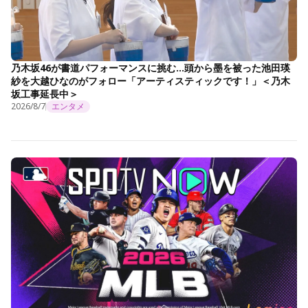
乃木坂46が書道パフォーマンスに挑む…頭から墨を被った池田瑛
紗を大越ひなのがフォロー「アーティスティックです！」＜乃木
坂工事延長中＞
2026/8/7
エンタメ