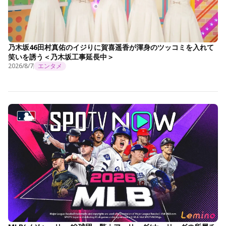
乃木坂46田村真佑のイジりに賀喜遥香が渾身のツッコミを入れて
笑いを誘う＜乃木坂工事延長中＞
2026/8/7
エンタメ