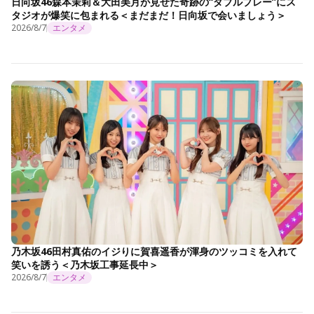
日向坂46森本茉莉＆大田美月が見せた奇跡の“ダブルプレー”にス
タジオが爆笑に包まれる＜まだまだ！日向坂で会いましょう＞
2026/8/7
エンタメ
乃木坂46田村真佑のイジりに賀喜遥香が渾身のツッコミを入れて
笑いを誘う＜乃木坂工事延長中＞
2026/8/7
エンタメ