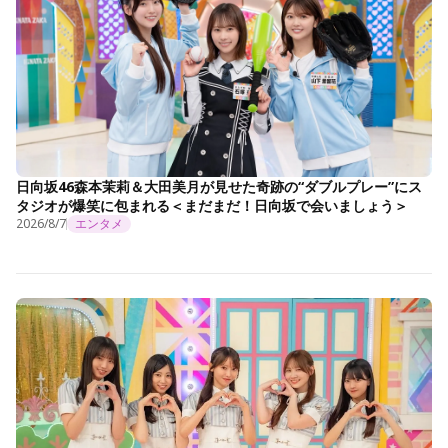
日向坂46森本茉莉＆大田美月が見せた奇跡の“ダブルプレー”にス
タジオが爆笑に包まれる＜まだまだ！日向坂で会いましょう＞
2026/8/7
エンタメ