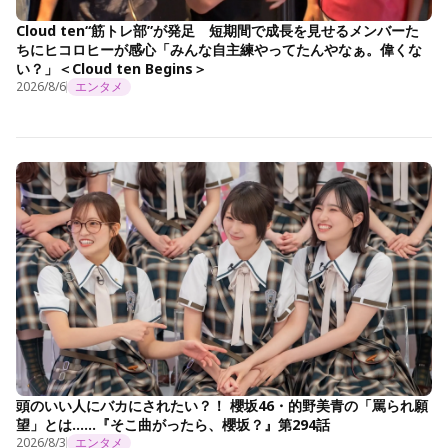
Cloud ten“筋トレ部”が発足 短期間で成長を見せるメンバーた
ちにヒコロヒーが感心「みんな自主練やってたんやなぁ。偉くな
い？」＜Cloud ten Begins＞
2026/8/6
エンタメ
頭のいい人にバカにされたい？！ 櫻坂46・的野美青の「罵られ願
望」とは……『そこ曲がったら、櫻坂？』第294話
2026/8/3
エンタメ